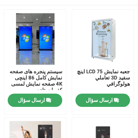
جعبه نمايش LCD 75 اينچ
سیستم پنجره های صفحه
سفيد 3D تعاملي
نمایش کامل 86 اینچی
هولوگرافي
4K صفحه نمایش لمسی
کف ایستاده
خانه
ارسال سؤال
ارسال سؤال
محصولات
فیلم های