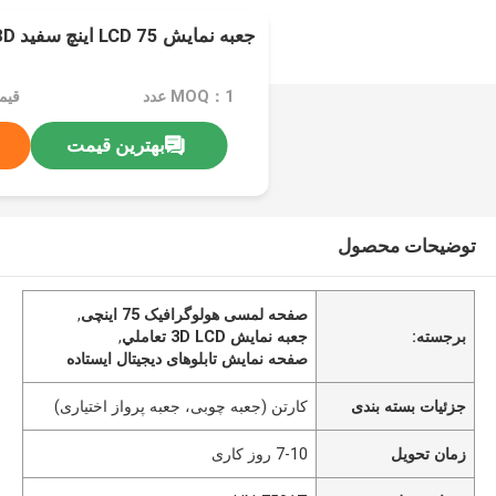
جعبه نمايش LCD 75 اينچ سفيد 3D تعاملي هولوگرافي
MOQ：1 عدد
قیمت：e
بهترین قیمت
توضیحات محصول
صفحه لمسی هولوگرافیک 75 اینچی
,
برجسته:
جعبه نمايش 3D LCD تعاملي
,
صفحه نمایش تابلوهای دیجیتال ایستاده
جزئیات بسته بندی
کارتن (جعبه چوبی، جعبه پرواز اختیاری)
زمان تحویل
7-10 روز کاری