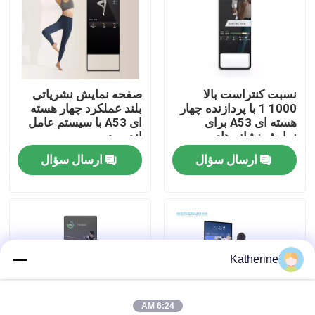
دربارهی ما
کارخانه تور
نسبت کنتراست بالا
صفحه نمایش نشریاتی
1000 1 با پردازنده چهار
بلند عملکرد چهار هسته
هسته ای A53 برای
ای A53 با سیستم عامل
کنترل کیفیت
نمایش نشانه های
اندروید
ایستاده کف
ارسال سؤال
ارسال سؤال
تماس با ما
اخبار
Katherine
درخواست نقل قول
Shopping Online
6:24 AM