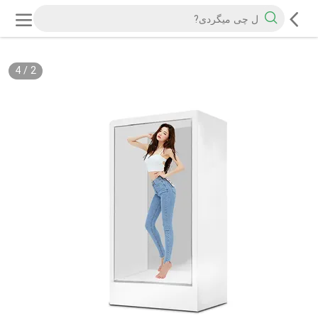
4
/
2