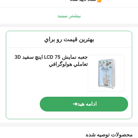
بیشتر ببینید
بهترين قيمت رو براي
جعبه نمايش LCD 75 اينچ سفيد 3D
تعاملي هولوگرافي
ادامه هید
محصولات توصیه شده