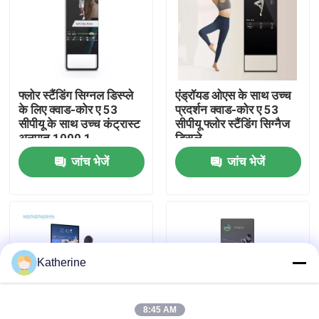
हमारे बारे में
फैक्टरी यात्रा
फ्लोर स्टैंडिंग सिग्नल डिस्प्ले
एंड्रॉयड ओएस के साथ उच्च
के लिए क्वाड-कोर ए 53
प्रदर्शन क्वाड-कोर ए 53
सीपीयू के साथ उच्च कंट्रास्ट
सीपीयू फ्लोर स्टैंडिंग सिग्नैज
गुणवत्ता नियंत्रण
अनुपात 1000 1
डिस्प्ले
जांच भेजें
जांच भेजें
हमसे संपर्क करें
समाचार
Katherine
एक बोली का अनुरोध
Shopping Online
8:45 AM