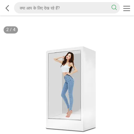
2
/
4