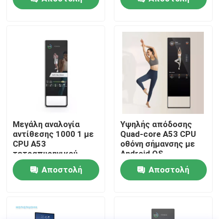
σήμανση
ερώτησης
ερώτησης
Σχετικά με εμάς
Γύρος εργοστασίων
Ποιοτικός έλεγχος
επαφή
Μεγάλη αναλογία
Υψηλής απόδοσης
αντίθεσης 1000 1 με
Quad-core A53 CPU
CPU A53
οθόνη σήμανσης με
Νέα
τετραπυρηνικού
Android OS
πυρήνα για οθόνη
Αποστολή
Αποστολή
σήμανσης στο
Ζητήστε ένα απόσπασμα
πάτωμα
ερώτησης
ερώτησης
Shopping Online