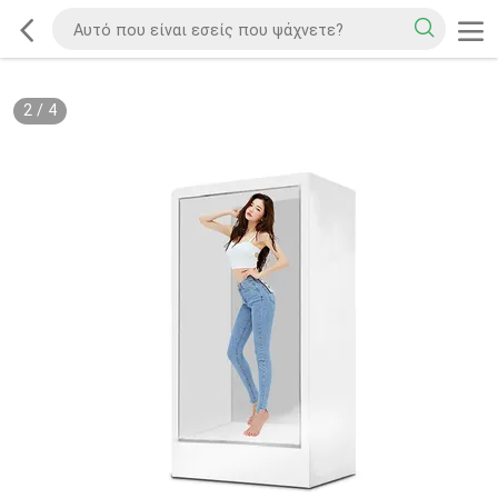
2
/
4