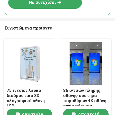
Να συνεχίσει
Συνιστώμενα προϊόντα
Αρχική Σελίδα
75 ιντσών λευκό
86 ιντσών πλήρης
διαδραστικό 3D
οθόνης σύστημα
Προϊόντα
ολογραφικό οθόνη
παραθύρων 4K οθόνη
LCD
αφής πάτωμα
στέκεται ψηφιακή
Βίντεο
Αποστολή
Αποστολή