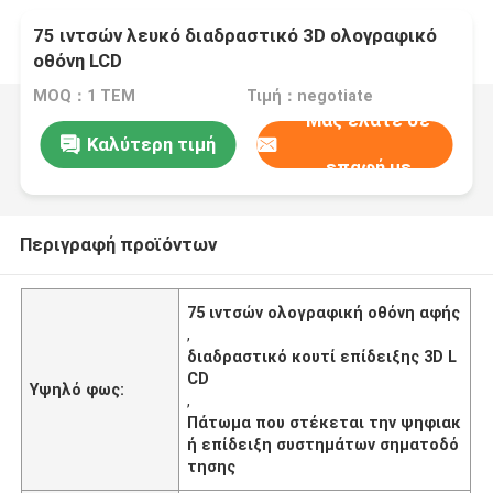
75 ιντσών λευκό διαδραστικό 3D ολογραφικό
οθόνη LCD
MOQ：1 ΤΕΜ
Τιμή：negotiate
Μας ελάτε σε
Καλύτερη τιμή
επαφή με
Περιγραφή προϊόντων
75 ιντσών ολογραφική οθόνη αφής
,
διαδραστικό κουτί επίδειξης 3D L
CD
Υψηλό φως:
,
Πάτωμα που στέκεται την ψηφιακ
ή επίδειξη συστημάτων σηματοδό
τησης