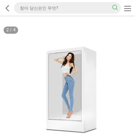
2
/
4