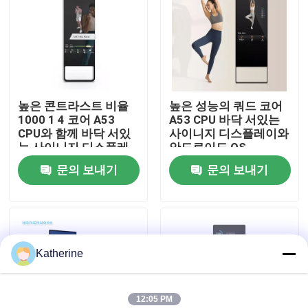
회사 소개
공장 투어
높은 콘트라스트 비율
높은 성능의 쿼드 코어
1000 1 4 코어 A53
A53 CPU 바닥 서있는
품질 관리
CPU와 함께 바닥 서있
사이니지 디스플레이와
는 사이니지 디스플레
안드로이드 OS
이
문의 보내기
문의 보내기
연락처
뉴스
Katherine
견적 요청
Shopping Online
12:05 PM