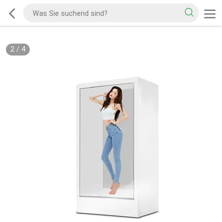
2
/
4