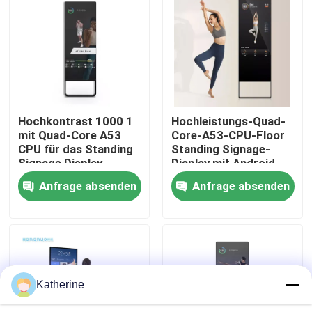
Über uns
Fabrik Tour
Hochkontrast 1000 1
Hochleistungs-Quad-
Qualitätskontrolle
mit Quad-Core A53
Core-A53-CPU-Floor
CPU für das Standing
Standing Signage-
Signage Display
Display mit Android-
Kontakt
Betriebssystem
Anfrage absenden
Anfrage absenden
Nachrichten
Referenzen
Katherine
Shopping Online