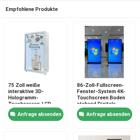
Empfohlene Produkte
75 Zoll weiße
86-Zoll-Fullscreen-
interaktive 3D-
Fenster-System 4K-
Hologramm-
Touchscreen Boden
Startseite
Touchscreen-LCD-
stehend Digitale
Vitrine
Beschilderung
Anfrage absenden
Anfrage absenden
Produkte
Videos