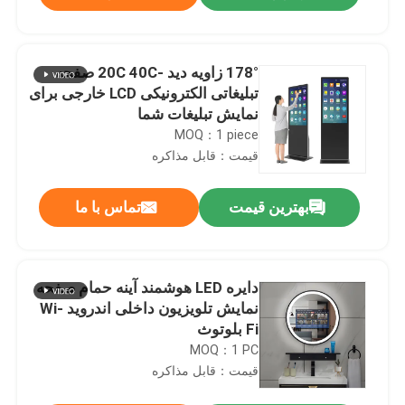
178° زاویه دید -20C 40C صفحه
تبلیغاتی الکترونیکی LCD خارجی برای
نمایش تبلیغات شما
MOQ：1 piece
قیمت：قابل مذاکره
بهترین قیمت
تماس با ما
خانه
دایره LED هوشمند آینه حمام صفحه
نمایش تلویزیون داخلی اندروید Wi-
Fi بلوتوث
محصولات
MOQ：1 PC
قیمت：قابل مذاکره
فیلم های