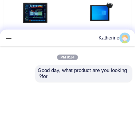
مانیتور صنعتی تعبیه شده
صفحه نمایش لمسی
Katherine
ضد آب IP65 رزولوشن
مانیتور صنعتی تعبیه شده
1920×1080
ضد آب با اندازه 10.4 اینچ
8:24 PM
بهترین قیمت
بهترین قیمت
Good day, what product are you looking 
for?
تماس با ما
تماس با ما
بیشتر ببینید
خانه
دربارهی ما
تماس با ما
Desktop Site