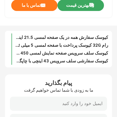
بهترین قیمت
تماس با ما
کیوسک 19 اینچی خود سرویس اندروید برای پرداخت سفارش غذا
کیوسک سفارش سلف سرویس تعاملی , کیوسک سفارش فست فود چند لمسی OEM
دربارهی ما
دستگاه کیوسک سفارش غذا پایه کفی 15.6 اینچ برای رستوران
کیوسک سلف سرویس ایستاده رایگان صفحه لمسی 21.5 اینچی با چاپگر حرارتی
کارخانه تور
کیوسک سفارش همه در یک صفحه لمسی 21.5 اینچی برای سلف سرویس
رام 32G کیوسک پرداخت با صفحه لمسی 5 میلی ثانیه برای سوپرمارکت
کنترل کیفیت
کیوسک سلف سرویس صفحه نمایش لمسی 1080p 450 نیت 15.6 اینچی برای پرداخت
کیوسک سفارشی سلف سرویس 43 اینچی با چاپگر پایانه POS
تماس با ما
صفحه نمایش لمسی LCD آینه هوشمند با دوربین 43 اینچی رزولوشن 1920×1080
صفحه نمایش لمسی مستطیلی دیواری آینه هوشمند ضد گرد و غبار برای حمام
اخبار
پیام بگذارید
صفحه نمایش لمسی آینه هوشمند ضد شعله با ضخامت 5 میلی متر با نمایش زمان
ما به زودی با شما تماس خواهیم گرفت
صفحه نمایش لمسی 43 اینچی آینه هوشمند دارای رتبه IP44 با روشنایی 700 نیت
درخواست نقل قول
آینه حمام مستطیلی LCD مربعی 5 میلی متری برای مبلمان منزل
آینه هوشمند صفحه نمایش لمسی مقاوم در برابر آب، آینه برقی با نور LCD
Shopping Online
وای فای جادویی هوشمند حمام آینه مستطیل شکل دیوار نصب شده است