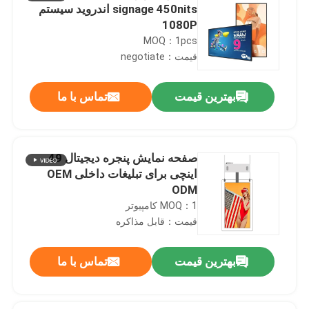
signage 450nits اندرويد سيستم
1080P
MOQ：1pcs
قیمت：negotiate
بهترین قیمت
تماس با ما
صفحه نمایش پنجره دیجیتال 49
اینچی برای تبلیغات داخلی OEM
ODM
MOQ：1 کامپیوتر
قیمت：قابل مذاکره
بهترین قیمت
تماس با ما