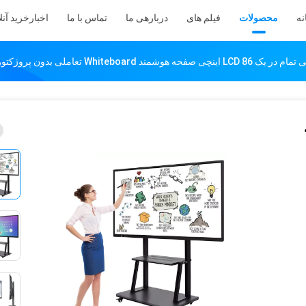
نه
محصولات
فیلم های
دربارهی ما
تماس با ما
اخبار
خرید آنل
مند Whiteboard تعاملی بدون پروژکتور
ه