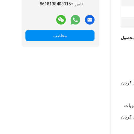
تلفن:
+8618138403315
مخاطب
محصول
 کردن
زدیده نشده و محتویات
 کردن