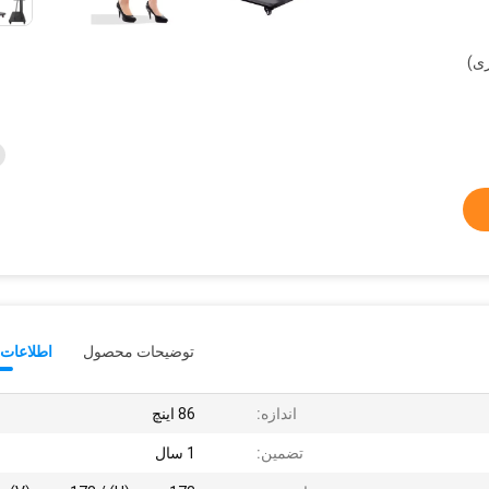
ری)
توضیحات محصول
اطلاعات 
اندازه:
86 اینچ
تضمین:
1 سال