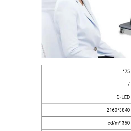
75"
/
D-LED
3840*2160
350 cd/m²