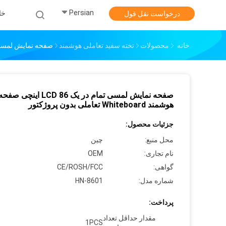
Persian
خا
درخواست نقل قول
خانه
محصولات
تخته سفید تعاملی هوشمند
صفحه نمایش لمسی تمام در یک LCD 86 اینچی صفحه هوش
صفحه نمایش لمسی تمام در یک LCD 86 اینچی صفح
هوشمند Whiteboard تعاملی بدون پروژکتور
جزئیات محصول:
محل منبع:
چین
نام تجاری:
OEM
گواهی:
CE/ROSH/FCC
شماره مدل:
HN-8601
پرداخت:
مقدار حداقل تعداد
1PCS