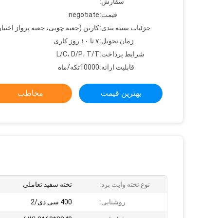
سفارش:
قیمت:
negotiate
جزئیات بسته بندی:
کارتن (جعبه چوبی، جعبه پرواز اختیا
زمان تحویل:
۷ تا ۱۰ روز کاری
شرایط پرداخت:
L/C، D/P، T/T
قابلیت ارائه:
10000تکه/ماه
بهترین قیمت
مخاطب
نوع تخته وایت برد:
تخته سفید تعاملی
روشنایی:
400 سی دی/2