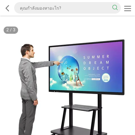
2
/
3