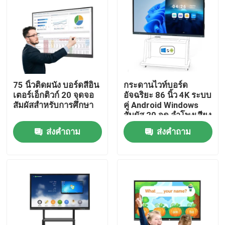
75 นิ้วติดผนัง บอร์ดสีอิน
กระดานไวท์บอร์ด
เตอร์เอ็กติวก์ 20 จุดจอ
อัจฉริยะ 86 นิ้ว 4K ระบบ
สัมผัสสําหรับการศึกษา
คู่ Android Windows
สัมผัส 20 จุด ลำโพงเสียง
ดัง
ส่งคำถาม
ส่งคำถาม
บ้าน
ผลิตภัณฑ์
วิดีโอ