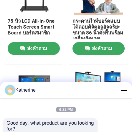
เกี่ยวกับเรา
75 นิ้ว LCD All-In-One
กระดานไวท์บอร์ดแบบ
Touch Screen Smart
โต้ตอบดิจิตอลอัจฉริยะ
Board บอร์ดสมาชิก
ขนาด 86 นิ้วตั้งพื้นพร้อม
ทัวร์โรงงาน
เครื่องคิดเลข
ส่งคำถาม
ส่งคำถาม
ควบคุมคุณภาพ
ติดต่อเรา
Katherine
ข่าว
ขออ้าง
6:22 PM
Good day, what product are you looking 
หน้าจอ LCD ไวท์บอร์ด
กระดานไวท์บอร์ดแบบ
Shopping Online
for?
แบบโต้ตอบอัจฉริยะ
โต้ตอบป้องกันแสง