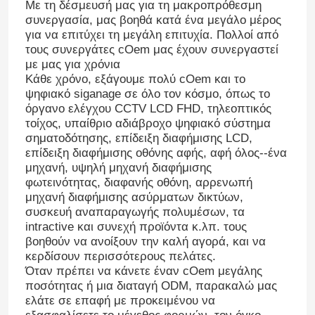
Με τη δέσμευσή μας για τη μακροπρόθεσμη
συνεργασία, μας βοηθά κατά ένα μεγάλο μέρος
για να επιτύχει τη μεγάλη επιτυχία. Πολλοί από
τους συνεργάτες cOem μας έχουν συνεργαστεί
με μας για χρόνια
Κάθε χρόνο, εξάγουμε πολύ cOem και το
ψηφιακό siganage σε όλο τον κόσμο, όπως το
όργανο ελέγχου CCTV LCD FHD, τηλεοπτικός
τοίχος, υπαίθριο αδιάβροχο ψηφιακό σύστημα
σηματοδότησης, επίδειξη διαφήμισης LCD,
επίδειξη διαφήμισης οθόνης αφής, αφή όλος--ένα
μηχανή, υψηλή μηχανή διαφήμισης
φωτεινότητας, διαφανής οθόνη, αρρενωπή
μηχανή διαφήμισης ασύρματων δικτύων,
συσκευή αναπαραγωγής πολυμέσων, τα
intractive και συνεχή προϊόντα κ.λπ. τους
βοηθούν να ανοίξουν την καλή αγορά, και να
κερδίσουν περισσότερους πελάτες.
Όταν πρέπει να κάνετε έναν cOem μεγάλης
ποσότητας ή μια διαταγή ODM, παρακαλώ μας
ελάτε σε επαφή με προκειμένου να