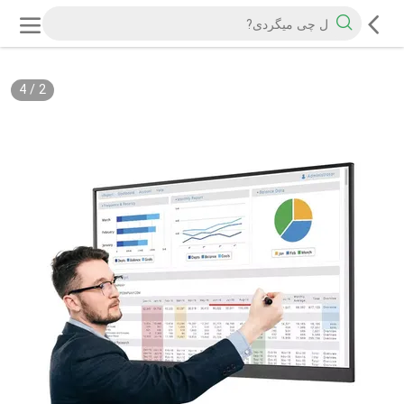
4
/
2