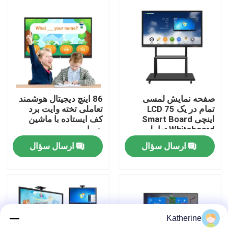
دربارهی ما
کارخانه تور
کنترل کیفیت
صفحه نمایش لمسی
86 اینچ دیجیتال هوشمند
تمام در یک LCD 75
تعاملی تخته وایت برد
اینچی Smart Board
کف ایستاده با ماشین
تماس با ما
Whiteboard تعاملی
حساب
ارسال سؤال
ارسال سؤال
اخبار
درخواست نقل قول
Katherine
Shopping Online