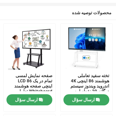
محصولات توصیه شده
تخته سفید تعاملی
صفحه نمایش لمسی
هوشمند 86 اینچی 4K
تمام در یک LCD 86
خانه
اندروید ویندوز سیستم
اینچی صفحه هوشمند
دوگانه 20 نقطه لمسی
Whiteboard تعاملی
بلندگو
بدون پروژکتور
محصولات
ارسال سؤال
ارسال سؤال
فیلم های