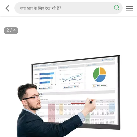
2
/
4