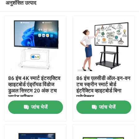
अनुशंसित उत्पाद
86 इंच 4K स्मार्ट इंटरएक्टिव
86 इंच एलसीडी ऑल-इन-वन
व्हाइटबोर्ड एंड्रॉयड विंडोज
टच स्क्रीन स्मार्ट बोर्ड
डुअल सिस्टम 20 अंक टच
इंटरैक्टिव व्हाइटबोर्ड बिना
लाउंड स्पीकर
प्रोजेक्टर
होम
जांच भेजें
जांच भेजें
उत्पाद
वीडियो