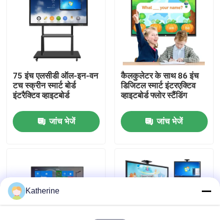
हमारे बारे में
फैक्टरी यात्रा
75 इंच एलसीडी ऑल-इन-वन
कैलकुलेटर के साथ 86 इंच
टच स्क्रीन स्मार्ट बोर्ड
डिजिटल स्मार्ट इंटरएक्टिव
गुणवत्ता नियंत्रण
इंटरैक्टिव व्हाइटबोर्ड
व्हाइटबोर्ड फ्लोर स्टैंडिंग
जांच भेजें
जांच भेजें
हमसे संपर्क करें
समाचार
एक बोली का अनुरोध
Katherine
Shopping Online