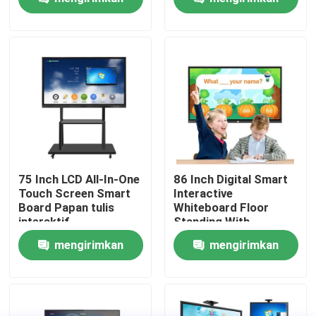
Suara
permintaan
permintaan
Tentang kita
Wisata pabrik
Kontrol kualitas
Hubungi kami
75 Inch LCD All-In-One
86 Inch Digital Smart
Touch Screen Smart
Interactive
Board Papan tulis
Whiteboard Floor
Berita
interaktif
Standing With
Calculator
mengirimkan
mengirimkan
Quote request suatu
permintaan
permintaan
Shopping Online