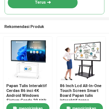
Terus
Rekomendasi Produk
Rumah
Papan Tulis Interaktif
86 Inch Lcd All-In-One
Cerdas 86 inci 4K
Touch Screen Smart
Produk
Android Windows
Board Papan tulis
Sistem Ganda 20 titik
interaktif tanpa
Sentuh Pengeras
proyektor
Video
mengirimkan
mengirimkan