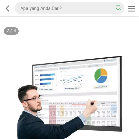
2
/
4