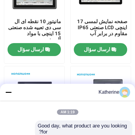
دربارهی ما
صفحه نمایش لمسی 17
مانیتور 10 نقطه ای ال
اینچی LCD صنعتی IP65
سی دی تعبیه شده صنعتی
مقاوم در برابر آب
15 اینچی با مواد
کارخانه تور
آلومینیومی
ارسال سؤال
ارسال سؤال
کنترل کیفیت
تماس با ما
Katherine
اخبار
درخواست نقل قول
1:19 AM
Good day, what product are you looking 
مانیتور لمسی خازنی
صفحه نمایش لمسی
Shopping Online
for?
اندروید تعبیه شده
مانیتور صنعتی تعبیه شده