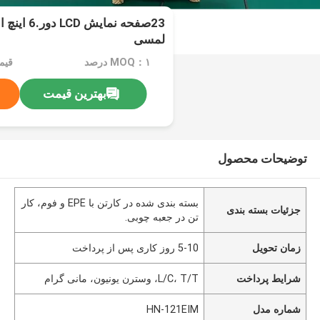
23صفحه نما
لمسی
MOQ：۱ درصد
قیم
بهترین قیمت
توضیحات محصول
بسته بندی شده در کارتن با EPE و فوم، کار
جزئیات بسته بندی
تن در جعبه چوبی.
زمان تحویل
5-10 روز کاری پس از پرداخت
شرایط پرداخت
L/C، T/T، وسترن یونیون، مانی گرام
شماره مدل
HN-121EIM