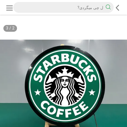
3
/
2