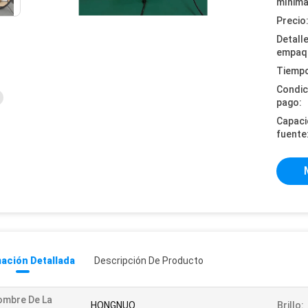
mínima
Precio
Detall
empaq
Tiempo
Condic
pago:
Capaci
fuente
ación Detallada
Descripción De Producto
ombre De La
HONGNUO
Brillo: