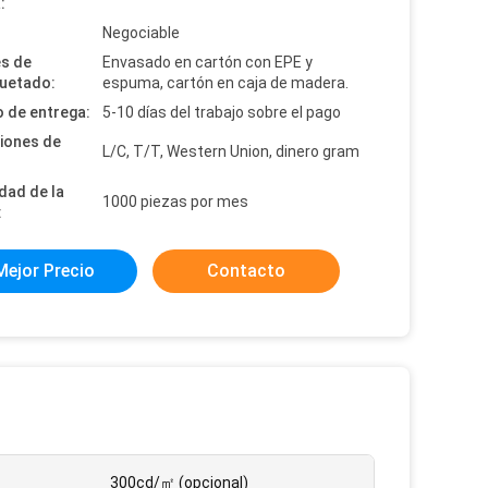
:
:
Negociable
es de
Envasado en cartón con EPE y
uetado:
espuma, cartón en caja de madera.
 de entrega:
5-10 días del trabajo sobre el pago
iones de
L/C, T/T, Western Union, dinero gram
dad de la
1000 piezas por mes
:
Mejor Precio
Contacto
300cd/㎡ (opcional)