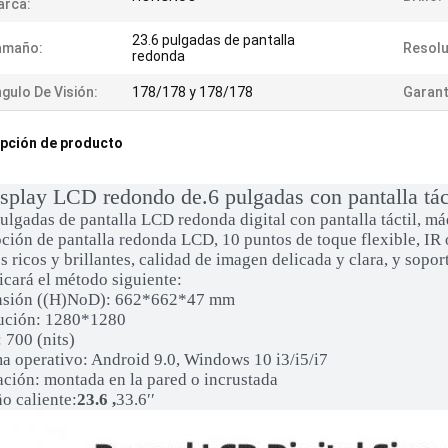
arca:
23.6 pulgadas de pantalla
amaño:
Resolu
redonda
gulo De Visión:
178/178 y 178/178
Garant
pción de producto
splay LCD redondo de.6 pulgadas con pantalla tác
ulgadas de pantalla LCD redonda digital con pantalla táctil, m
ión de pantalla redonda LCD, 10 puntos de toque flexible, IR o
s ricos y brillantes, calidad de imagen delicada y clara, y sopor
icará el método siguiente:
sión ((H)
No
D): 662*662*47 mm
ución: 1280*1280
: 700 (nits)
a operativo: Android 9.0, Windows 10 i3/i5/i7
ación: montada en la pared o incrustada
o caliente:
23.6 ,
33.6′′