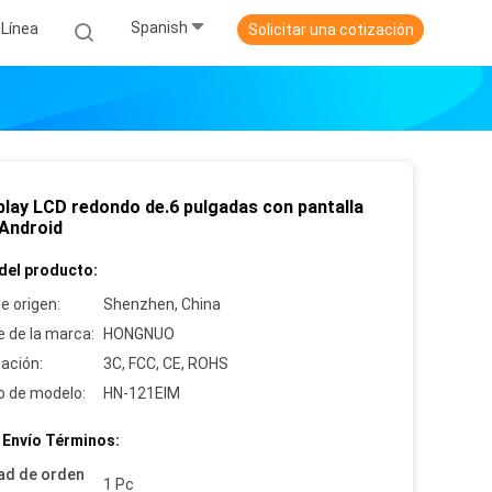
Spanish
Línea
Solicitar una cotización
play LCD redondo de.6 pulgadas con pantalla
 Android
del producto:
e origen:
Shenzhen, China
 de la marca:
HONGNUO
cación:
3C, FCC, CE, ROHS
 de modelo:
HN-121EIM
 Envío Términos:
ad de orden
1 Pc