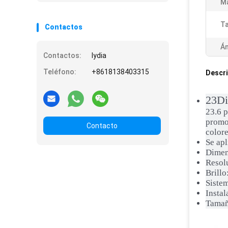
M
T
Contactos
Án
Contactos:
lydia
Teléfono:
+8618138403315
Descri
23Di
23.6 p
promoc
Contacto
colore
Se apl
Dimen
Resol
Brillo
Sistem
Instal
Tamañ