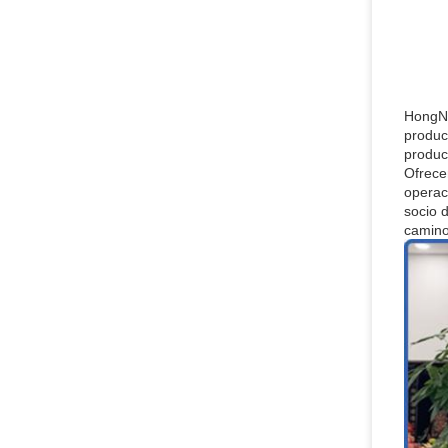
HongNu
produc
produc
Ofrece
operac
socio 
camino 