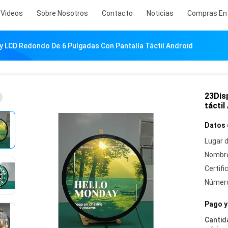
Videos
Sobre Nosotros
Contacto
Noticias
Compras En 
y LCD Redondo De.6 Pulgadas Con Pantalla Táctil Android
23Dis
táctil
Datos 
Lugar d
Nombre
Certifi
Número
Pago y
Cantid