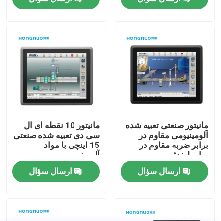
دربارهی ما
کارخانه تور
کنترل کیفیت
تماس با ما
مانیتور صنعتی تعبیه شده
مانیتور 10 نقطه ای ال
آلومینیومی مقاوم در
سی دی تعبیه شده صنعتی
برابر ضربه مقاوم در
15 اینچی با مواد
اخبار
برابر لرزش
آلومینیومی
ارسال سؤال
ارسال سؤال
درخواست نقل قول
Shopping Online