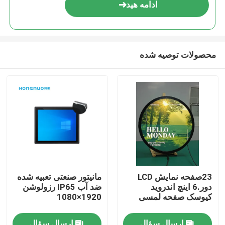
ادامه هید
محصولات توصیه شده
خانه
23صفحه نمایش LCD
مانیتور صنعتی تعبیه شده
دور.6 اینچ اندروید
ضد آب IP65 رزولوشن
محصولات
کیوسک صفحه لمسی
1920×1080
فیلم های
ارسال سؤال
ارسال سؤال