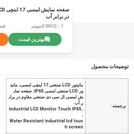
در برابر آب
MOQ：1 کامپیوتر
قیم
بهترین قیمت
توضیحات محصول
مانیتور LCD صنعتی 17 اینچی لمسی، مانیت
ور LCD صنعتی لمسی IP65، صفحه نمای
ش لمسی ال سی دی صنعتی مقاوم در براب
ر آب
برجسته:
Industrial LCD Monitor Touch IP65
,
,
Water Resistant industrial lcd touc
h screen