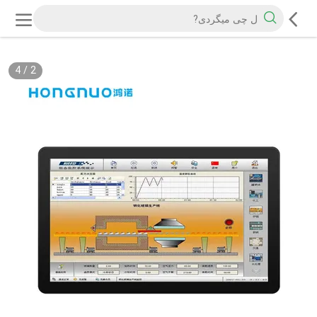
4
/
2