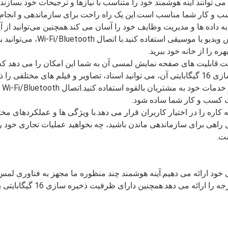
سب و کار شما مناسب است.این یک راه راحت برای سازماندهی و انجام 
ده ها و مدیریت وظایف خود را آسان می کند.همچنین می‌توانید از آی
برای لذت بردن از رسانه‌های مورد علاقه‌تان مانند پخش ویدیو یا موسیقی استفاده کنید.با اتصال Wi-Fi/Bluetooth، می‌توا
ره را از خانه خود ببرید.
ت.قابلیت های صفحه نمایش لمسی آن به شما این امکان را می دهد که
کارآمد کار کنید و در کار خود بمانید.با ظرفیت ذخیره سازی 16 گیگابایتی آن، می توانید اسناد، تصاویر و فیلم های مختلفی
کنید.همچنین 
ات کسب و کار شما ساده شود.
اره را در اختیار کاربران قرار می دهد.با ویژگی ها و عملکردهای مخ
راهی برای سازماندهی ماندن باشید، چه بخواهید عملیات تجاری خود ر
ت.
ود ارائه می دهیم.آینه هوشمند چند منظوره ما مجهز به فناوری لمس
خازنی است که وضوح 1920x1080 و زاویه دید 178 درجه را ارائه می دهد.همچنین دارای ظر