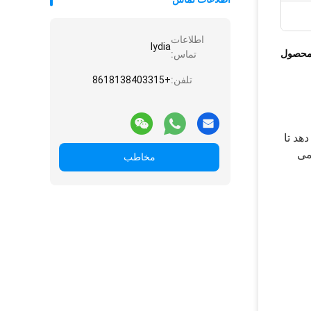
اطلاعات
lydia
محصول
تماس:
تلفن:
+8618138403315
 دهد تا
می
مخاطب