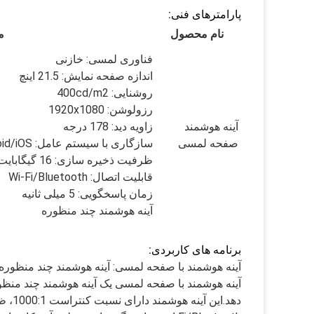
پارامترهای فنی:
نام محصول
م
فناوری لمسی: خازنی
اندازه صفحه نمایش: 21.5 اینچ
روشنایی: 400cd/m2
رزولوشن: 1920x1080
آینه هوشمند
زاویه دید: 178 درجه
صفحه لمسی
سازگاری با سیستم عامل: Android/iOS
ظرفیت ذخیره سازی: 16 گیگابایت
قابلیت اتصال: Wi-Fi/Bluetooth
زمان پاسخگویی: 5 میلی ثانیه
آینه هوشمند چند منظوره
برنامه های کاربردی:
آینه هوشمند با صفحه لمسی: آینه هوشمند چند منظوره
آینه هوشمند با صفحه لمسی یک آینه هوشمند چند منظو