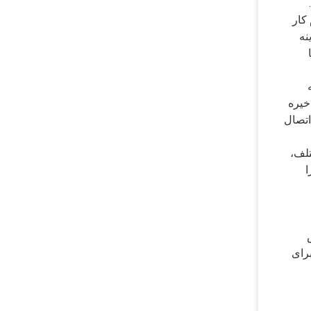
کار
نه
نید با
 را ذخیره
می توانید از آینه برای نمایش محصولات و خدمات خود به مشتریان بالقوه استفاده کنید.اتصال Wi-Fi/Bluetooth اتصال
تلف،
ا
فیت ذخیره سازی 16 گیگابایتی برای