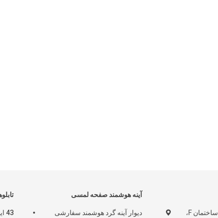
آینه هوشمند صفحه لمسی
تابلو
واحد A، طبقه 3، ساختمان F،
دیوار آینه گرد هوشمند سفارشی
43 