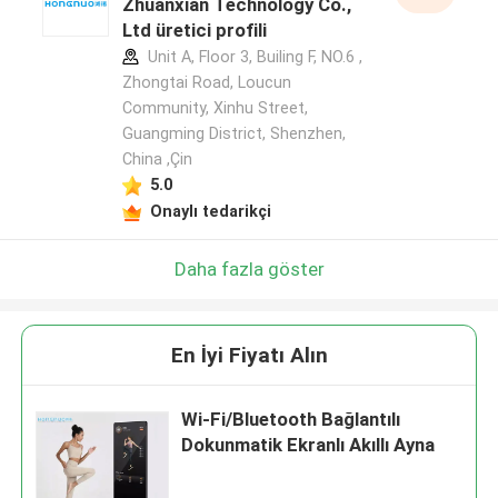
Zhuanxian Technology Co.,
Ltd üretici profili
Unit A, Floor 3, Builing F, NO.6 ,
Zhongtai Road, Loucun
Community, Xinhu Street,
Guangming District, Shenzhen,
China ,Çin
5.0
Onaylı tedarikçi
Daha fazla göster
En İyi Fiyatı Alın
Wi-Fi/Bluetooth Bağlantılı
Dokunmatik Ekranlı Akıllı Ayna