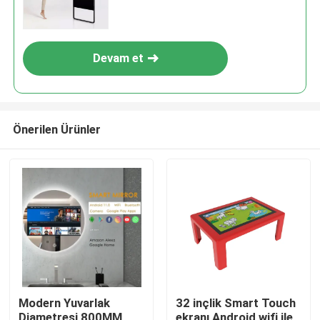
Devam et
Önerilen Ürünler
Modern Yuvarlak
32 inçlik Smart Touch
Diametresi 800MM
ekranı Android wifi ile