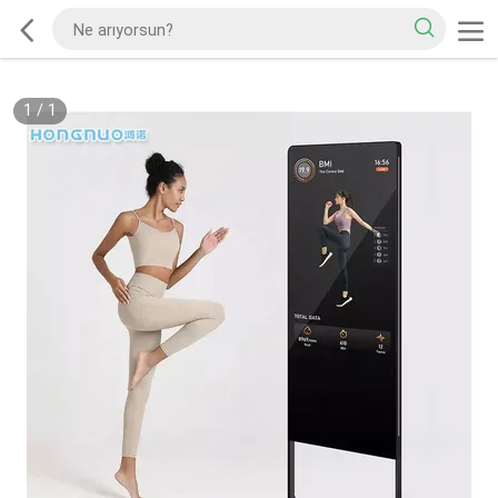
1
/
1