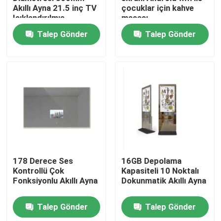
Akıllı Ayna 21.5 inç TV
çocuklar için kahve
Işıklandırılmış
masası
Dokunmatik Ekran LED
Talep Gönder
Talep Gönder
Akıllı Ayna Deri
Analizörü Sihirli Ayna
Tasarımı
Ana sayfa
178 Derece Ses
16GB Depolama
Kontrollü Çok
Kapasiteli 10 Noktalı
Fonksiyonlu Akıllı Ayna
Dokunmatik Akıllı Ayna
Ürünler
Talep Gönder
Talep Gönder
VİDEOLAR