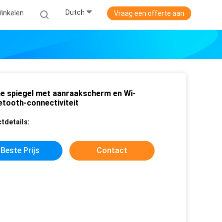
Dutch
Winkelen
Vraag een offerte aan
e spiegel met aanraakscherm en Wi-
etooth-connectiviteit
tdetails:
Beste Prijs
Contact