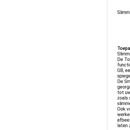
Slimm
Toepa
Slimm
De Tou
functi
GB, ee
spieg
De Sma
georga
tot uw
zoals 
slimme
Ook vo
werken
afbeel
laten