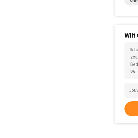
Stof
Wilt
Ik 
zoa
Bed
Wac