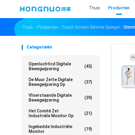
Thuis
Producten
Thuis
Producten
Touch Screen Slimme Spiegel
Slimm
Catagorieën
Openluchtlcd Digitale
(45)
Bewegwijzering
De Muur Zette Digitale
(37)
Bewegwijzering Op
Vloerstaande Digitale
(39)
Bewegwijzering
Het Comité Zet
(21)
Industriële Monitor Op
Ingebedde Industriële
(19)
Monitor