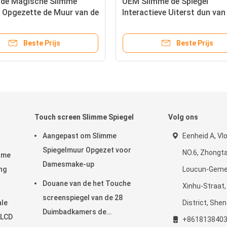
n de Magische Slimme
OEM Slimme de Spiegel
 Opgezette de Muur van de
Interactieve Uiterst dun van
thoekvorm
Muurtouche screen met TV
rsspiegel
Beste Prijs
Beste Prijs
Touch screen Slimme Spiegel
Volg ons
Aangepast om Slimme
Eenheid A, Vloe
Spiegelmuur Opgezet voor
NO.6, Zhongta
lame
Damesmake-up
ng
Loucun-Geme
Douane van de het Touche
Xinhu-Straat
screenspiegel van de 28
ale
District, She
Duimbadkamers de
 LCD
+861813840
Rechthoekige Vorm