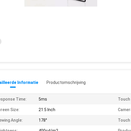
illeerde Informatie
Productomschrijving
esponse Time:
5ms
Touch 
reen Size:
21.5 Inch
Camer
ewing Angle:
178°
Touch 
ightness:
400cd/m2
Produ