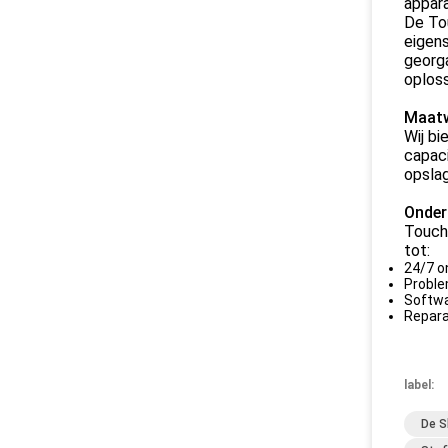
appara
De Tou
eigens
georga
oploss
Maatw
Wij bi
capaci
opsla
Onder
Touch 
tot:
24/7 o
Proble
Softwa
Repara
label:
De S