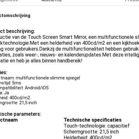
ctomschrijving
ct beschrijving:
uctie van de Touch Screen Smart Mirror, een multifunctionele 
aktechnologie.Met een helderheid van 400cd/m2 en een kijkhoe
ng voor gebruikers.Dankzij de multifunctionaliteit hebben gebru
aties, zoals weer-, nieuws- en kalenderupdates.Met deze intellig
atie en heb je alles binnen handbereik!
ies:
tnaam: multifunctionele slimme spiegel
stijd: 5ms
patibiliteit: Android/iOS
: Ja
heid: 400cd/m2
grootte: 21,5 inch
ische parameters:
uctnaam
Technische specificaties
Touch-technologie: capacitief
Schermgrootte: 21,5 inch
Helderheid: 400cd/m2