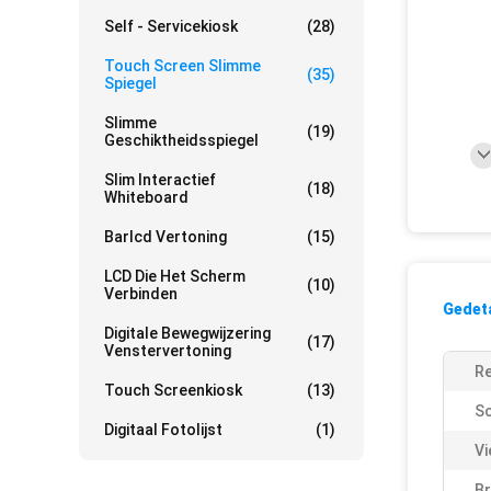
Self - Servicekiosk
(28)
Touch Screen Slimme
(35)
Spiegel
Slimme
(19)
Geschiktheidsspiegel
Slim Interactief
(18)
Whiteboard
Barlcd Vertoning
(15)
LCD Die Het Scherm
(10)
Verbinden
Gedeta
Digitale Bewegwijzering
(17)
Venstervertoning
R
Touch Screenkiosk
(13)
Sc
Digitaal Fotolijst
(1)
Vi
Br