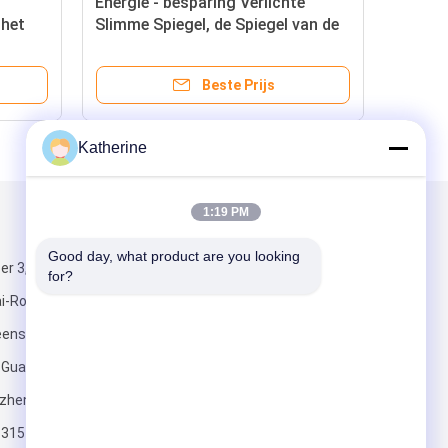
Energie - besparing Verlichte
 het
Slimme Spiegel, de Spiegel van de
Touch screenmuur met LEIDENE
Lichten
Beste Prijs
Katherine
1:19 PM
Mail ons
Good day, what product are you looking 
r 3, Builing F,
for?
i-Road,
enschap,
, Guangming-
nzhen, China
Verzend
3315