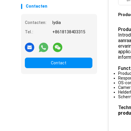
Contacten
Produ
Contacten:
lydia
Produ
Tel.:
+8618138403315
Introd
aanra
ervari
applic
inform
Contact
Funct
Produc
Respon
OS-com
Camera
Helder
Scherm
Techn
prod