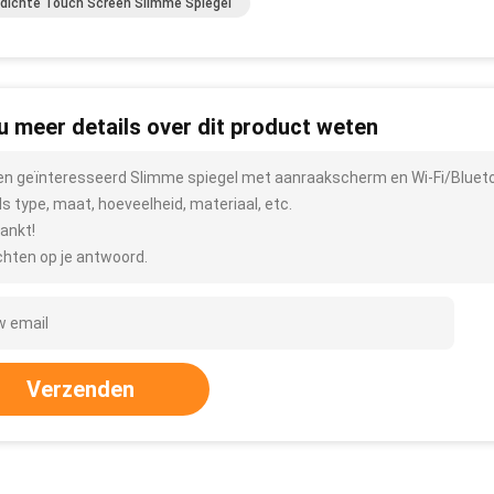
dichte Touch Screen Slimme Spiegel
 u meer details over dit product weten
ben geïnteresseerd Slimme spiegel met aanraakscherm en Wi-Fi/Blueto
ls type, maat, hoeveelheid, materiaal, etc.
ankt!
hten op je antwoord.
Verzenden