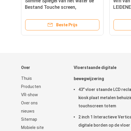
Slimme Spiegel van het water de
Wifi va
Bestand Touche screen,
LEIDENE
Elektrische Aangestoken Spiegel
de Rech
met LEIDENE Verlichting
Badkame
Beste Prijs
Over
Vloerstaande digitale
Thuis
bewegwijzering
Producten
43" vloer staande LCD rec
VR-show
kiosk plaat metalen behuizi
Over ons
touchscreen totem
nieuws
2 inch 1 Interactieve Vertic
Sitemap
digitale borden op de vloer
Mobiele site