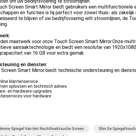
ten om uw bedrijfsvoering te stroomlijnen.
ch Screen Smart Mirror biedt gebruikers een multifunctionele en
chappen en functies is hij perfect voor zowel thuis- als zakelij
niseerd te blijven of uw bedrijfsvoering wilt stroomlijnen, de T
ing.
erk:
eden maatwerk voor onze Touch Screen Smart Mirror.Onze multif
tieve aanraaktechnologie en biedt een resolutie van 1920x1080
gcapaciteit van 16 GB voor extra gemak.
steuning en diensten:
Screen Smart Mirror biedt technische ondersteuning en diensten
nline klantenservice
men oplossen en technisch advies
re- en hardware-upgrades
tieservices voor hardware
limme Spiegel Van Het Rechthoektouche Screen
Slim De Spiegeltouch