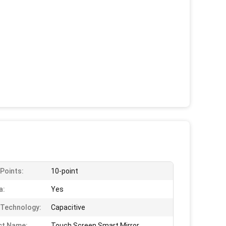
Points:
10-point
a:
Yes
Technology:
Capacitive
ct Name:
Touch Screen Smart Mirror