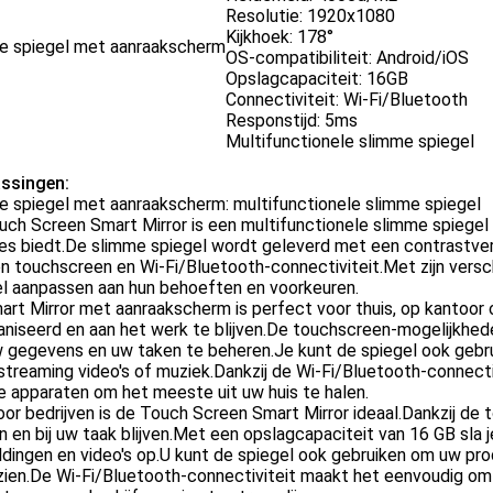
Resolutie: 1920x1080
Kijkhoek: 178°
e spiegel met aanraakscherm
OS-compatibiliteit: Android/iOS
Opslagcapaciteit: 16GB
Connectiviteit: Wi-Fi/Bluetooth
Responstijd: 5ms
Multifunctionele slimme spiegel
ssingen:
e spiegel met aanraakscherm: multifunctionele slimme spiegel
ch Screen Smart Mirror is een multifunctionele slimme spiegel
es biedt.De slimme spiegel wordt geleverd met een contrastver
n touchscreen en Wi-Fi/Bluetooth-connectiviteit.Met zijn versc
el aanpassen aan hun behoeften en voorkeuren.
rt Mirror met aanraakscherm is perfect voor thuis, op kantoor
niseerd en aan het werk te blijven.De touchscreen-mogelijkhed
 gegevens en uw taken te beheren.Je kunt de spiegel ook gebru
streaming video's of muziek.Dankzij de Wi-Fi/Bluetooth-connect
 apparaten om het meeste uit uw huis te halen.
or bedrijven is de Touch Screen Smart Mirror ideaal.Dankzij de 
 en bij uw taak blijven.Met een opslagcapaciteit van 16 GB sla
dingen en video's op.U kunt de spiegel ook gebruiken om uw pro
 zien.De Wi-Fi/Bluetooth-connectiviteit maakt het eenvoudig o