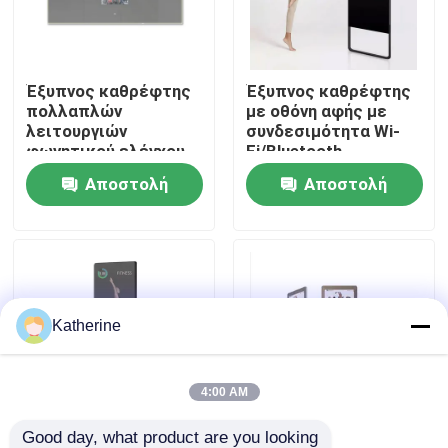
Σχετικά με εμάς
Έξυπνος καθρέφτης
Έξυπνος καθρέφτης
πολλαπλών
με οθόνη αφής με
Γύρος εργοστασίων
λειτουργιών
συνδεσιμότητα Wi-
φωνητικού ελέγχου
Fi/Bluetooth
178 μοιρών
Αποστολή
Αποστολή
Ποιοτικός έλεγχος
ερώτησης
ερώτησης
επαφή
Νέα
Katherine
Ζητήστε ένα απόσπασμα
4:00 AM
Shopping Online
Good day, what product are you looking 
Έξυπνος καθρέφτης
Έξυπνος καθρέφτης