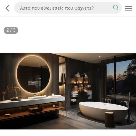
2
/
3