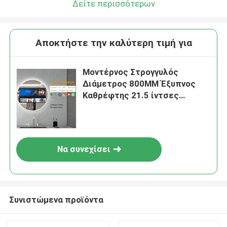
Δείτε περισσότερων
Αποκτήστε την καλύτερη τιμή για
Μοντέρνος Στρογγυλός
Διάμετρος 800MM Έξυπνος
Καθρέφτης 21.5 ίντσες
Τηλεόραση Φωτιζόμενη Οθόνη
Αφής LED Έξυπνος Καθρέφτης
Αναλυτής Δέρματος Magic
Mirror Design
Να συνεχίσει
Συνιστώμενα προϊόντα