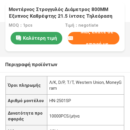
Μοντέρνος Στρογγυλός Διάμετρος 800MM
Έξυπνος Καθρέφτης 21.5 ίντσες Τηλεόραση
Φωτιζόμενη Οθόνη Αφής LED Έξυπνος
MOQ：1pcs
Τιμή：negotiate
Καθρέφτης Αναλυτής Δέρματος Magic Mirror
Μας ελάτε σε
Design
Καλύτερη τιμή
επαφή με
Περιγραφή προϊόντων
Λ/Κ, D/P, T/T, Western Union, MoneyG
Όροι πληρωμής
ram
Αριθμό μοντέλου
HN-2501SP
Δυνατότητα προ
10000PCS/μήνα
σφοράς