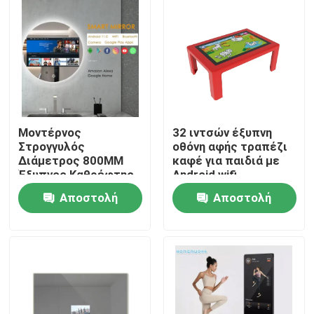
Μοντέρνος
32 ιντσών έξυπνη
Στρογγυλός
οθόνη αφής τραπέζι
Διάμετρος 800MM
καφέ για παιδιά με
Έξυπνος Καθρέφτης
Android wifi
21.5 ίντσες
Αποστολή
Αποστολή
Τηλεόραση
Φωτιζόμενη Οθόνη
Αρχική Σελίδα
ερώτησης
ερώτησης
Αφής LED Έξυπνος
Καθρέφτης Αναλυτής
Δέρματος Magic
Προϊόντα
Mirror Design
Βίντεο