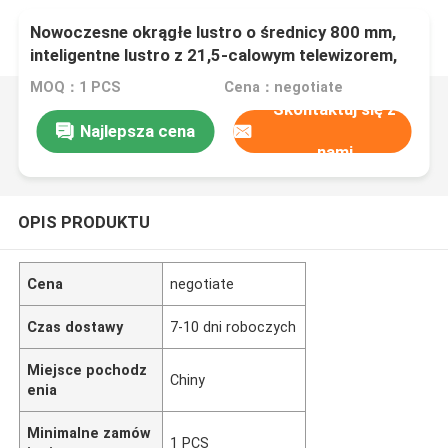
Nowoczesne okrągłe lustro o średnicy 800 mm,
inteligentne lustro z 21,5-calowym telewizorem,
podświetlanym ekranem dotykowym, LED,
MOQ：1 PCS
Cena：negotiate
inteligentnym lustrem, analizatorem skóry,
Skontaktuj się z
magicznym lustrem
Najlepsza cena
nami
OPIS PRODUKTU
Cena
negotiate
Czas dostawy
7-10 dni roboczych
Miejsce pochodz
Chiny
enia
Minimalne zamów
1 PCS