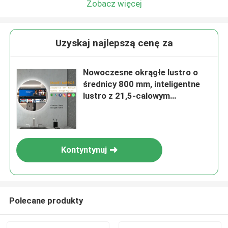
Zobacz więcej
Uzyskaj najlepszą cenę za
Nowoczesne okrągłe lustro o
średnicy 800 mm, inteligentne
lustro z 21,5-calowym
telewizorem, podświetlanym
ekranem dotykowym, LED,
inteligentnym lustrem,
analizatorem skóry, magicznym
Kontyntynuj
lustrem
Polecane produkty