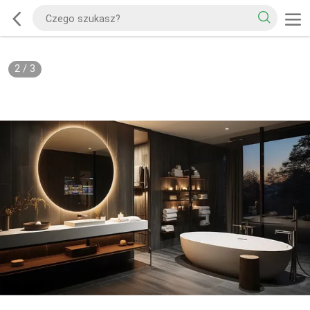
2
/
3