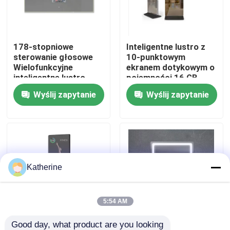
O nas
178-stopniowe
Inteligentne lustro z
sterowanie głosowe
10-punktowym
Wycieczka po fabryce
Wielofunkcyjne
ekranem dotykowym o
inteligentne lustro
pojemności 16 GB
Wyślij zapytanie
Wyślij zapytanie
Kontrola jakości
Skontaktuj się z nami
Aktualności
Katherine
Poprosić o wycenę
5:54 AM
Shopping Online
Good day, what product are you looking 
Inteligentne lustro z
10-punktowe