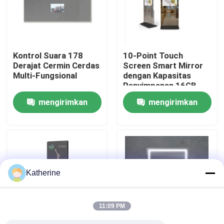
Tentang kita
Kontrol Suara 178
10-Point Touch
Wisata pabrik
Derajat Cermin Cerdas
Screen Smart Mirror
Multi-Fungsional
dengan Kapasitas
Penyimpanan 16GB
Kontrol kualitas
mengirimkan
mengirimkan
permintaan
permintaan
Hubungi kami
Berita
Katherine
Quote request suatu
11:09 PM
Shopping Online