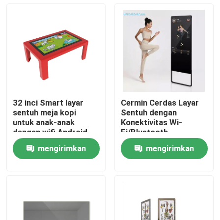
32 inci Smart layar
Cermin Cerdas Layar
sentuh meja kopi
Sentuh dengan
untuk anak-anak
Konektivitas Wi-
dengan wifi Android
Fi/Bluetooth
mengirimkan
mengirimkan
Rumah
permintaan
permintaan
Produk
Video