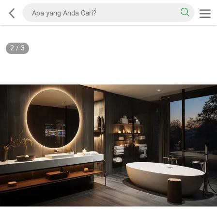
2
/
3