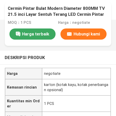
Cermin Pintar Bulat Modern Diameter 800MM TV
21.5 inci Layar Sentuh Terang LED Cermin Pintar
Analisis Kulit Cermin Ajaib Desain
MOQ：1 PCS
Harga：negotiate
Harga terbaik
Hubungi kami
DESKRIPSI PRODUK
Harga
negotiate
karton (kotak kayu, kotak penerbanga
Kemasan rincian
n opsional)
Kuantitas min Ord
1 PCS
er