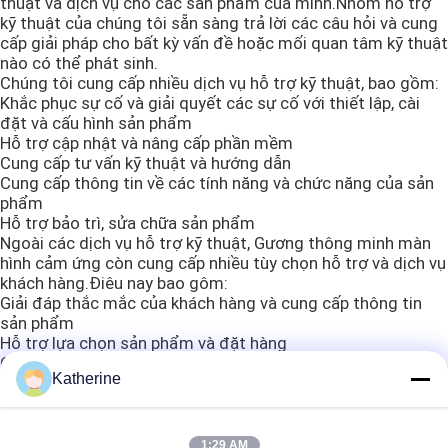
thuật và dịch vụ cho các sản phẩm của mình.Nhóm hỗ trợ
kỹ thuật của chúng tôi sẵn sàng trả lời các câu hỏi và cung
cấp giải pháp cho bất kỳ vấn đề hoặc mối quan tâm kỹ thuật
Bảng hiệu kỹ thuật số LCD ngoài trời
nào có thể phát sinh.
Chúng tôi cung cấp nhiều dịch vụ hỗ trợ kỹ thuật, bao gồm:
Khắc phục sự cố và giải quyết các sự cố với thiết lập, cài
Signage kỹ thuật số treo tường
đặt và cấu hình sản phẩm
Hỗ trợ cập nhật và nâng cấp phần mềm
Cung cấp tư vấn kỹ thuật và hướng dẫn
Bảng hiệu kỹ thuật số thường trực trên sàn
Cung cấp thông tin về các tính năng và chức năng của sản
phẩm
Hỗ trợ bảo trì, sửa chữa sản phẩm
Màn hình công nghiệp gắn bảng điều khiển
Ngoài các dịch vụ hỗ trợ kỹ thuật, Gương thông minh màn
hình cảm ứng còn cung cấp nhiều tùy chọn hỗ trợ và dịch vụ
khách hàng.Điêu nay bao gôm:
Giải đáp thắc mắc của khách hàng và cung cấp thông tin
Màn hình công nghiệp nhúng
sản phẩm
Hỗ trợ lựa chọn sản phẩm và đặt hàng
Quản lý trả lại và trao đổi
Kiosk tự phục vụ
Katherine
Cung cấp hỗ trợ với yêu cầu bảo hành
Hướng dẫn sử dụng và chăm sóc sản phẩm
Nếu bạn có bất kỳ câu hỏi hoặc thắc mắc nào về các sản
Màn hình cảm ứng Gương thông minh
phẩm hoặc dịch vụ của Gương thông minh màn hình cảm
1:29 AM