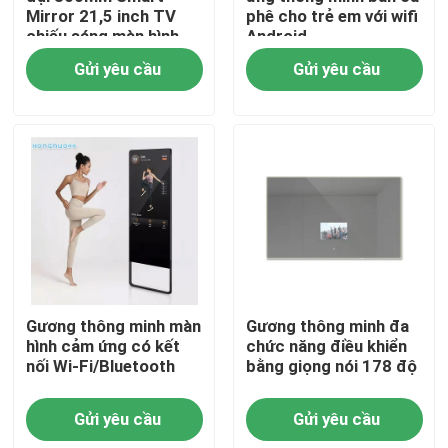
Mirror 21,5 inch TV
phê cho trẻ em với wifi
chiếu sáng màn hình
Android
cảm ứng LED Smart
Gửi yêu cầu
Gửi yêu cầu
Mirror Skin Analyzer
Magic Mirror Design
Nhà
Gương thông minh màn
Gương thông minh đa
hình cảm ứng có kết
chức năng điều khiển
nối Wi-Fi/Bluetooth
bằng giọng nói 178 độ
Sản phẩm
Gửi yêu cầu
Gửi yêu cầu
Video