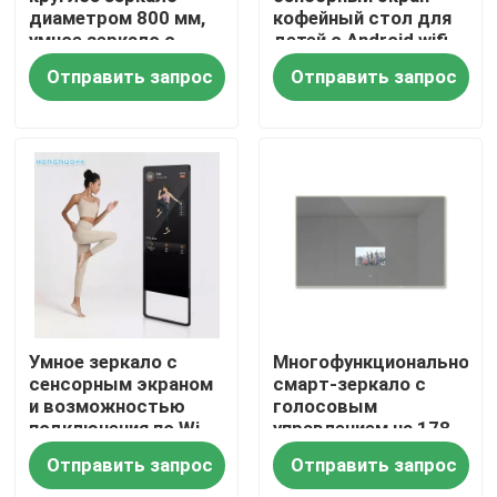
диаметром 800 мм,
кофейный стол для
умное зеркало с
детей с Android wifi
21,5-дюймовым
Отправить запрос
Отправить запрос
телевизором,
подсветкой,
сенсорным экраном,
светодиодным
умным зеркалом,
анализатором кожи,
дизайном Magic
Mirror
Главная страница
Умное зеркало с
Многофункциональное
сенсорным экраном
смарт-зеркало с
и возможностью
голосовым
Продукция
подключения по Wi-
управлением на 178
Fi/Bluetooth
градусов
Отправить запрос
Отправить запрос
Ролики