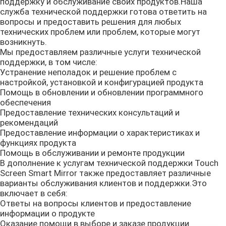
поддержку и обслуживание своих продуктов.Наша
служба технической поддержки готова ответить на
вопросы и предоставить решения для любых
На открытом воздухе Signage LCD цифров
технических проблем или проблем, которые могут
возникнуть.
Мы предоставляем различные услуги технической
Установленный стеной Signage цифров
поддержки, в том числе:
Устранение неполадок и решение проблем с
настройкой, установкой и конфигурацией продукта
Напольные цифровые вывески
Помощь в обновлении и обновлении программного
обеспечения
Предоставление технических консультаций и
Монитор держателя панели промышленный
рекомендаций
Предоставление информации о характеристиках и
функциях продукта
Помощь в обслуживании и ремонте продукции
Врезанный промышленный монитор
В дополнение к услугам технической поддержки Touch
Screen Smart Mirror также предоставляет различные
варианты обслуживания клиентов и поддержки.Это
киоск обслуживания собственной личности
включает в себя:
Ответы на вопросы клиентов и предоставление
информации о продукте
Зеркало экрана касания умное
Оказание помощи в выборе и заказе продукции