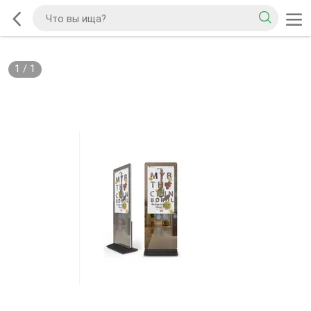
1
/
1