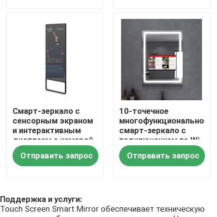
О Компании
Наша фабрика
контроль качества
Смарт-зеркало с
10-точечное
контактные данные
сенсорным экраном
многофункциональное
и интерактивным
смарт-зеркало с
дисплеем с камерой
подключением по Wi-
для домашнего и
Fi/Bluetooth и
Новости
Отправить запрос
Отправить запрос
коммерческого
временем отклика 5
использования
мс
Поддержка и услуги:
Touch Screen Smart Mirror обеспечивает техническую
Shopping Online