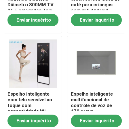
Diâmetro 800MM TV
café para crianças
21,5 polegadas Tela
com wifi Android
Touch Iluminada LED
Enviar inquérito
Enviar inquérito
Espelho Inteligente
Analisador de Pele
Magic Mirror Design
Casa
Espelho inteligente
Espelho inteligente
com tela sensível ao
multifuncional de
toque com
controle de voz de
Produtos
conectividade Wi-
178 graus
Fi/Bluetooth
Enviar inquérito
Enviar inquérito
Vídeos