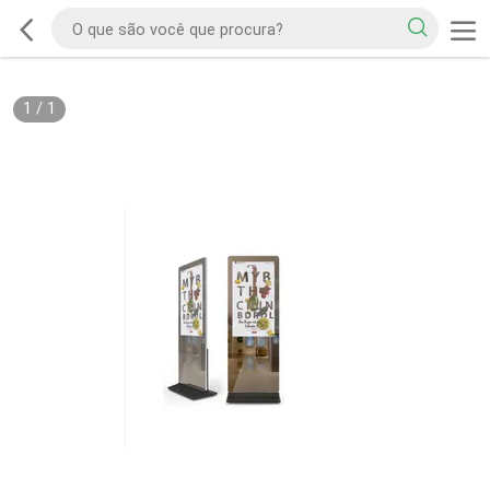
1
/
1