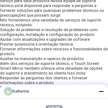
serviço para seus produtos.Nossa equipe de suporte
técnico está disponível para responder a perguntas e
fornecer soluções para quaisquer problemas técnicos ou
Signage exterior do LCD Digital
preocupações que possam surgir.
Nós fornecemos uma variedade de serviços de suporte
técnico, incluindo:
Signage fixado na parede de Digitas
Solução de problemas e resolução de problemas com
configuração, instalação e configuração do produto
Ajudar com atualizações e upgrades de software
Sinalização digital de chão
Prestar assessoria e orientação técnica
Fornecer informações sobre recursos e funcionalidades do
produto
Monitor industrial da montagem do painel
Auxiliar na manutenção e reparos de produtos
Além dos serviços de suporte técnico, o Touch Screen
Smart Mirror também oferece uma variedade de opções
de suporte e atendimento ao cliente.Isso inclui:
Monitor industrial encaixado
Responder às perguntas dos clientes e fornecer
informações sobre o produto
Fornecer assistência com a seleção de produtos e pedidos
quiosque do serviço do auto
Katherine
Gestão de devoluções e trocas
Prestar assistência com reclamações de garantia
Fornecer orientações sobre uso e cuidados com o produto
Espelho esperto do tela táctil
Se você tiver alguma dúvida ou preocupação sobre os
4:30 AM