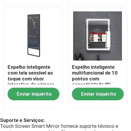
Quem Somos
Fábrica
Controle de Qualidade
Espelho inteligente
Espelho inteligente
Fale Conosco
com tela sensível ao
multifuncional de 10
toque com visor
pontos com
interativo da câmera
conectividade Wi-
para uso doméstico e
Fi/Bluetooth e tempo
notícias
Enviar inquérito
Enviar inquérito
comercial
de resposta de 5ms
Suporte e Serviços:
Touch Screen Smart Mirror fornece suporte técnico e
Shopping Online