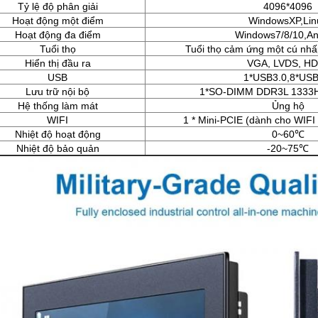
Tỷ lệ độ phân giải
4096*4096
Hoạt động một điểm
WindowsXP,Lin
Hoạt động đa điểm
Windows7/8/10,An
Tuổi thọ
Tuổi thọ cảm ứng một cú nhấ
Hiển thị đầu ra
VGA, LVDS, H
USB
1*USB3.0,8*USB
Lưu trữ nội bộ
1*SO-DIMM DDR3L 1333
Hệ thống làm mát
Ủng hộ
WIFI
1 * Mini-PCIE (dành cho WIFI
Nhiệt độ hoạt động
0~60℃
Nhiệt độ bảo quản
-20~75℃