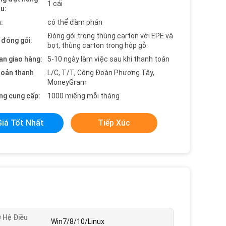
1 cái
ểu:
:
có thể đàm phán
Đóng gói trong thùng carton với EPE và
t đóng gói:
bọt, thùng carton trong hộp gỗ.
an giao hàng:
5-10 ngày làm việc sau khi thanh toán
hoản thanh
L/C, T/T, Công Đoàn Phương Tây,
MoneyGram
ng cung cấp:
1000 miếng mỗi tháng
Giá Tốt Nhất
Tiếp Xúc
 Hệ Điều
Win7/8/10/Linux