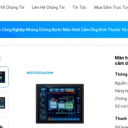
Về Chúng Tôi
Liên Hệ Chúng Tôi
Tin Tức
Mua Sắm Trực Tu
 Công Nghiệp Nhúng Chống Nước Màn Hình Cảm Ứng Kích Thước 10,4
Màn h
cảm ứ
Thông 
Nguồn 
Hàng h
Chứng 
Số mô 
Thanh 
Số lượ