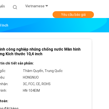
Vietnamese
yến
Yêu cầu báo giá
 Inch
ình công nghiệp nhúng chống nước Màn hình
ng Kích thước 10,4 inch
tin chi tiết sản phẩm:
gốc:
Thâm Quyến, Trung Quốc
iệu:
HONGNUO
nhận:
3C, FCC, CE, ROHS
hình:
HN-104EIM
toán:
ng đặt hàng