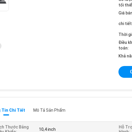
tối thi
Giá bán
chi tiế
Thời gi
Điều k
toán:
Khả nă
Tin Chi Tiết
Mô Tả Sản Phẩm
ch Thước Bảng
Hỗ Trợ
10,4 inch
ều Khiển:
Hành: