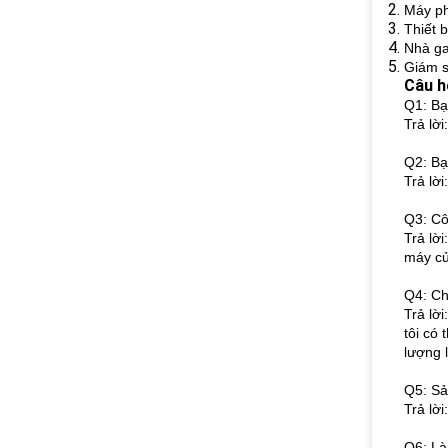
Máy ph
Thiết b
Nhà ga
Giám s
Câu h
Q1: Bạ
Trả lời
Q2: Bạ
Trả lờ
Q3: Cô
Trả lờ
máy củ
Q4: Ch
Trả lờ
tôi có
lượng l
Q5: Sả
Trả lờ
Q6: Là