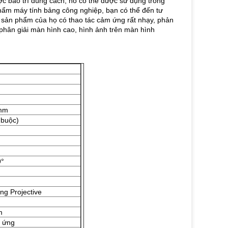
c bảo trì đúng cách, nó có thể được sử dụng trong
phẩm máy tính bảng công nghiệp, bạn có thể đến tư
sản phẩm của họ có thao tác cảm ứng rất nhạy, phản
ộ phân giải màn hình cao, hình ảnh trên màn hình
5mm
 buộc)
9°
g Projective
m
m ứng