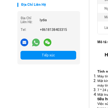
Địa Chỉ Liên Hệ
Ng
Mà
Địa Chỉ
lydia
Liên Hệ:
Là
Tel:
+8618138403315
Mô tả
H
Tiếp xúc
Tính 
Máy tí
Mặt kí
máy tí
7 * 24
Mặt tr
tiêu 
Việc s