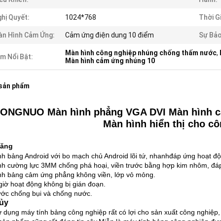
hị Quyết:
1024*768
Thời G
n Hình Cảm Ứng:
Cảm ứng điện dung 10 điểm
Sự Bả
Màn hình công nghiệp nhúng chống thấm nước
,
m Nổi Bật:
Màn hình cảm ứng nhúng 10
 sản phẩm
ONGNUO Màn hình phẳng VGA DVI Màn hình c
Màn hình hiển thị cho c
năng
nh bảng Android với bo mạch chủ Android lõi tứ, nhanh
đáp ứng hoạt độ
nh cường lực 3MM chống phá hoại, viền trước bằng hợp kim nhôm, đá
nh bảng cảm ứng phẳng không viền, lớp vỏ mỏng.
 giờ hoạt động không bị gián đoạn.
ước chống bụi và chống nước.
hủy
ử dụng máy tính bảng công nghiệp rất có lợi cho sản xuất công nghiệp