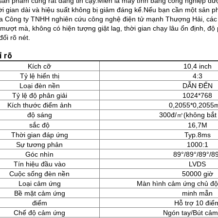
sản phẩm cũng rất đáng tin cậy.Miễn là máy tính bảng công nghiệp đượ
ời gian dài và hiệu suất không bị giảm đáng kể.Nếu bạn cần một sản 
a Công ty TNHH nghiên cứu công nghệ điện tử mạnh Thượng Hải, các 
t mượt mà, không có hiện tượng giật lag, thời gian chạy lâu ổn định, đ
ối rõ nét.
ỉ rõ
Kích cỡ
10,4 inch
Tỷ lệ hiển thị
4:3
Loại đèn nền
DẪN ĐẾN
Tỷ lệ độ phân giải
1024*768
Kích thước điểm ảnh
0,2055*0,205
độ sáng
300đ/
㎡
(không bắt
sắc độ
16,7M
Thời gian đáp ứng
Typ.8ms
Sự tương phản
1000:1
Góc nhìn
89°/89°/89°/8
Tín hiệu đầu vào
LVDS
Cuộc sống đèn nền
50000 giờ
Loại cảm ứng
Màn hình cảm ứng chủ độn
Bề mặt cảm ứng
minh mẫn
điểm
Hỗ trợ 10 điể
Chế độ cảm ứng
Ngón tay/Bút cả