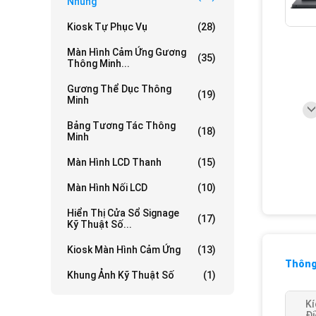
Nhúng
Kiosk Tự Phục Vụ
(28)
Màn Hình Cảm Ứng Gương
(35)
Thông Minh...
Gương Thể Dục Thông
(19)
Minh
Bảng Tương Tác Thông
(18)
Minh
Màn Hình LCD Thanh
(15)
Màn Hình Nối LCD
(10)
Hiển Thị Cửa Sổ Signage
(17)
Kỹ Thuật Số...
Kiosk Màn Hình Cảm Ứng
(13)
Thông 
Khung Ảnh Kỹ Thuật Số
(1)
Kí
Đi