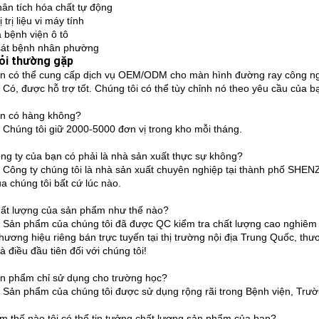
ân tích hóa chất tự động
ị trị liệu vi máy tính
 bệnh viện ô tô
át bệnh nhân phường
ỏi thường gặp
n có thể cung cấp dịch vụ OEM/ODM cho màn hình đường ray công n
: Có, được hỗ trợ tốt. Chúng tôi có thể tùy chỉnh nó theo yêu cầu của b
n có hàng không?
i: Chúng tôi giữ 2000-5000 đơn vị trong kho mỗi tháng.
ng ty của bạn có phải là nhà sản xuất thực sự không?
i: Công ty chúng tôi là nhà sản xuất chuyên nghiệp tại thành phố S
a chúng tôi bất cứ lúc nào.
ất lượng của sản phẩm như thế nào?
i: Sản phẩm của chúng tôi đã được QC kiểm tra chất lượng cao nghiêm
 thương hiệu riêng bán trực tuyến tại thị trường nội địa Trung Quốc, t
à điều đầu tiên đối với chúng tôi!
n phẩm chỉ sử dụng cho trường học?
i: Sản phẩm của chúng tôi được sử dụng rộng rãi trong Bệnh viện, Trườ
m thế nào tôi có thể tin tưởng chất lượng sản phẩm của bạn?