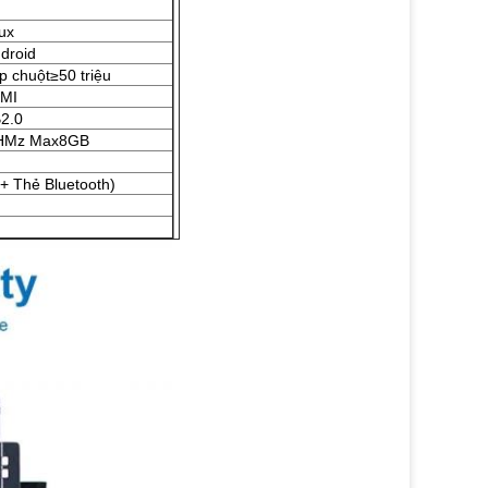
ux
droid
p chuột≥50 triệu
DMI
2.0
HMz Max8GB
 + Thẻ Bluetooth)