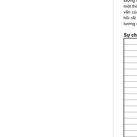
lượng 
một th
vấn củ
hồi rấ
tương đ
Sự ch