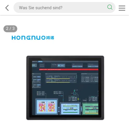
2
/
3