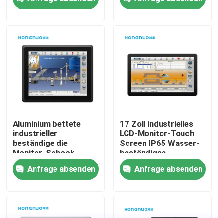
Über uns
Fabrik Tour
Qualitätskontrolle
Kontakt
Aluminium bettete
17 Zoll industrielles
industrieller
LCD-Monitor-Touch
beständige die
Screen IP65 Wasser-
Nachrichten
Monitor-Schock-
beständiges
beständige
Anfrage absenden
Anfrage absenden
Erschütterung ein
Referenzen
Shopping Online