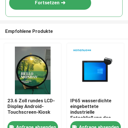
Fortsetzen
Empfohlene Produkte
Startseite
23.6 Zoll rundes LCD-
IP65 wasserdichte
Display Android-
eingebettete
Produkte
Touchscreen-Kiosk
industrielle
Entschließung des
Monitor-1920×1080
Videos
Anfrage absenden
Anfrage absenden