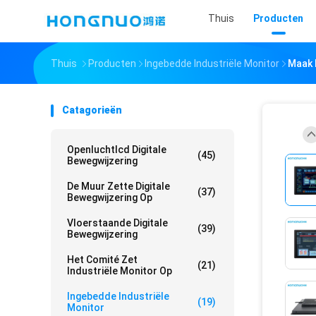
Thuis
Producten
Thuis
Producten
Ingebedde Industriële Monitor
Maak 
Catagorieën
Openluchtlcd Digitale
(45)
Bewegwijzering
De Muur Zette Digitale
(37)
Bewegwijzering Op
Vloerstaande Digitale
(39)
Bewegwijzering
Het Comité Zet
(21)
Industriële Monitor Op
Ingebedde Industriële
(19)
Monitor