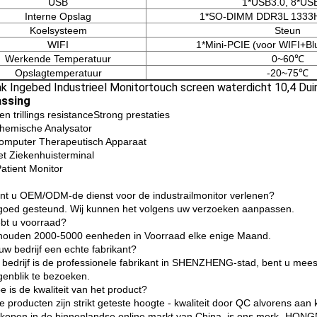
USB
1*USB3.0, 8*US
Interne Opslag
1*SO-DIMM DDR3L 1333
Koelsysteem
Steun
WIFI
1*Mini-PCIE (voor WIFI+Bl
Werkende Temperatuur
0~60℃
Opslagtemperatuur
-20~75℃
ssing
n trillings resistanceStrong prestaties
hemische Analysator
omputer Therapeutisch Apparaat
et Ziekenhuisterminal
atient Monitor
nt u OEM/ODM-de dienst voor de industrailmonitor verlenen?
 goed gesteund. Wij kunnen het volgens uw verzoeken aanpassen.
bt u voorraad?
 houden 2000-5000 eenheden in Voorraad elke enige Maand.
uw bedrijf een echte fabrikant?
 bedrijf is de professionele fabrikant in SHENZHENG-stad, bent u me
genblik te bezoeken.
e is de kwaliteit van het product?
e producten zijn strikt geteste hoogte - kwaliteit door QC alvorens aan
rkopen in de binnenlandse online markt van China, is ons merk „HONGNU