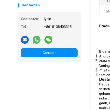
To
Contacten
Ma
Contacten:
lydia
Produ
Tel.:
+8618138403315
Eigen
Contact
Androi
3MM An
Vattin
7* 24 
Stof e
Destr
Het geb
verbet
gehand
indust
gaan, 
stabiel