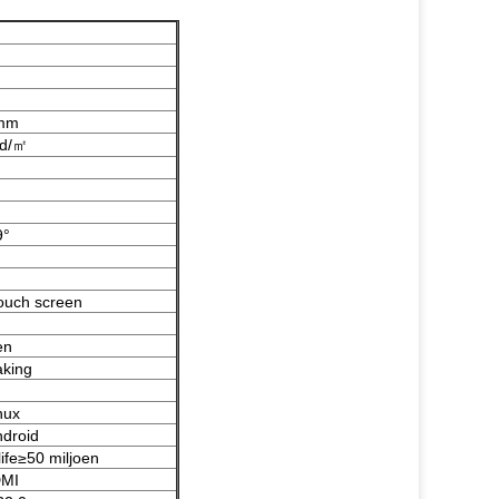
5mm
cd/㎡
9°
touch screen
en
aking
nux
ndroid
ife≥50 miljoen
DMI