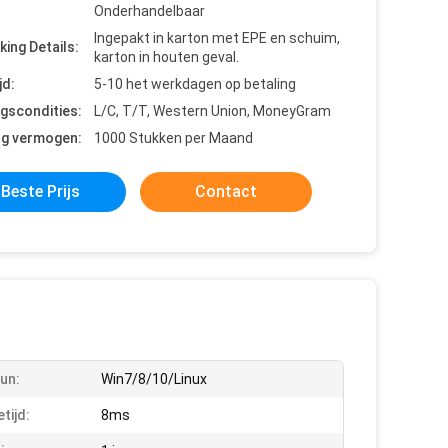
Onderhandelbaar
Ingepakt in karton met EPE en schuim,
king Details:
karton in houten geval.
jd:
5-10 het werkdagen op betaling
ngscondities:
L/C, T/T, Western Union, MoneyGram
ng vermogen:
1000 Stukken per Maand
Beste Prijs
Contact
un:
Win7/8/10/Linux
tijd:
8ms