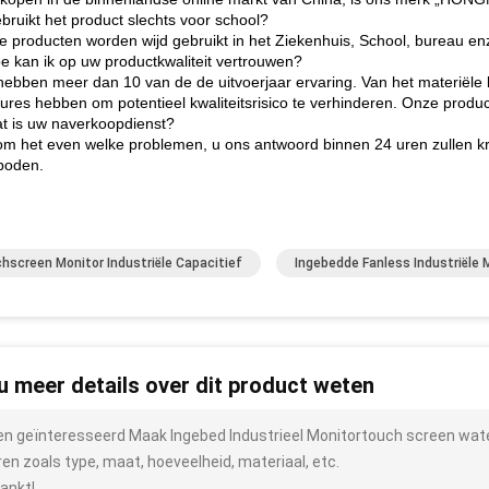
bruikt het product slechts voor school?
e producten worden wijd gebruikt in het Ziekenhuis, School, bureau en
e kan ik op uw productkwaliteit vertrouwen?
 hebben meer dan 10 van de de uitvoerjaar ervaring. Van het materiële
ures hebben om potentieel kwaliteitsrisico te verhinderen. Onze pro
t is uw naverkoopdienst?
 om het even welke problemen, u ons antwoord binnen 24 uren zullen kr
boden.
hscreen Monitor Industriële Capacitief
Ingebedde Fanless Industriële 
 u meer details over dit product weten
ben geïnteresseerd Maak Ingebed Industrieel Monitortouch screen wate
ren zoals type, maat, hoeveelheid, materiaal, etc.
ankt!