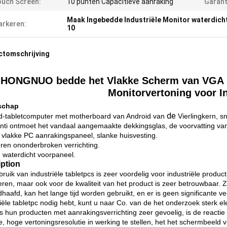
uch Screen:
10 punten Capacitieve aanraking
Garant
Maak Ingebedde Industriële Monitor waterdich
rkeren:
10
ctomschrijving
HONGNUO bedde het Vlakke Scherm van VGA D
Monitorvertoning voor In
schap
de
d-tabletcomputer met motherboard van Android van
Vierlingkern, s
ti ontmoet het vandaal aangemaakte dekkingsglas, de voorvatting van 
g vlakke PC aanrakingspaneel, slanke huisvesting.
uren ononderbroken verrichting.
n waterdicht voorpaneel.
iption
ruik van industriële tabletpcs is zeer voordelig voor industriële product
eren, maar ook voor de kwaliteit van het product is zeer betrouwbaar. Z
haafd, kan het lange tijd worden gebruikt, en er is geen significante v
riële tabletpc nodig hebt, kunt u naar Co. van de het onderzoek sterk e
is hun producten met aanrakingsverrichting zeer gevoelig, is de reacti
e, hoge vertoningsresolutie in werking te stellen, het het schermbeeld vri