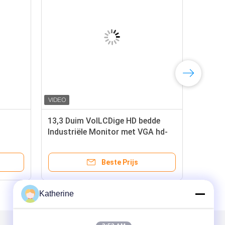
13,3 Duim VolLCDige HD bedde
Industriële Monitor met VGA hd-
ed PC-
MI Input inOEM
Beste Prijs
Katherine