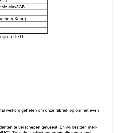
B2.0
HMz Max8GB
uetooth-Kaart)
estal welkom geheten om onze fabriek op om het even
 klanten te verschepen geweest. En wij bezitten merk
O“. Zo is de kwaliteit het eerste ding voor ons!