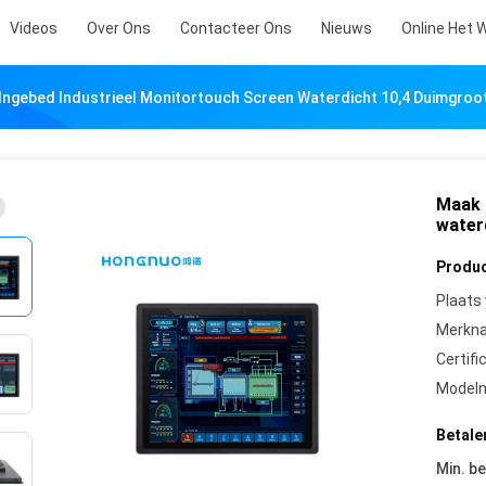
Videos
Over Ons
Contacteer Ons
Nieuws
Online Het 
Ingebed Industrieel Monitortouch Screen Waterdicht 10,4 Duimgroo
Maak 
water
Produc
Plaats
Merkn
Certifi
Model
Betale
Min. be