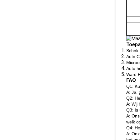
Toepa
Schok e
Auto C
Microc
Auto h
Ward P
FAQ
Q1: Ku
A: Ja,
Q2: He
A: Wij
Q3: Is 
A: Ons
welk o
Q4: Ho
A: Onz
het ve