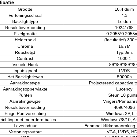
ficatie
Grootte
10,4 duim
Vertoningsschaal
4:3
Backlighttype
Leiden
Resolutieverhouding
1024*768
Pixelgrootte
0.2055*0.205
Helderheid
(facultatief) 300
Chroma
16.7M
Reactietijd
Typ.8ms
Contrast
1000:1
Visuele Hoek
89°/89°/89°/8
Inputsignaal
LVDS
Het Backlightleven
50000h
Aanrakingstype
Projecterend capactive 
Aanrakingsoppervlakte
Lucency
Punten
Steun 10 punt
Aanrakingswijze
Vingers/Penaanr
Resolutieverhouding
4096*4096
Enige Puntverrichting
Windows XP, Li
rrichting met meerdere balies
Windows7/8/10, A
Levensduur
Eenmaal klikkenaanraking l
Vertoningsoutput
VGA, LVDS, H