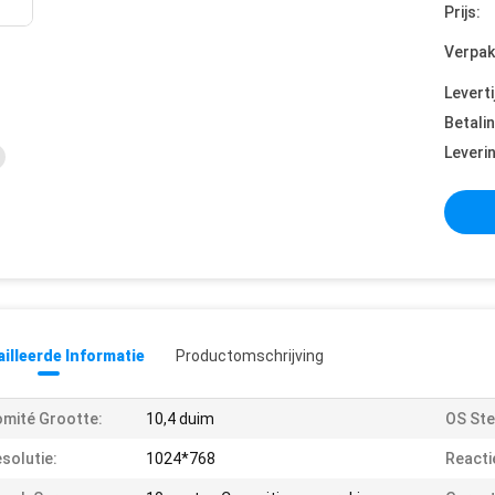
Prijs:
Verpak
Leverti
Betali
Leveri
illeerde Informatie
Productomschrijving
mité Grootte:
10,4 duim
OS Ste
solutie:
1024*768
Reactie