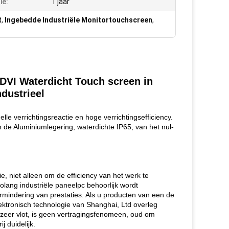
ie:
1 jaar
t
,
Ingebedde Industriële Monitortouchscreen
,
VI Waterdicht Touch screen in
dustrieel
nelle
verrichtingsreactie en hoge verrichtingsefficiency.
de Aluminiumlegering, waterdichte IP65, van het nul-
ie, niet alleen om de efficiency van het werk te
olang industriële paneelpc behoorlijk wordt
ermindering van prestaties. Als u producten van een de
lektronisch technologie van Shanghai, Ltd overleg
e zeer vlot, is geen vertragingsfenomeen, oud om
j duidelijk.