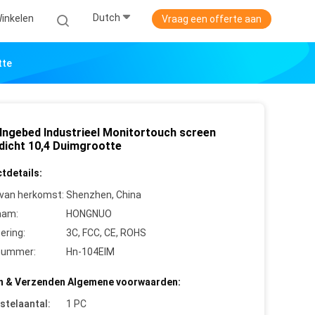
Dutch
Winkelen
Vraag een offerte aan
tte
Ingebed Industrieel Monitortouch screen
dicht 10,4 Duimgrootte
tdetails:
 van herkomst:
Shenzhen, China
aam:
HONGNUO
cering:
3C, FCC, CE, ROHS
nummer:
Hn-104EIM
n & Verzenden Algemene voorwaarden:
stelaantal:
1 PC