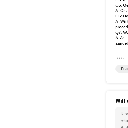
Q5: Ge
A: Onz
Q6: Ho
A: Wij
proced
Q7: Wa
A: Als
aange
label:
Touc
Wilt
Ik 
stu
Bed