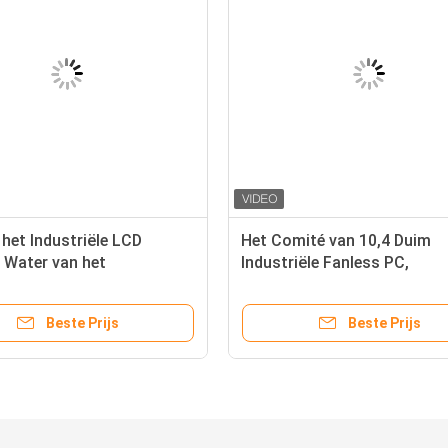
het Industriële LCD
Het Comité van 10,4 Duim
 Water van het
Industriële Fanless PC,
touche screen IP65
Antimicrobial Bijlage Ingeb
Touch screen
Beste Prijs
Beste Prijs