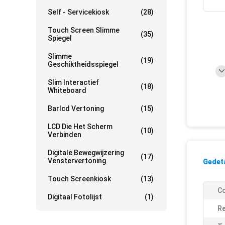
Self - Servicekiosk
(28)
Touch Screen Slimme
(35)
Spiegel
Slimme
(19)
Geschiktheidsspiegel
Slim Interactief
(18)
Whiteboard
Barlcd Vertoning
(15)
LCD Die Het Scherm
(10)
Verbinden
Digitale Bewegwijzering
(17)
Venstervertoning
Gedeta
Touch Screenkiosk
(13)
Co
Digitaal Fotolijst
(1)
Re