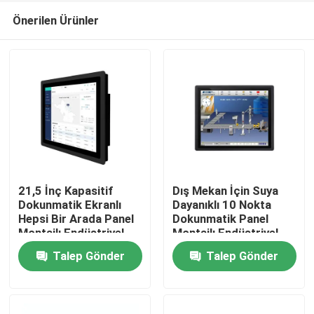
Önerilen Ürünler
21,5 İnç Kapasitif
Dış Mekan İçin Suya
Dokunmatik Ekranlı
Dayanıklı 10 Nokta
Hepsi Bir Arada Panel
Dokunmatik Panel
Ana sayfa
Montajlı Endüstriyel
Montajlı Endüstriyel
Monitör
Monitör
Talep Gönder
Talep Gönder
Ürünler
VİDEOLAR