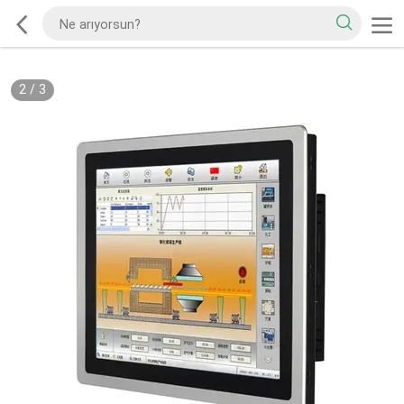
2
/
3