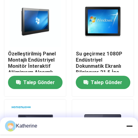
Hakkımızda
Fabrika turu
Özelleştirilmiş Panel
Su geçirmez 1080P
Kalite kontrol
Montajlı Endüstriyel
Endüstriyel
Monitör İnteraktif
Dokunmatik Ekranlı
Alüminyum Alaşımlı
Bilgisayar 21,5 İnç
Bize ulaşın
Malzeme
Boyut
Talep Gönder
Talep Gönder
Haberler
Teklif isteği
Katherine
Shopping Online