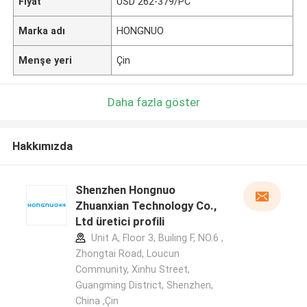
Fiyat
USD 262-379/PC
Marka adı
HONGNUO
Menşe yeri
Çin
Daha fazla göster
Hakkımızda
Shenzhen Hongnuo
Zhuanxian Technology Co.,
Ltd üretici profili
Unit A, Floor 3, Builing F, NO.6 ,
Zhongtai Road, Loucun
Community, Xinhu Street,
Guangming District, Shenzhen,
China ,Çin