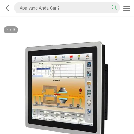
2
/
3