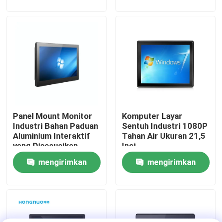
permintaan
permintaan
Tentang kita
Wisata pabrik
Kontrol kualitas
Panel Mount Monitor
Komputer Layar
Hubungi kami
Industri Bahan Paduan
Sentuh Industri 1080P
Aluminium Interaktif
Tahan Air Ukuran 21,5
yang Disesuaikan
Inci
Berita
mengirimkan
mengirimkan
permintaan
permintaan
Quote request suatu
Shopping Online