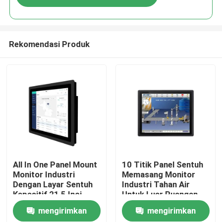
Rekomendasi Produk
Rumah
All In One Panel Mount
10 Titik Panel Sentuh
Monitor Industri
Memasang Monitor
Dengan Layar Sentuh
Industri Tahan Air
Produk
Kapasitif 21,5 Inci
Untuk Luar Ruangan
mengirimkan
mengirimkan
Video