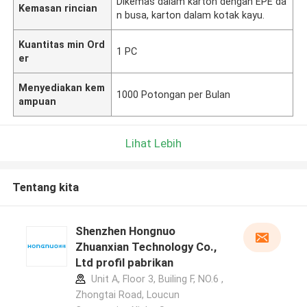
Dikemas dalam karton dengan EPE da
Kemasan rincian
n busa, karton dalam kotak kayu.
Kuantitas min Ord
1 PC
er
Menyediakan kem
1000 Potongan per Bulan
ampuan
Lihat Lebih
Tentang kita
Shenzhen Hongnuo
Zhuanxian Technology Co.,
Ltd profil pabrikan
Unit A, Floor 3, Builing F, NO.6 ,
Zhongtai Road, Loucun