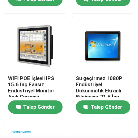
Hakkımızda
Fabrika turu
Kalite kontrol
Bize ulaşın
WIFI POE İşlevli IPS
Su geçirmez 1080P
15.6 İnç Fansız
Endüstriyel
Endüstriyel Monitör
Dokunmatik Ekranlı
Haberler
Açık Çerçeve
Bilgisayar 21,5 İnç
Boyut
Talep Gönder
Talep Gönder
Teklif isteği
Shopping Online