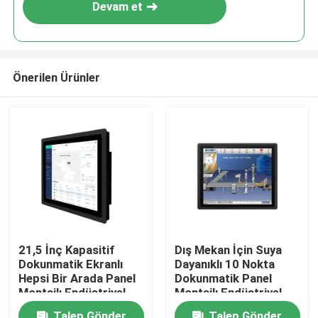
Devam et
Önerilen Ürünler
Ana sayfa
21,5 İnç Kapasitif
Dış Mekan İçin Suya
Dokunmatik Ekranlı
Dayanıklı 10 Nokta
Ürünler
Hepsi Bir Arada Panel
Dokunmatik Panel
Montajlı Endüstriyel
Montajlı Endüstriyel
Monitör
Monitör
VİDEOLAR
Talep Gönder
Talep Gönder