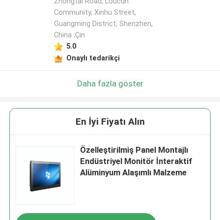
Zhongtai Road, Loucun
Community, Xinhu Street,
Guangming District, Shenzhen,
China ,Çin
5.0
Onaylı tedarikçi
Daha fazla göster
En İyi Fiyatı Alın
Özelleştirilmiş Panel Montajlı
Endüstriyel Monitör İnteraktif
Alüminyum Alaşımlı Malzeme