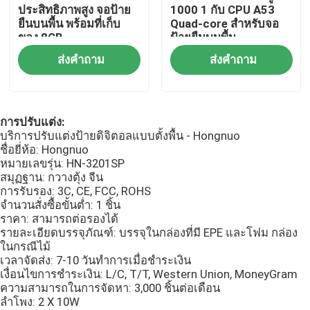
ประสิทธิภาพสูง จอป้าย
1000 1 กับ CPU A53
ยืนบนพื้น พร้อมที่เก็บ
Quad-core สําหรับจอ
ป้ายดิจิตอล LCD กลางแจ้ง
ของ 8GB
ป้ายยืนบนพื้น
ส่งคำถาม
ส่งคำถาม
ป้ายดิจิตอลติดผนัง
การปรับแต่ง:
ป้ายดิจิตอลตั้งพื้น
บริการปรับแต่งป้ายดิจิตอลแบบตั้งพื้น - Hongnuo
ชื่อยี่ห้อ: Hongnuo
หมายเลขรุ่น: HN-3201SP
จอภาพอุตสาหกรรมแบบติดตั้งบนแผง
สมุฏฐาน: กวางตุ้ง จีน
การรับรอง: 3C, CE, FCC, ROHS
จำนวนสั่งซื้อขั้นต่ำ: 1 ชิ้น
จอภาพอุตสาหกรรมแบบฝังตัว
ราคา: สามารถต่อรองได้
รายละเอียดบรรจุภัณฑ์: บรรจุในกล่องที่มี EPE และโฟม กล่อง
ในกรณีไม้
ตู้บริการตนเอง
เวลาจัดส่ง: 7-10 วันทำการเมื่อชำระเงิน
เงื่อนไขการชำระเงิน: L/C, T/T, Western Union, MoneyGram
ความสามารถในการจัดหา: 3,000 ชิ้นต่อเดือน
หน้าจอสัมผัสกระจกอัจฉริยะ
ลำโพง: 2 X 10W