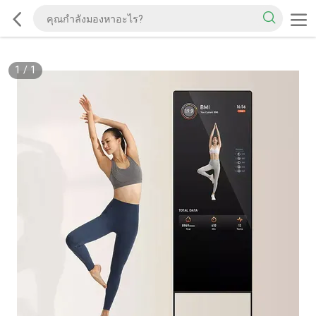
1
/
1