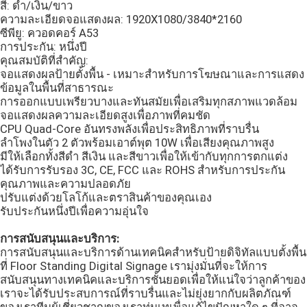
สี: ดำ/เงิน/ขาว
ความละเอียดจอแสดงผล: 1920X1080/3840*2160
กระจกฟิตเนสอัจฉริยะ
ซีพียู: ควอดคอร์ A53
การประกัน: หนึ่งปี
คุณสมบัติที่สำคัญ:
จอแสดงผลป้ายตั้งพื้น - เหมาะสำหรับการโฆษณาและการแสดง
ไวท์บอร์ดแบบโต้ตอบอัจฉริยะ
ข้อมูลในพื้นที่สาธารณะ
การออกแบบเพรียวบางและทันสมัยเพื่อเสริมทุกสภาพแวดล้อม
จอแสดงผลความละเอียดสูงเพื่อภาพที่คมชัด
แถบแสดงผล LCD
CPU Quad-Core อันทรงพลังเพื่อประสิทธิภาพที่ราบรื่น
ลำโพงในตัว 2 ตัวพร้อมเอาต์พุต 10W เพื่อเสียงคุณภาพสูง
มีให้เลือกทั้งสีดำ สีเงิน และสีขาวเพื่อให้เข้ากับทุกการตกแต่ง
หน้าจอ LCD ประกบ
ได้รับการรับรอง 3C, CE, FCC และ ROHS สำหรับการประกัน
คุณภาพและความปลอดภัย
ปรับแต่งด้วยโลโก้และตราสินค้าของคุณเอง
จอแสดงผลหน้าต่างป้ายดิจิตอล
รับประกันหนึ่งปีเพื่อความอุ่นใจ
การสนับสนุนและบริการ:
ตู้หน้าจอสัมผัส
การสนับสนุนและบริการด้านเทคนิคสำหรับป้ายดิจิทัลแบบตั้งพื้น
ที่ Floor Standing Digital Signage เรามุ่งมั่นที่จะให้การ
สนับสนุนทางเทคนิคและบริการชั้นยอดเพื่อให้แน่ใจว่าลูกค้าของ
กรอบภาพถ่ายดิจิตอล
เราจะได้รับประสบการณ์ที่ราบรื่นและไม่ยุ่งยากกับผลิตภัณฑ์