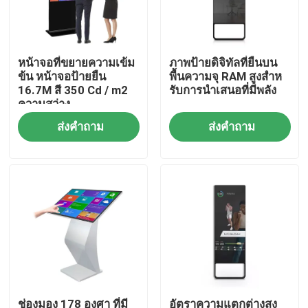
เกี่ยวกับเรา
หน้าจอที่ขยายความเข้ม
ภาพป้ายดิจิทัลที่ยืนบน
ข้น หน้าจอป้ายยืน
พื้นความจุ RAM สูงสําห
ทัวร์โรงงาน
16.7M สี 350 Cd / m2
รับการนําเสนอที่มีพลัง
ความสว่าง
ส่งคำถาม
ส่งคำถาม
ควบคุมคุณภาพ
ติดต่อเรา
ข่าว
Shopping Online
ช่องมอง 178 องศา ที่มี
อัตราความแตกต่างสูง