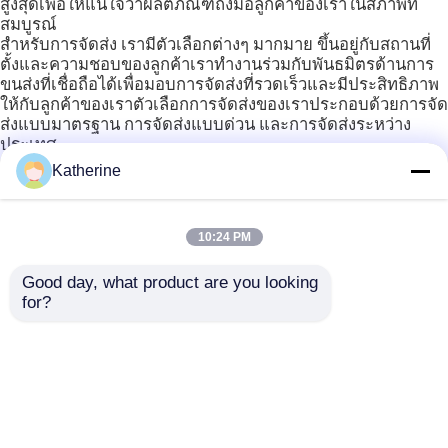
สูงสุดเพื่อให้แน่ใจว่าผลิตภัณฑ์ถึงมือลูกค้าของเราในสภาพที่
สมบูรณ์
สำหรับการจัดส่ง เรามีตัวเลือกต่างๆ มากมาย ขึ้นอยู่กับสถานที่
ตั้งและความชอบของลูกค้าเราทำงานร่วมกับพันธมิตรด้านการ
ขนส่งที่เชื่อถือได้เพื่อมอบการจัดส่งที่รวดเร็วและมีประสิทธิภาพ
ให้กับลูกค้าของเราตัวเลือกการจัดส่งของเราประกอบด้วยการจัด
ส่งแบบมาตรฐาน การจัดส่งแบบด่วน และการจัดส่งระหว่าง
ประเทศ
เมื่อจัดส่งสินค้าแล้วลูกค้าจะได้รับหมายเลขติดตามเพื่อติดตาม
Katherine
สถานะการจัดส่งนอกจากนี้เรายังมีการประกันผลิตภัณฑ์ของเรา
ระหว่างการขนส่งเพื่อให้ลูกค้าของเราสบายใจ
ที่ Floor Standing Digital Signage เรามีความภาคภูมิใจอย่าง
10:24 PM
ยิ่งในกระบวนการบรรจุและจัดส่งของเราเพื่อให้แน่ใจว่าลูกค้า
ของเราจะได้รับผลิตภัณฑ์ในสภาพที่ดีเยี่ยมและทันเวลา
Good day, what product are you looking 
for?
คำถามที่พบบ่อย:
.
แท็ก:
ป้ายดิจิตอลตั้งพื้นแบบกำหนดเอง
ตู้ป้ายดิจิตอลตั้งพื้น
จอดิจิตอล LCD Backlight Standing
`