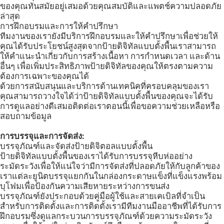
ของคุณทันสมัยอยู่เสมอด้วยคุณสมบัติและแพตช์ความปลอดภัย
ล่าสุด
การฝึกอบรมและการให้คำปรึกษา
ทีมงานของเรายังมีบริการฝึกอบรมและให้คำปรึกษาเพื่อช่วยให้
คุณได้รับประโยชน์สูงสุดจากป้ายดิจิทัลแบบตั้งพื้นเราสามารถ
ให้คำแนะนำเกี่ยวกับการสร้างเนื้อหา การกำหนดเวลา และด้าน
อื่นๆ เพื่อเพิ่มประสิทธิภาพป้ายดิจิทัลของคุณให้ตรงตามความ
ต้องการเฉพาะของคุณได้
ด้วยการสนับสนุนและบริการด้านเทคนิคที่ครอบคลุมของเรา
คุณสามารถวางใจได้ว่าป้ายดิจิทัลแบบตั้งพื้นของคุณจะได้รับ
การดูแลอย่างดีเสมอติดต่อเราตอนนี้เพื่อขอความช่วยเหลือหรือ
สอบถามข้อมูล
การบรรจุและการจัดส่ง:
บรรจุภัณฑ์และจัดส่งป้ายดิจิตอลแบบตั้งพื้น
ป้ายดิจิทัลแบบตั้งพื้นของเราได้รับการบรรจุหีบห่ออย่าง
ระมัดระวังเพื่อให้แน่ใจว่ามีการจัดส่งที่ปลอดภัยให้กับลูกค้าของ
เราแต่ละยูนิตบรรจุแยกกันในกล่องกระดาษแข็งที่แข็งแรงพร้อม
บุโฟมเพื่อป้องกันความเสียหายระหว่างการขนส่ง
บรรจุภัณฑ์ยังประกอบด้วยคู่มือผู้ใช้และสายเคเบิลที่จำเป็น
สำหรับการติดตั้งและการติดตั้งเรามีทีมงานมืออาชีพที่ได้รับการ
ฝึกอบรมซึ่งดูแลกระบวนการบรรจุภัณฑ์ด้วยความระมัดระวัง