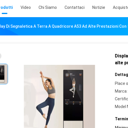
rodotti
Video
Chi Siamo
Contattaci
Notizie
Acquist
lay Di Segnaletica A Terra A Quadricore A53 Ad Alte Prestazioni Co
Displa
alte 
Dettagl
Place o
Marca:
Certifi
Model 
Termin
Minim