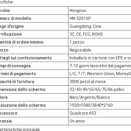
cifiche:
rchio
Hongnuo
mero di modello
HN-3201SP
ogo d'origine
Guangdong, Cina
rtificazione
3C, CE, FCC, ROHS
antità di ordine minimo
1 pezzo
ezzo
Negoziabile
ttagli sul confezionamento
Imballato in cartone con EPE e s
mpi di consegna
7-10 giorni lavorativi dal pagame
rmini di pagamento
L/C, T/T, Western Union, Money
pacità di fornitura
3000 pezzi al mese
mensione dello schermo
32/43/49/55/65/75/86 pollici
lore
Nero/Argento/Bianco
soluzione dello schermo
1920×1080/3840*2160
ocessore
Quadcore A53
ranzia
Un anno
tteristiche principali: