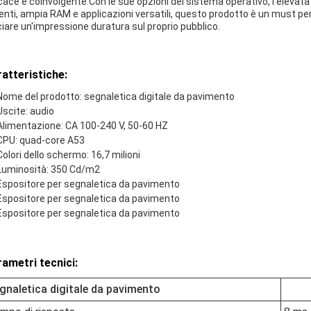
icace e coinvolgente.Con le sue opzioni del sistema operativo, l'elevata 
enti, ampia RAM e applicazioni versatili, questo prodotto è un must pe
ciare un'impressione duratura sul proprio pubblico.
atteristiche:
Nome del prodotto: segnaletica digitale da pavimento
Uscite: audio
Alimentazione: CA 100-240 V, 50-60 HZ
CPU: quad-core A53
Colori dello schermo: 16,7 milioni
Luminosità: 350 Cd/m2
Espositore per segnaletica da pavimento
Espositore per segnaletica da pavimento
Espositore per segnaletica da pavimento
ametri tecnici:
gnaletica digitale da pavimento