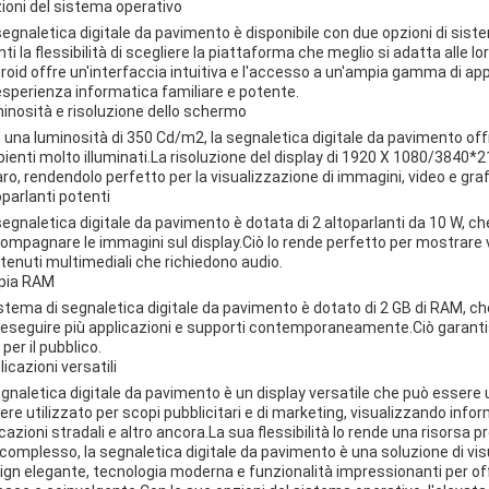
ioni del sistema operativo
segnaletica digitale da pavimento è disponibile con due opzioni di sist
nti la flessibilità di scegliere la piattaforma che meglio si adatta alle 
roid offre un'interfaccia intuitiva e l'accesso a un'ampia gamma di ap
esperienza informatica familiare e potente.
inosità e risoluzione dello schermo
 una luminosità di 350 Cd/m2, la segnaletica digitale da pavimento offr
ienti molto illuminati.La risoluzione del display di 1920 X 1080/3840*2
aro, rendendolo perfetto per la visualizzazione di immagini, video e graf
oparlanti potenti
segnaletica digitale da pavimento è dotata di 2 altoparlanti da 10 W, ch
ompagnare le immagini sul display.Ciò lo rende perfetto per mostrare v
tenuti multimediali che richiedono audio.
pia RAM
sistema di segnaletica digitale da pavimento è dotato di 2 GB di RAM, c
 eseguire più applicazioni e supporti contemporaneamente.Ciò garantisc
per il pubblico.
icazioni versatili
segnaletica digitale da pavimento è un display versatile che può essere u
ere utilizzato per scopi pubblicitari e di marketing, visualizzando infor
icazioni stradali e altro ancora.La sua flessibilità lo rende una risorsa
 complesso, la segnaletica digitale da pavimento è una soluzione di vi
ign elegante, tecnologia moderna e funzionalità impressionanti per o