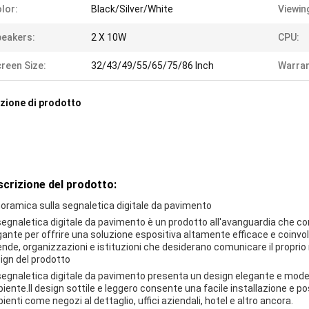
lor:
Black/Silver/White
Viewin
eakers:
2 X 10W
CPU:
reen Size:
32/43/49/55/65/75/86 Inch
Warran
zione di prodotto
crizione del prodotto:
oramica sulla segnaletica digitale da pavimento
segnaletica digitale da pavimento è un prodotto all'avanguardia che 
gante per offrire una soluzione espositiva altamente efficace e coinvo
ende, organizzazioni e istituzioni che desiderano comunicare il propr
ign del prodotto
segnaletica digitale da pavimento presenta un design elegante e moder
iente.Il design sottile e leggero consente una facile installazione e p
ienti come negozi al dettaglio, uffici aziendali, hotel e altro ancora.