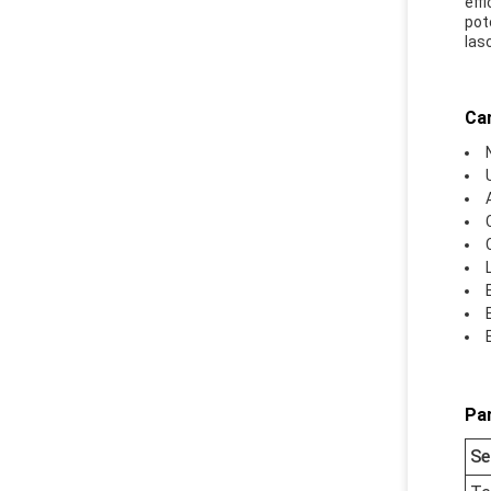
eff
pot
las
Car
Par
Se