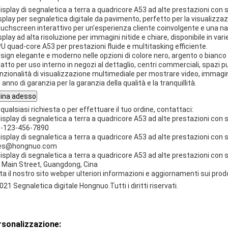
isplay per segnaletica digitale da pavimento, perfetto per la visualizzazi
ouchscreen interattivo per un'esperienza cliente coinvolgente e una n
isplay ad alta risoluzione per immagini nitide e chiare, disponibile in va
PU quad-core A53 per prestazioni fluide e multitasking efficiente.
esign elegante e moderno nelle opzioni di colore nero, argento o bianco
datto per uso interno in negozi al dettaglio, centri commerciali, spazi pu
unzionalità di visualizzazione multimediale per mostrare video, immagini
 anno di garanzia per la garanzia della qualità e la tranquillità.
ina adesso
 qualsiasi richiesta o per effettuare il tuo ordine, contattaci:
-123-456-7890
es@hongnuo.com
 Main Street, Guangdong, Cina
ta il nostro sito web
per ulteriori informazioni e aggiornamenti sui prodo
021 Segnaletica digitale Hongnuo.Tutti i diritti riservati.
sonalizzazione: