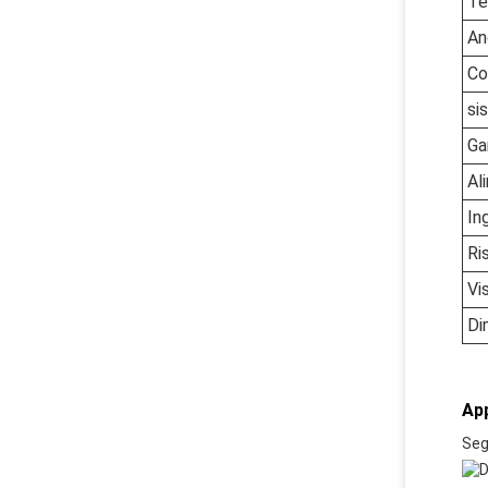
Te
An
Co
si
Ga
Al
In
Ri
Vis
Di
App
Seg