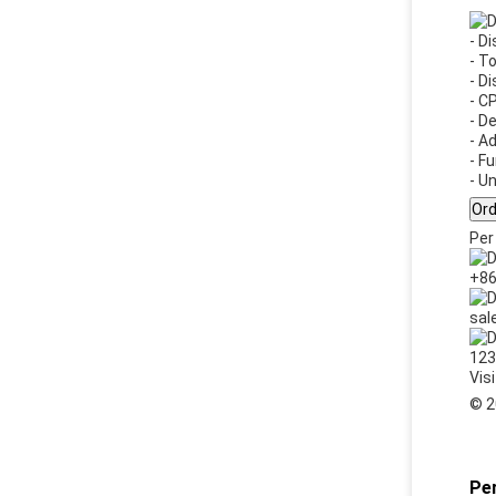
- D
- T
- D
- C
- D
- A
- F
- Un
Ord
Per
+86
sal
123
Visi
© 2
Per