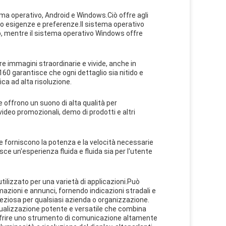
ema operativo, Android e Windows.Ciò offre agli
loro esigenze e preferenze.Il sistema operativo
p, mentre il sistema operativo Windows offre
e immagini straordinarie e vivide, anche in
160 garantisce che ogni dettaglio sia nitido e
ica ad alta risoluzione.
e offrono un suono di alta qualità per
ideo promozionali, demo di prodotti e altri
he forniscono la potenza e la velocità necessarie
e un'esperienza fluida e fluida sia per l'utente
tilizzato per una varietà di applicazioni.Può
mazioni e annunci, fornendo indicazioni stradali e
 preziosa per qualsiasi azienda o organizzazione.
sualizzazione potente e versatile che combina
ffrire uno strumento di comunicazione altamente