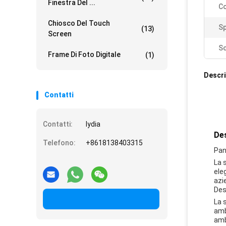
Finestra Del ...
Co
Chiosco Del Touch
Sp
(13)
Screen
Sc
Frame Di Foto Digitale
(1)
Descri
Contatti
Contatti:
lydia
Des
Telefono:
+8618138403315
Pan
La 
ele
azi
Des
La 
amb
amb