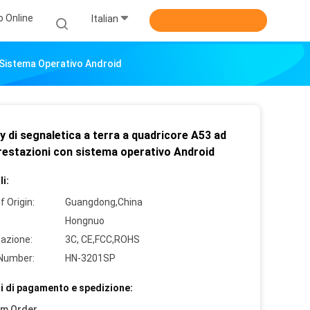
o Online
Italian
n Sistema Operativo Android
y di segnaletica a terra a quadricore A53 ad
prestazioni con sistema operativo Android
i:
f Origin:
Guangdong,China
Hongnuo
cazione:
3C, CE,FCC,ROHS
Number:
HN-3201SP
i di pagamento e spedizione:
um Order