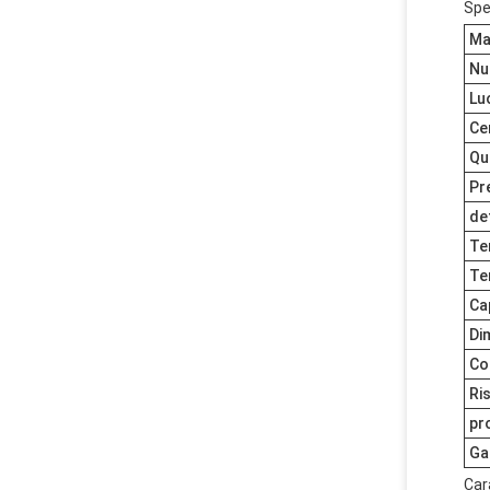
Spe
Ma
Nu
Lu
Ce
Qu
Pr
de
Te
Te
Ca
Di
Co
Ri
pr
Ga
Cara