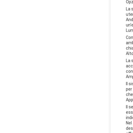
Opz
La 
ute
And
un'
Lum
Con
amb
chi
Alt
La 
acc
con
Am
Il 
per
che 
Appl
Il 
ess
ind
Nel
des