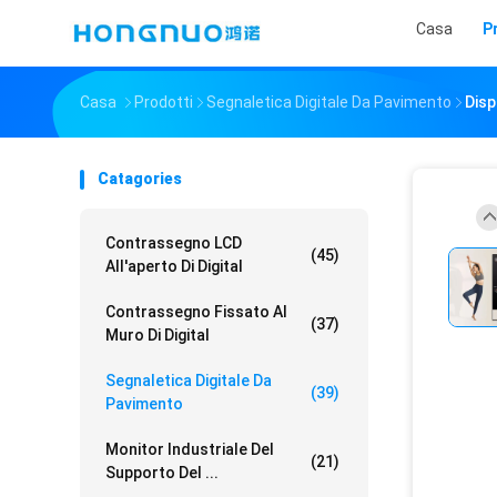
Casa
P
Casa
Prodotti
Segnaletica Digitale Da Pavimento
Disp
Catagories
Contrassegno LCD
(45)
All'aperto Di Digital
Contrassegno Fissato Al
(37)
Muro Di Digital
Segnaletica Digitale Da
(39)
Pavimento
Monitor Industriale Del
(21)
Supporto Del ...