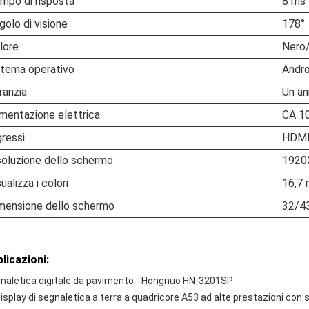
mpo di risposta
8 ms
golo di visione
178°
lore
Nero
stema operativo
Andro
ranzia
Un a
imentazione elettrica
CA 10
gressi
HDMI
soluzione dello schermo
1920
ualizza i colori
16,7 m
mensione dello schermo
32/43
licazioni:
naletica digitale da pavimento - Hongnuo HN-3201SP