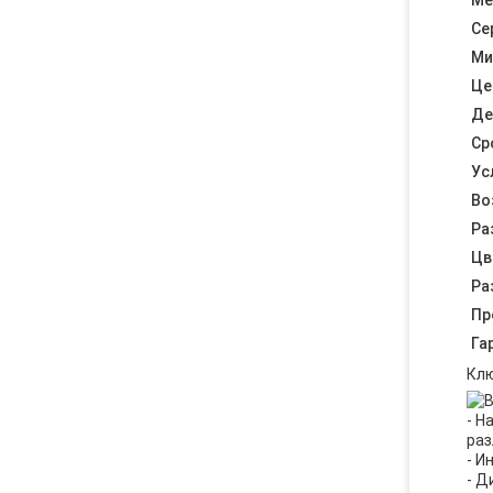
Ме
Се
Ми
Це
Де
Ср
Ус
Во
Ра
Цв
Ра
Пр
Га
Клю
- Н
раз
- И
- Д