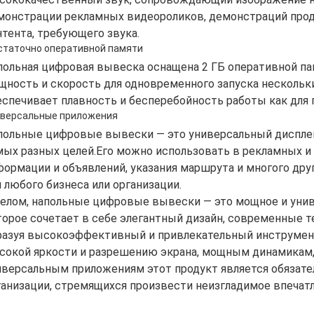
монстрации рекламных видеороликов, демонстраций прод
нтента, требующего звука.
таточно оперативной памяти
польная цифровая вывеска оснащена 2 ГБ оперативной па
щность и скорость для одновременного запуска нескольк
еспечивает плавность и бесперебойность работы как для п
версальные приложения
польные цифровые вывески — это универсальный дисплей
мых разных целей.Его можно использовать в рекламных и
формации и объявлений, указания маршрута и многого дру
я любого бизнеса или организации.
целом, напольные цифровые вывески — это мощное и унив
торое сочетает в себе элегантный дизайн, современные т
разуя высокоэффективный и привлекательный инструмент
сокой яркости и разрешению экрана, мощным динамикам,
иверсальным приложениям этот продукт является обязате
ганизации, стремящихся произвести неизгладимое впечат