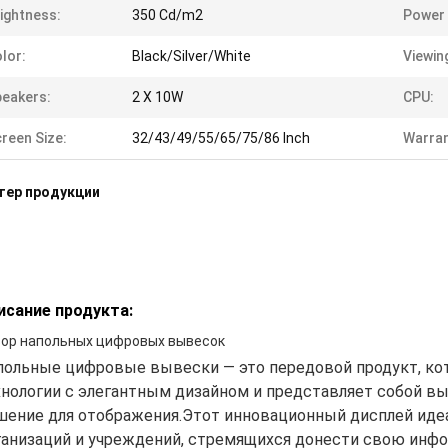
ightness:
350 Cd/m2
Power 
lor:
Black/Silver/White
Viewin
eakers:
2 X 10W
CPU:
reen Size:
32/43/49/55/65/75/86 Inch
Warran
тер продукции
исание продукта:
ор напольных цифровых вывесок
польные цифровые вывески — это передовой продукт, ко
хнологии с элегантным дизайном и представляет собой 
шение для отображения.Этот инновационный дисплей идеа
ганизаций и учреждений, стремящихся донести свою инф