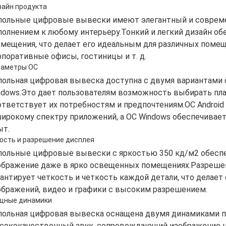
айн продукта
польные цифровые вывески имеют элегантный и современ
полнением к любому интерьеру.Тонкий и легкий дизайн об
змещения, что делает его идеальным для различных помещ
рпоративные офисы, гостиницы и т. д.
раметры ОС
польная цифровая вывеска доступна с двумя вариантами о
ndows.Это дает пользователям возможность выбирать пла
ответствует их потребностям и предпочтениям.ОС Android
широкому спектру приложений, а ОС Windows обеспечив
ыт.
ость и разрешение дисплея
польные цифровые вывески с яркостью 350 кд/м2 обесп
ображение даже в ярко освещенных помещениях.Разрешен
рантирует четкость и четкость каждой детали, что делае
ображений, видео и графики с высоким разрешением.
щные динамики
польная цифровая вывеска оснащена двумя динамиками п
сококачественный звук, сопровождающий изображение на