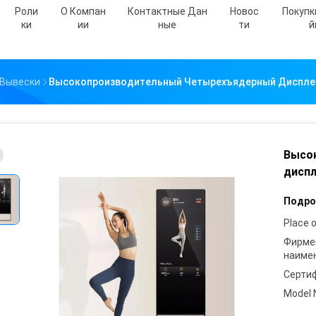
Роли
О Компан
Контактные Дан
Новос
Покупк
Ки
Ии
Ные
Ти
Й
 Вывески
Высокопроизводительный Четырехъядерный Дисплей
Высо
диспл
Подро
Place o
Фирме
наиме
Серти
Model 