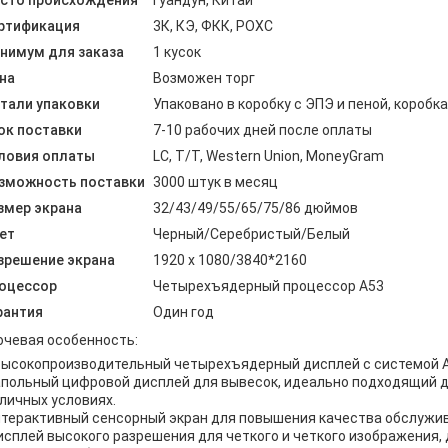
сто происхождения
Гуандун, Китай
ртификация
3К, КЭ, ФКК, РОХС
нимум для заказа
1 кусок
на
Возможен торг
тали упаковки
Упаковано в коробку с ЭПЭ и пеной, коробк
ок поставки
7-10 рабочих дней после оплаты
ловия оплаты
LC, T/T, Western Union, MoneyGram
зможность поставки
3000 штук в месяц
змер экрана
32/43/49/55/65/75/86 дюймов
ет
Черный/Серебристый/Белый
зрешение экрана
1920 х 1080/3840*2160
оцессор
Четырехъядерный процессор A53
рантия
Один год
чевая особенность:
апольный цифровой дисплей для вывесок, идеально подходящий 
личных условиях.
нтерактивный сенсорный экран для повышения качества обслужив
исплей высокого разрешения для четкого и четкого изображения,