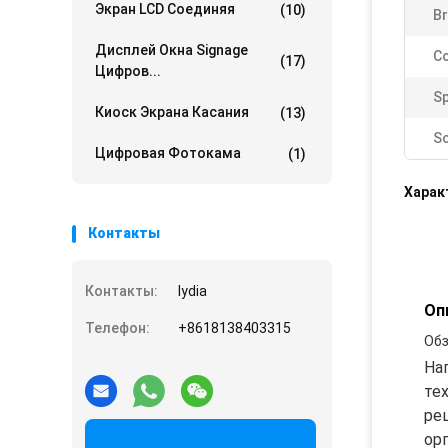
Экран LCD Соединяя
(10)
Br
Дисплей Окна Signage
Co
(17)
Цифров...
Sp
Киоск Экрана Касания
(13)
Sc
Цифровая Фотокама
(1)
Харак
Контакты
Контакты:
lydia
Оп
Телефон:
+8618138403315
Обз
На
те
ре
ор