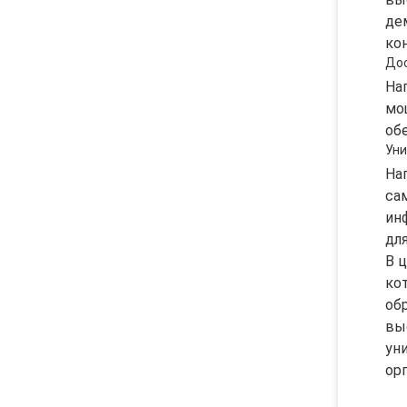
де
ко
Дос
На
мо
об
Уни
На
са
ин
дл
В 
ко
об
вы
ун
ор