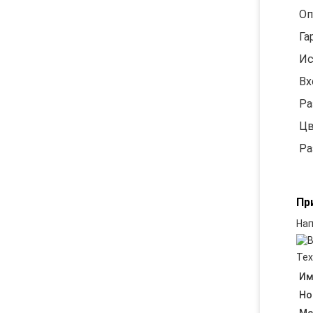
Оп
Га
Ис
Вх
Ра
Цв
Ра
Пр
Нап
Тех
Им
Но