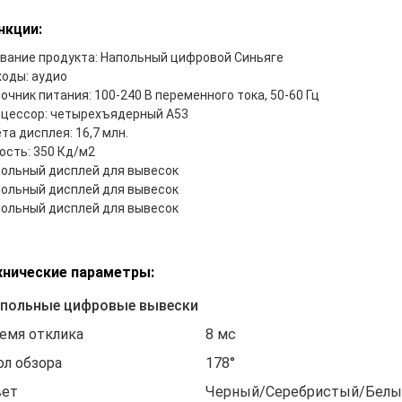
нкции:
вание продукта: Напольный цифровой Синьяге
оды: аудио
очник питания: 100-240 В переменного тока, 50-60 Гц
цессор: четырехъядерный A53
та дисплея: 16,7 млн.
ость: 350 Кд/м2
ольный дисплей для вывесок
ольный дисплей для вывесок
ольный дисплей для вывесок
хнические параметры:
польные цифровые вывески
емя отклика
8 мс
ол обзора
178°
ет
Черный/Серебристый/Белы