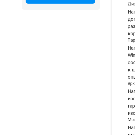
Диз
На
до
ра
ко
Па
На
Wi
со
к 
оп
Ярк
На
из
га
из
Мо
На
вы