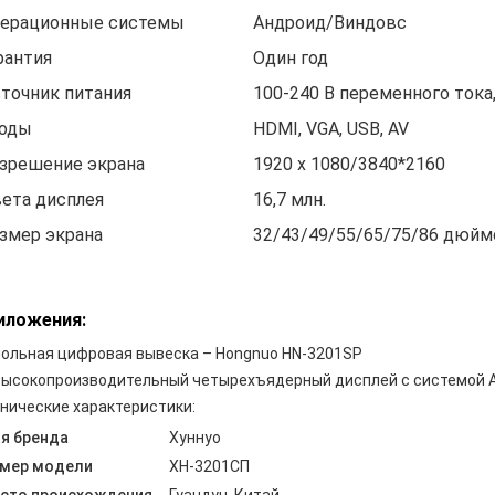
ерационные системы
Андроид/Виндовс
рантия
Один год
точник питания
100-240 В переменного тока,
оды
HDMI, VGA, USB, AV
зрешение экрана
1920 х 1080/3840*2160
ета дисплея
16,7 млн.
змер экрана
32/43/49/55/65/75/86 дюйм
иложения:
ольная цифровая вывеска – Hongnuo HN-3201SP
нические характеристики:
я бренда
Хуннуо
мер модели
ХН-3201СП