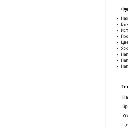
Фу
Наз
Вых
Ист
Про
Цве
Ярк
Нап
Нап
Нап
Те
На
Вр
Уг
Цв