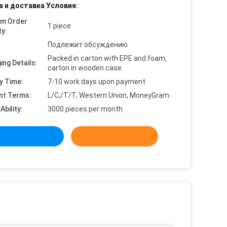
а и доставка Условия:
um Order
1 piece
ty:
Подлежит обсуждению
Packed in carton with EPE and foam,
ing Details:
carton in wooden case.
y Time:
7-10 work days upon payment
nt Terms:
L/C,/T/T, Western Union, MoneyGram
Ability:
3000 pieces per month