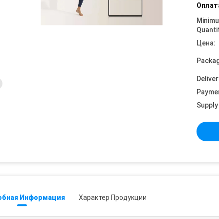
Оплат
Minim
Quanti
Цена:
Packag
Deliver
Payme
Supply 
обная Информация
Характер Продукции