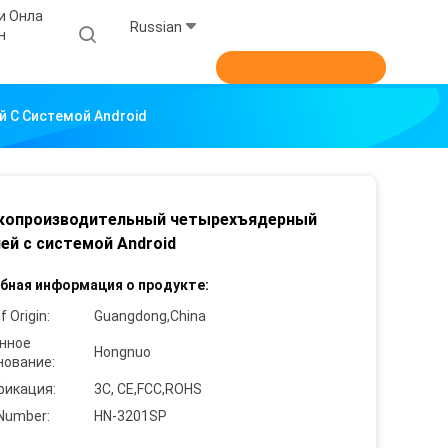
и Онла
Russian
н
 С Системой Android
копроизводительный четырехъядерный
ей с системой Android
бная информация о продукте:
f Origin:
Guangdong,China
нное
Hongnuo
нование:
фикация:
3C, CE,FCC,ROHS
Number:
HN-3201SP