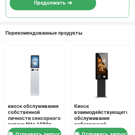
Продолжать
Порекомендованные продукты
Главная страница
киоск обслуживания
Киоск
собственной
взаимодействующего
Продукция
личности сенсорного
обслуживания
экрана Nits 1080p
собственной
450 15,6 дюйма для
личности
Ролики
Отправить запрос
Отправить запрос