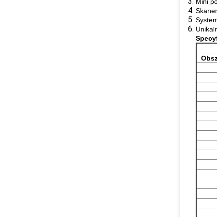
Mini p
Skane
System
Unikal
Specyf
Obsz