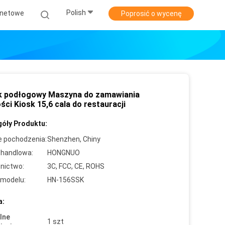
Polish
rnetowe
Poprosić o wycenę
k podłogowy Maszyna do zamawiania
ci Kiosk 15,6 cala do restauracji
óły Produktu:
e pochodzenia:
Shenzhen, Chiny
handlowa:
HONGNUO
nictwo:
3C, FCC, CE, ROHS
modelu:
HN-156SSK
a:
lne
1 szt