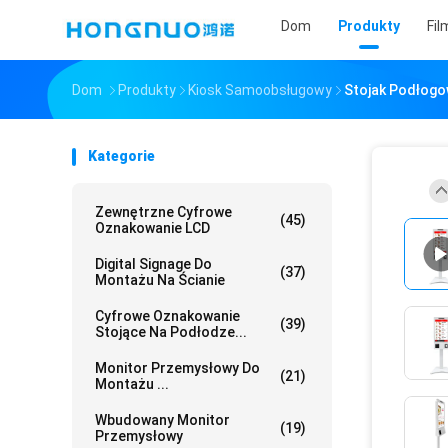
Dom
Produkty
Fil
Dom
Produkty
Kiosk Samoobsługowy
Stojak Podłogo
Kategorie
Zewnętrzne Cyfrowe
(45)
Oznakowanie LCD
Digital Signage Do
(37)
Montażu Na Ścianie
Cyfrowe Oznakowanie
(39)
Stojące Na Podłodze...
Monitor Przemysłowy Do
(21)
Montażu ...
Wbudowany Monitor
(19)
Przemysłowy