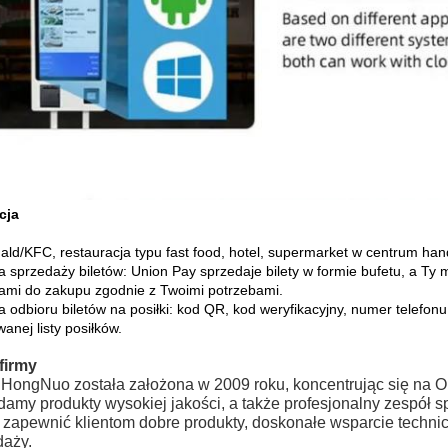
cja
ld/KFC, restauracja typu fast food, hotel, supermarket w centrum ha
a sprzedaży biletów: Union Pay sprzedaje bilety w formie bufetu, a Ty 
ami do zakupu zgodnie z Twoimi potrzebami.
a odbioru biletów na posiłki: kod QR, kod weryfikacyjny, numer telef
anej listy posiłków.
 firmy
 HongNuo została założona w 2009 roku, koncentrując się na 
amy produkty wysokiej jakości, a także profesjonalny zespół s
e zapewnić klientom dobre produkty, doskonałe wsparcie techni
daży.