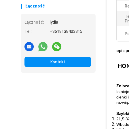
Łączność
Re
T
P
Łączność:
lydia
Tel:
+8618138403315
Po
opis p
Kontakt
HON
Znisz
Istnie
cienki
rozwią
Szybk
21,5,3
Wbudo