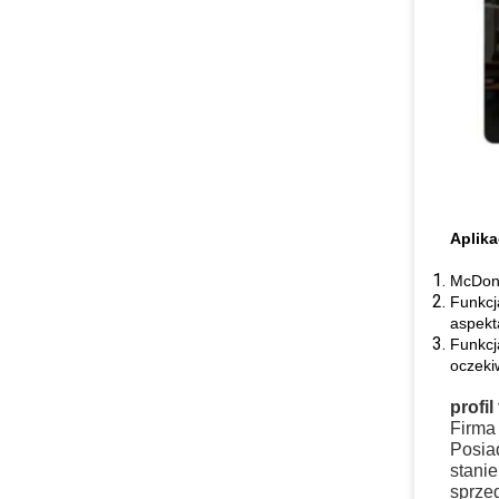
Aplika
McDona
Funkcj
aspekt
Funkcj
oczekiw
profil
Firma
Posiad
stani
sprze