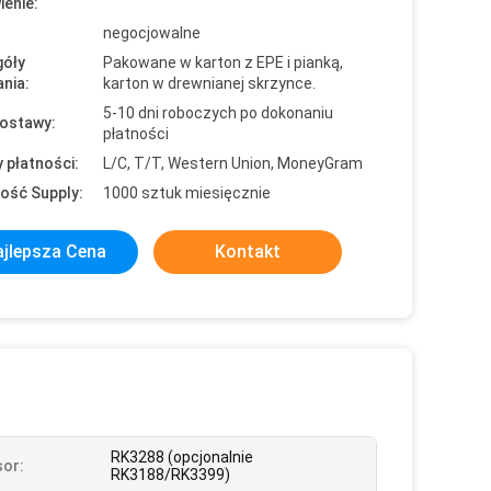
enie:
negocjowalne
óły
Pakowane w karton z EPE i pianką,
nia:
karton w drewnianej skrzynce.
5-10 dni roboczych po dokonaniu
ostawy:
płatności
 płatności:
L/C, T/T, Western Union, MoneyGram
ość Supply:
1000 sztuk miesięcznie
jlepsza Cena
Kontakt
RK3288 (opcjonalnie
or:
RK3188/RK3399)