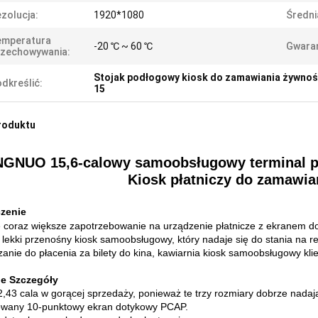
zolucja:
1920*1080
Średni
emperatura
-20 ℃ ~ 60 ℃
Gwaran
rzechowywania:
Stojak podłogowy kiosk do zamawiania żywnoś
dkreślić:
15
roduktu
GNUO 15,6-calowy samoobsługowy terminal p
Kiosk płatniczy do zamawia
czenie
je coraz większe zapotrzebowanie na urządzenie płatnicze z ekranem 
 i lekki przenośny kiosk samoobsługowy, który nadaje się do stania na 
zanie do płacenia za bilety do kina, kawiarnia kiosk samoobsługowy klie
ie Szczegóły
2,43 cala w gorącej sprzedaży, ponieważ te trzy rozmiary dobrze nadają
wany 10-punktowy ekran dotykowy PCAP.