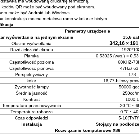
odstawka ma wbudowaną drukarkę termiczną.
r kodów QR może być wbudowany pod ekranem.
em może być Android lub Windows.
na konstrukcja mocna metalowa rama w kolorze białym.
ikacja
Parametry urządzenia
ar wyświetlania na jednym ekranie
15,6 ca
342,16 × 19
Obszar wyświetlania
Rozdzielczość ekranu
1920*10
Plamka
0,53025 (wys.) × 0,5
Częstotliwość pozioma
60KHZ-73
Częstotliwość pionowa
47HZ/ 6
Perspektywiczny
178
kolor
16,77-bitowy praw
Żywotność lampy
50000 god
Średnia jasność
250cd/
Kontrast
1000:1
Temperatura przechowywania
-20 ℃ ~ 
Temperatura robocza
0 ℃ ~ 4
Czas odpowiedzi
5-10(Tr/T
Instalacja
Stojący na podłodz
Rozwiązanie komputerowe X86