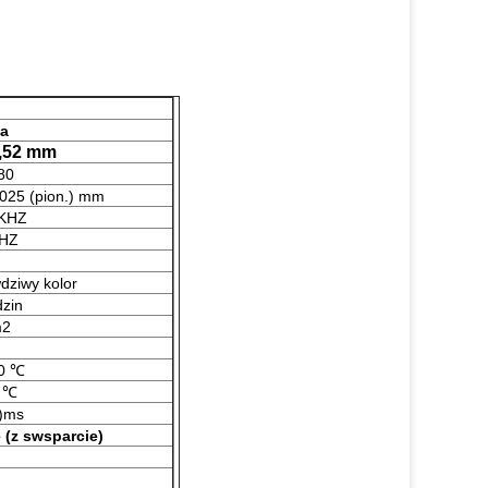
la
1,52 mm
80
3025 (pion.) mm
KHZ
3HZ
dziwy kolor
zin
m2
60 ℃
0 ℃
f)ms
e
(z s
wsparcie
)