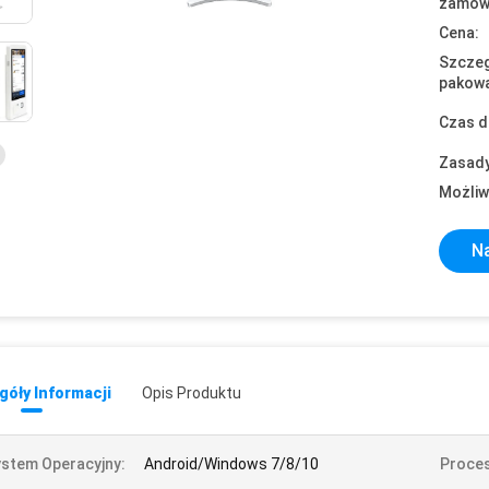
zamówi
Cena:
Szczeg
pakowa
Czas d
Zasady
Możliw
Na
óły Informacji
Opis Produktu
stem Operacyjny:
Android/Windows 7/8/10
Proces