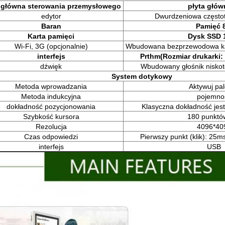
a główna sterowania przemysłowego
płyta głów
edytor
Dwurdzeniowa częstot
Baran
Pamięć 
Karta pamięci
Dysk SSD 
Wi-Fi, 3G (opcjonalnie)
Wbudowana bezprzewodowa ka
interfejs
P
rt
hm
(Rozmiar drukarki:
dźwięk
Wbudowany głośnik nisko
System dotykowy
Metoda wprowadzania
Aktywuj pa
Metoda indukcyjna
pojemno
dokładność pozycjonowania
Klasyczna dokładność jes
Szybkość kursora
180 punktó
Rezolucja
4096*40
Czas odpowiedzi
Pierwszy punkt (klik): 25ms
interfejs
USB