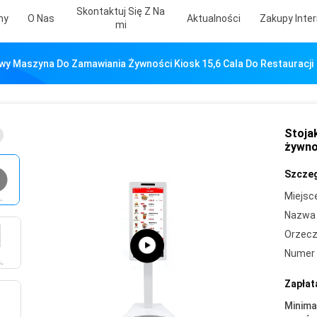
Skontaktuj Się Z Na
my
O Nas
Aktualności
Zakupy Inte
Mi
wy Maszyna Do Zamawiania Żywności Kiosk 15,6 Cala Do Restauracji
Stoja
żywnoś
Szczeg
Miejsc
Nazwa 
Orzecz
Numer 
Zapłat
Minima