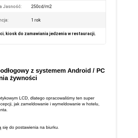
a Jasność:
250cd/m2
cja:
1 rok
ci
,
kiosk do zamawiania jedzenia w restauracji
,
odłogowy z systemem Android / PC
nia żywności
dotykowym LCD, dlatego opracowaliśmy ten super
recepcji, jak zameldowanie i wymeldowanie w hotelu,
nta.
 się do postawienia na biurku.