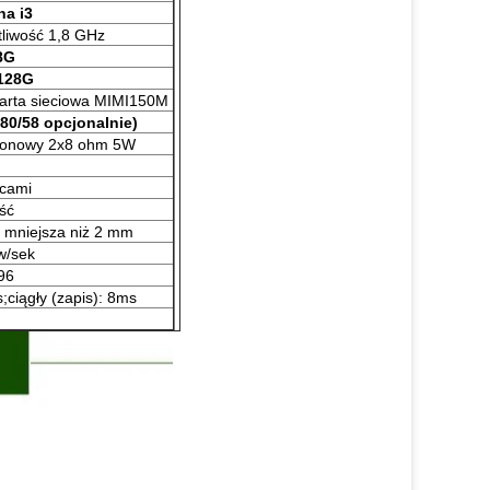
na i3
liwość 1,8 GHz
8G
128G
rta sieciowa MIMI150M
 80/58 opcjonalnie)
tonowy 2x8 ohm 5W
lcami
ść
t mniejsza niż 2 mm
w/sek
96
;ciągły (zapis): 8ms