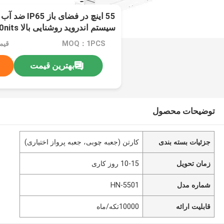
55 اینچ در فضای
سیستم اندروید روشنایی بالا 2500nits
MOQ：1PCS
قیمت：e
بهترین قیمت
توضیحات محصول
جزئیات بسته بندی
کارتن (جعبه چوبی، جعبه پرواز اختیاری)
زمان تحویل
10-15 روز کاری
شماره مدل
HN-5501
قابلیت ارائه
10000تکه/ماه