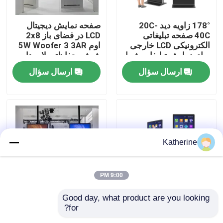
178° زاویه دید -20C
صفحه نمایش دیجیتال
دربارهی ما
40C صفحه تبلیغاتی
LCD در فضای باز 2x8
الکترونیکی LCD خارجی
اوم 5W Woofer 3 3AR
برای نمایش تبلیغات شما
شیشه حفاظتی لایه دار
کارخانه تور
رطوبت کاری 20٪ - 80٪
ارسال سؤال
ارسال سؤال
RH برای شما
کنترل کیفیت
تماس با ما
Katherine
اخبار
9:00 PM
درخواست نقل قول
Good day, what product are you looking 
رطوبت ذخیره سازی
رطوبت ذخیره سازی 10-
for?
10٪ -75٪ RH و صفحه
75%RH آگهی دیجیتال
Shopping Online
نمایش صفحه نمایش
LCD در خارج از خانه