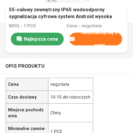
55-calowy zewnętrzny IP65 wodoodporny
sygnalizacja cyfrowa system Android wysoka
jasność 2500nits
MOQ：1 PCS
Cena：negotiate
Skontaktuj się z
Najlepsza cena
nami
OPIS PRODUKTU
Cena
negotiate
Czas dostawy
10-15 dni roboczych
Miejsce pochodz
Chiny
enia
Minimalne zamów
1 PCS