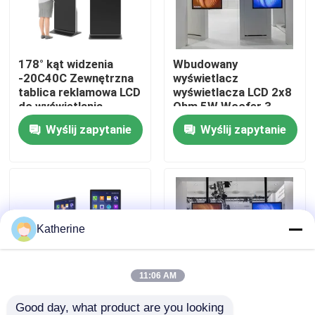
O nas
178° kąt widzenia
Wbudowany
-20C40C Zewnętrzna
wyświetlacz
Wycieczka po fabryce
tablica reklamowa LCD
wyświetlacza LCD 2x8
do wyświetlania
Ohm 5W Woofer 3
reklam
3AR Szkło
Wyślij zapytanie
Wyślij zapytanie
Kontrola jakości
bezpieczeństwa
laminowane
wilgotność robocza
Skontaktuj się z nami
20%-80% RH dla
Twoich
Aktualności
Katherine
Poprosić o wycenę
11:06 AM
Shopping Online
Good day, what product are you looking 
10%-75% wilgotności
10%-75%RH