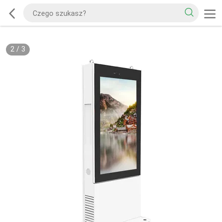
2
/
3