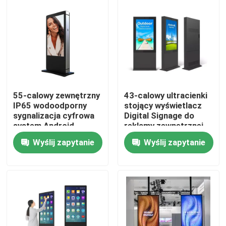
55-calowy zewnętrzny
43-calowy ultracienki
IP65 wodoodporny
stojący wyświetlacz
sygnalizacja cyfrowa
Digital Signage do
system Android
reklamy zewnętrznej
wysoka jasność
Wyślij zapytanie
Wyślij zapytanie
2500nits
Dom
Produkty
Filmy