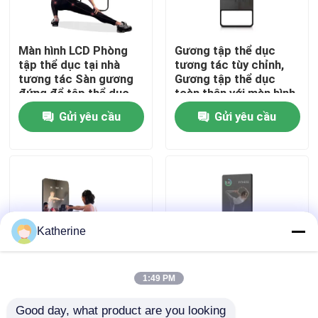
Về chúng tôi
Màn hình LCD Phòng
Gương tập thể dục
tập thể dục tại nhà
tương tác tùy chỉnh,
tương tác Sàn gương
Gương tập thể dục
Tham quan nhà máy
đứng để tập thể dục
toàn thân với màn hình
thể thao ODM
LCD
Gửi yêu cầu
Gửi yêu cầu
Kiểm soát chất lượng
Liên hệ chúng tôi
Tin tức
Katherine
Yêu cầu báo giá
1:49 PM
Gương thể dục thông
Gương thể dục thông
Shopping Online
Good day, what product are you looking 
minh treo tường 49
minh tương tác 21,5