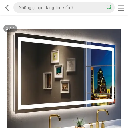
2
/
4