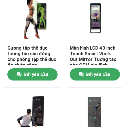
Gương tập thể dục
Màn hình LCD 43 inch
tương tác sàn đứng
Touch Smart Work
cho phòng tập thể dục
Out Mirror Tương tác
đa chức năng
cho OEM gia đình
Gửi yêu cầu
Gửi yêu cầu
Nhà
Sản phẩm
Video