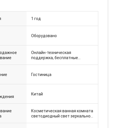
я
1 год
Оборудовано
родажное
Онлайн-техническая
вание
поддержка, бесплатные
запасные части, возврат и
замена
ение
Гостиница
Китай
ждения
вание
Косметическая ванная комната
а
светодиодный свет зеркальное
телевизор