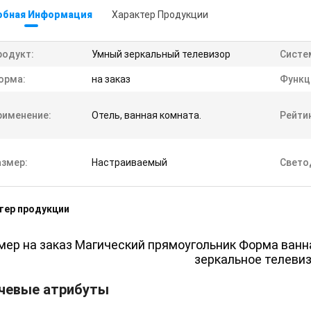
обная Информация
Характер Продукции
родукт:
Умный зеркальный телевизор
Систе
орма:
на заказ
Функц
рименение:
Отель, ванная комната.
Рейтин
азмер:
Настраиваемый
Свето
тер продукции
мер на заказ Магический прямоугольник Форма ван
зеркальное телеви
чевые атрибуты