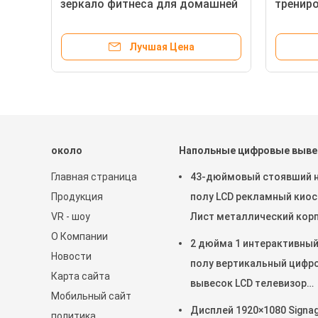
я
зеркало фитнеса для домашней
трениро
ла
тренировки танца йоги
взаимо
касания
Лучшая Цена
около
Напольные цифровые выве
Главная страница
43-дюймовый стоявший 
Продукция
полу LCD рекламный киос
VR - шоу
Лист металлический кор
О Компании
сенсорный экран тотем
2 дюйма 1 интерактивный
Новости
полу вертикальный цифр
Карта сайта
вывесок LCD телевизор
Мобильный сайт
сенсорный экран Тотем 
Дисплей 1920×1080 Signa
политика