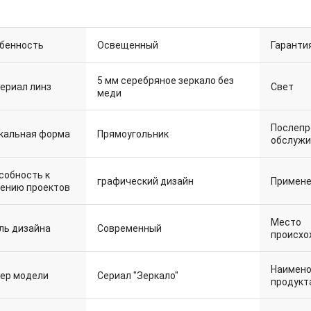
бенность
Освещенный
Гаранти
5 мм серебряное зеркало без
Свет
ериал линз
меди
Послеп
кальная форма
Прямоугольник
обслужи
собность к
Примен
графический дизайн
ению проектов
Место
ль дизайна
Современный
происхо
Наимено
ер модели
Сериал "Зеркало"
продукт