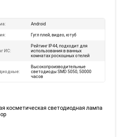
ма:
Android
ия:
Гугл плей, видео, ютуб
Рейтинг IP44, подходит для
г ИС:
использования в ванных
комнатах роскошных отелей
Высокопроизводительные
диодные:
светодиоды SMD 5050, 50000
часов
ная косметическая светодиодная лампа
зор