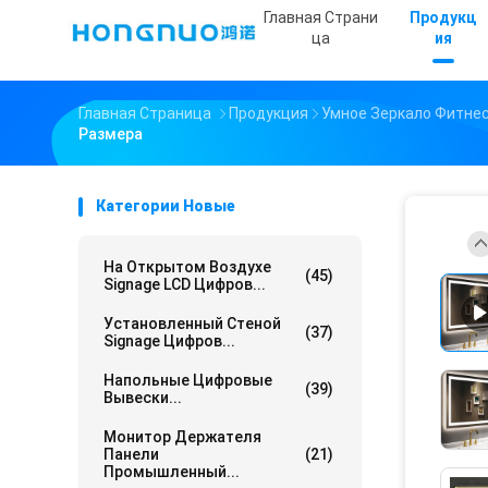
Главная Страни
Продукц
Ца
Ия
Главная Страница
Продукция
Умное Зеркало Фитне
Размера
Категории Новые
На Открытом Воздухе
(45)
Signage LCD Цифров...
Установленный Стеной
(37)
Signage Цифров...
Напольные Цифровые
(39)
Вывески...
Монитор Держателя
Панели
(21)
Промышленный...