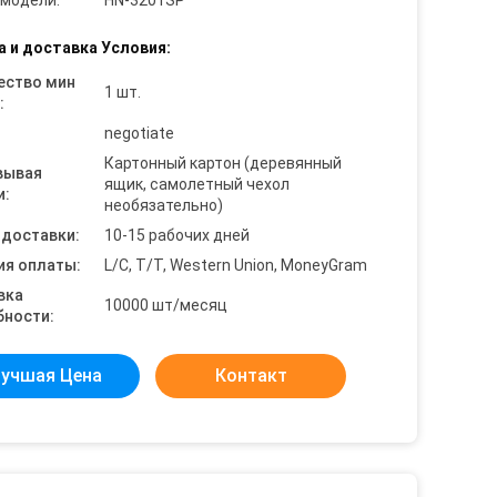
 модели:
HN-3201SP
а и доставка Условия:
ество мин
1 шт.
:
negotiate
Картонный картон (деревянный
вывая
ящик, самолетный чехол
и:
необязательно)
 доставки:
10-15 рабочих дней
ия оплаты:
L/C, T/T, Western Union, MoneyGram
вка
10000 шт/месяц
бности:
учшая Цена
Контакт