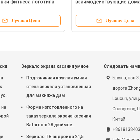
вки фитнеса логотипа
взаимодействующие дома
действующее с экраном
умное зеркало фитнеса с
 андроида Wifi
экраном LCD
Лучшая Цена
Лучшая Цена
ски
Зеркало экрана касания умное
Следовать нам
на
Подгонянная круглая умная
Блок a, пол 3, 
к
стена зеркала установленная
дорога Zhong
пус
для макияжа дам
Loucun, улиц
 на
Форма изготовленного на
Guangming, 
овой
заказ зеркала экрана касания
Китай
Bathroom 28 дюймов
+861813840
СМИ
прямоугольная
ge
Зеркало ТВ андроида 21,5
lydia@hongn