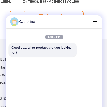
шние,
фитнеса, взаимодействующее
зеркало разминки для
операционной системы
Лучшая Цена
андроида
Katherine
12:52 PM
Good day, what product are you looking 
и
Написать нам
for?
Builing f, NO.6,
tai, община
а Xinhu, район
Шэньчжэнь,
Отправить
3315
uoscreen.com