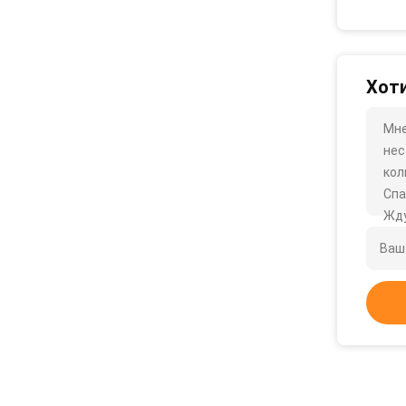
Хоти
Мне
нес
кол
Спа
Жду