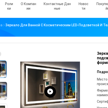
Роли
О Компан
Контактные Дан
Новос
Покупк
Ки
Ии
Ные
Ти
Й
са
Зеркало Для Ванной С Косметическим LED-Подсветкой И Т
Зерка
подсв
формы
Подро
Место
проис
Фирме
наиме
Серти