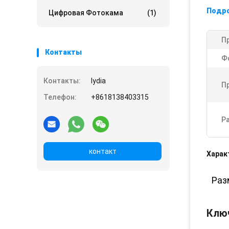
Подр
Цифровая Фотокама
(1)
П
Контакты
Ф
Контакты:
lydia
П
Телефон:
+8618138403315
Р
контакт
Харак
Раз
Клю