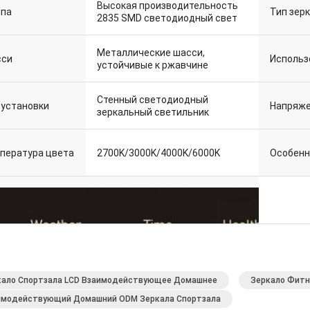
Высокая производительность
па
Тип зер
2835 SMD светодиодный свет
Металлические шасси,
си
Использ
устойчивые к ржавчине
Стенный светодиодный
Напряж
 установки
зеркальный светильник
пература цвета
2700K/3000K/4000K/6000K
Особенн
кало Спортзала LCD Взаимодействующее Домашнее
Зеркало Фитн
имодействующий Домашний ODM Зеркала Спортзала