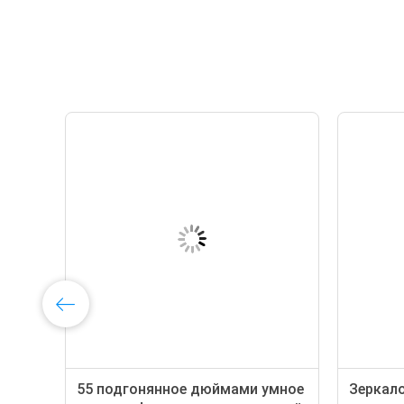
I
55 подгонянное дюймами умное
Зеркало