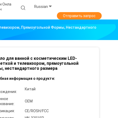
и Онла
Russian
н
Отправить запрос
елевизором, Прямоугольной Формы, Нестандартного
ло для ванной с косметическим LED-
еткой и телевизором, прямоугольной
, нестандартного размера
бная информация о продукте:
Китай
хождения:
нное
OEM
нование:
фикация:
CE/ROSH/FCC