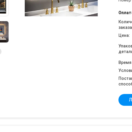
Номер
Оплат
Колич
заказа
Цена:
Упако
детал
Время
Услов
Поста
спосо
Л