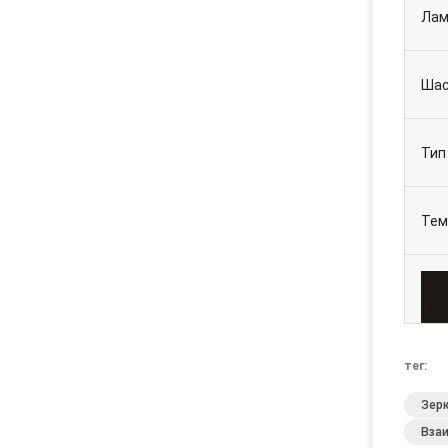
Лам
Шас
Тип
Тем
тег:
Зер
Вза