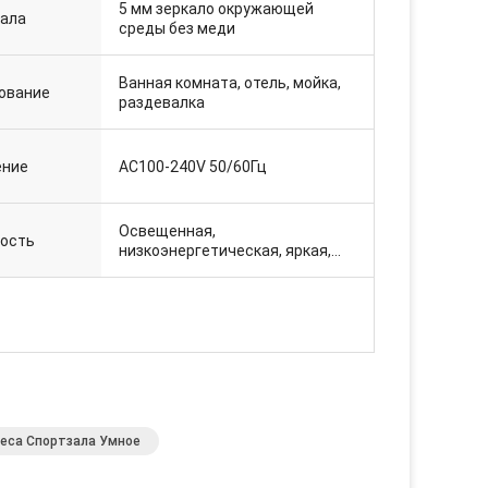
5 мм зеркало окружающей
кала
среды без меди
Ванная комната, отель, мойка,
ование
раздевалка
ение
AC100-240V 50/60Гц
Освещенная,
ость
низкоэнергетическая, яркая,
нагретая подушка для
рассеивания тумана.
еса Спортзала Умное