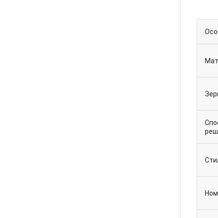
Осо
Мат
Зер
Спо
реш
Сти
Ном