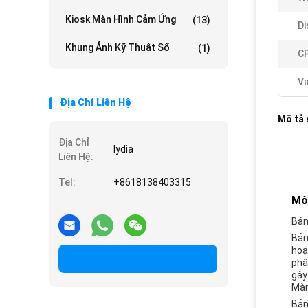
Kiosk Màn Hình Cảm Ứng
(13)
Di
Khung Ảnh Kỹ Thuật Số
(1)
C
Vi
Địa Chỉ Liên Hệ
Mô tả
Địa Chỉ
lydia
Liên Hệ:
Tel:
+8618138403315
Mô
Bản
Bản
hoạ
phâ
gây
Màn
Bản