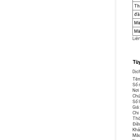
Th
đầ
Mà
Mà
Liê
Tùy
Dịc
Tên
Số 
Nơi
Chứ
Số 
Giá
Chi
Thờ
Điề
Khả
Màu