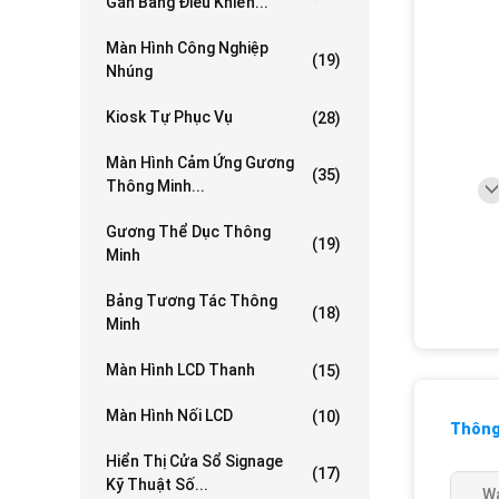
Gắn Bảng Điều Khiển...
Màn Hình Công Nghiệp
(19)
Nhúng
Kiosk Tự Phục Vụ
(28)
Màn Hình Cảm Ứng Gương
(35)
Thông Minh...
Gương Thể Dục Thông
(19)
Minh
Bảng Tương Tác Thông
(18)
Minh
Màn Hình LCD Thanh
(15)
Màn Hình Nối LCD
(10)
Thông 
Hiển Thị Cửa Sổ Signage
(17)
Kỹ Thuật Số...
Wa