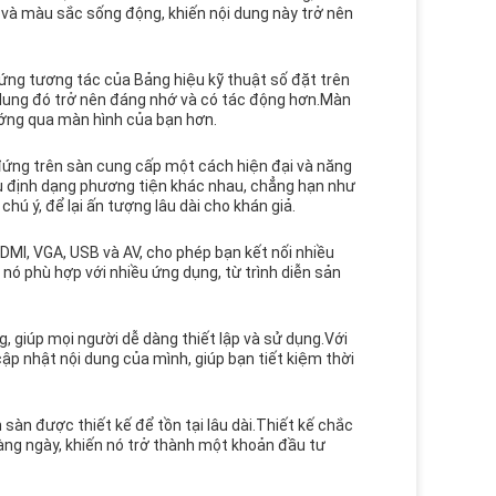
g và màu sắc sống động, khiến nội dung này trở nên
ng tương tác của Bảng hiệu kỹ thuật số đặt trên
i dung đó trở nên đáng nhớ và có tác động hơn.Màn
ướng qua màn hình của bạn hơn.
 đứng trên sàn cung cấp một cách hiện đại và năng
ều định dạng phương tiện khác nhau, chẳng hạn như
hú ý, để lại ấn tượng lâu dài cho khán giả.
DMI, VGA, USB và AV, cho phép bạn kết nối nhiều
 nó phù hợp với nhiều ứng dụng, từ trình diễn sản
g, giúp mọi người dễ dàng thiết lập và sử dụng.Với
cập nhật nội dung của mình, giúp bạn tiết kiệm thời
 sàn được thiết kế để tồn tại lâu dài.Thiết kế chắc
àng ngày, khiến nó trở thành một khoản đầu tư