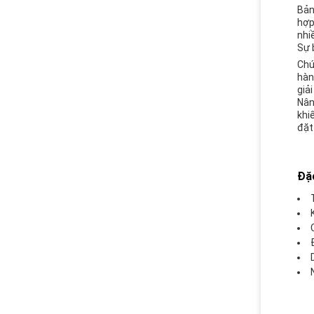
Bản
hợp
nhi
Sự 
Chú
hàn
giải
Nân
khi
đặt
Đặ