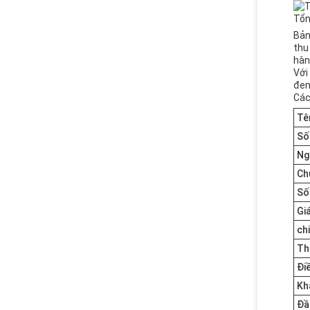
Tổn
Bản
thu
hàn
Với
đen
Các
Tê
Số
Ng
Ch
Số
Gi
chi
Th
Đi
Kh
Đầ