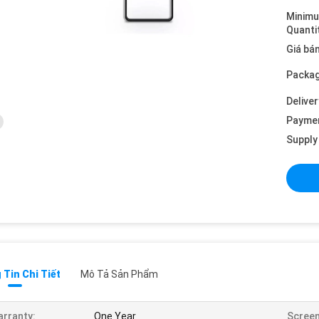
Minim
Quanti
Giá bán
Packag
Deliver
Payme
Supply 
Tin Chi Tiết
Mô Tả Sản Phẩm
rranty:
One Year
Screen