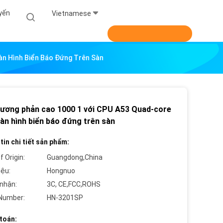
yến
Vietnamese
àn Hình Biển Báo Đứng Trên Sàn
 tương phản cao 1000 1 với CPU A53 Quad-core
àn hình biển báo đứng trên sàn
tin chi tiết sản phẩm:
f Origin:
Guangdong,China
iệu:
Hongnuo
nhận:
3C, CE,FCC,ROHS
Number:
HN-3201SP
toán: