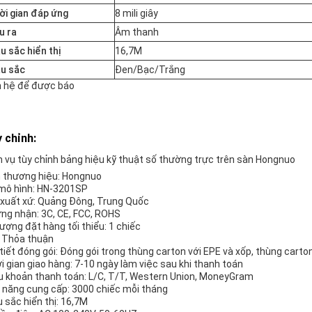
ời gian đáp ứng
8 mili giây
u ra
Âm thanh
u sắc hiển thị
16,7M
u sắc
Đen/Bạc/Trắng
n hệ để được báo
 chỉnh:
h vụ tùy chỉnh bảng hiệu kỹ thuật số thường trực trên sàn Hongnuo
 thương hiệu: Hongnuo
mô hình: HN-3201SP
 xuất xứ: Quảng Đông, Trung Quốc
ng nhận: 3C, CE, FCC, ROHS
lượng đặt hàng tối thiểu: 1 chiếc
: Thỏa thuận
 tiết đóng gói: Đóng gói trong thùng carton với EPE và xốp, thùng carto
i gian giao hàng: 7-10 ngày làm việc sau khi thanh toán
u khoản thanh toán: L/C, T/T, Western Union, MoneyGram
 năng cung cấp: 3000 chiếc mỗi tháng
 sắc hiển thị: 16,7M