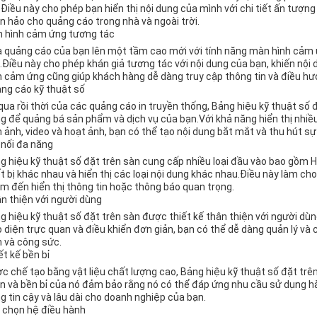
.Điều này cho phép bạn hiển thị nội dung của mình với chi tiết ấn tượn
n hảo cho quảng cáo trong nhà và ngoài trời.
 hình cảm ứng tương tác
 quảng cáo của bạn lên một tầm cao mới với tính năng màn hình cảm ứ
.Điều này cho phép khán giả tương tác với nội dung của bạn, khiến nộ
h cảm ứng cũng giúp khách hàng dễ dàng truy cập thông tin và điều h
ng cáo kỹ thuật số
qua rồi thời của các quảng cáo in truyền thống, Bảng hiệu kỹ thuật số
g để quảng bá sản phẩm và dịch vụ của bạn.Với khả năng hiển thị nhi
h ảnh, video và hoạt ảnh, bạn có thể tạo nội dung bắt mắt và thu hút sự c
 nối đa năng
g hiệu kỹ thuật số đặt trên sàn cung cấp nhiều loại đầu vào bao gồm H
ết bị khác nhau và hiển thị các loại nội dung khác nhau.Điều này làm cho
m đến hiển thị thông tin hoặc thông báo quan trọng.
n thiện với người dùng
g hiệu kỹ thuật số đặt trên sàn được thiết kế thân thiện với người dùn
o diện trực quan và điều khiển đơn giản, bạn có thể dễ dàng quản lý và 
n và công sức.
ết kế bền bỉ
c chế tạo bằng vật liệu chất lượng cao, Bảng hiệu kỹ thuật số đặt trên
n và bền bỉ của nó đảm bảo rằng nó có thể đáp ứng nhu cầu sử dụng h
g tin cậy và lâu dài cho doanh nghiệp của bạn.
 chọn hệ điều hành