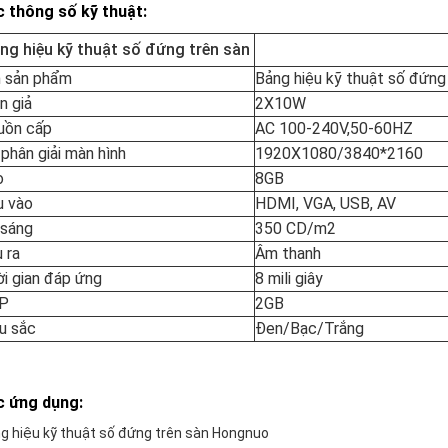
 thông số kỹ thuật:
ng hiệu kỹ thuật số đứng trên sàn
n sản phẩm
Bảng hiệu kỹ thuật số đứng
n giả
2X10W
uồn cấp
AC 100-240V,50-60HZ
phân giải màn hình
1920X1080/3840*2160
o
8GB
u vào
HDMI, VGA, USB, AV
 sáng
350 CD/m2
 ra
Âm thanh
i gian đáp ứng
8 mili giây
P
2GB
u sắc
Đen/Bạc/Trắng
c ứng dụng:
g hiệu kỹ thuật số đứng trên sàn Hongnuo