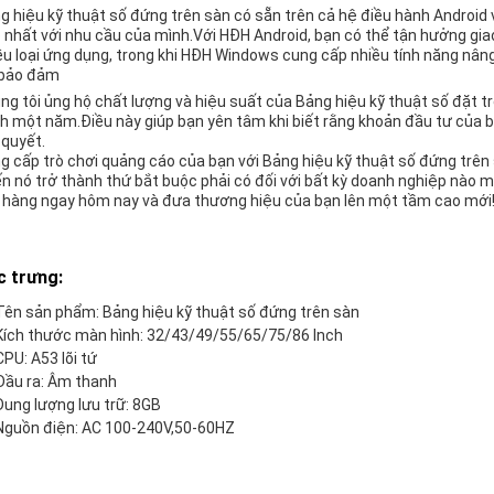
g hiệu kỹ thuật số đứng trên sàn có sẵn trên cả hệ điều hành Androi
 nhất với nhu cầu của mình.Với HĐH Android, bạn có thể tận hưởng giao
ều loại ứng dụng, trong khi HĐH Windows cung cấp nhiều tính năng nâng
bảo đảm
ng tôi ủng hộ chất lượng và hiệu suất của Bảng hiệu kỹ thuật số đặt trê
h một năm.Điều này giúp bạn yên tâm khi biết rằng khoản đầu tư của 
 quyết.
g cấp trò chơi quảng cáo của bạn với Bảng hiệu kỹ thuật số đứng trên
ến nó trở thành thứ bắt buộc phải có đối với bất kỳ doanh nghiệp nào m
 hàng ngay hôm nay và đưa thương hiệu của bạn lên một tầm cao mới
c trưng:
Tên sản phẩm: Bảng hiệu kỹ thuật số đứng trên sàn
Kích thước màn hình: 32/43/49/55/65/75/86 Inch
CPU: A53 lõi tứ
Đầu ra: Âm thanh
Dung lượng lưu trữ: 8GB
Nguồn điện: AC 100-240V,50-60HZ