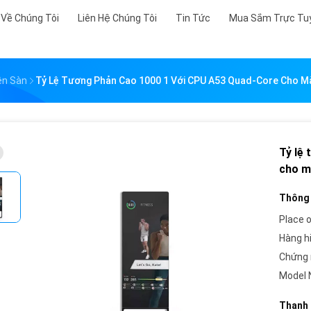
Về Chúng Tôi
Liên Hệ Chúng Tôi
Tin Tức
Mua Sắm Trực Tu
ên Sàn
Tỷ Lệ Tương Phản Cao 1000 1 Với CPU A53 Quad-Core Cho M
Tỷ lệ
cho m
Thông 
Place o
Hàng h
Chứng 
Model 
Thanh 