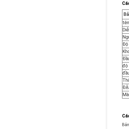
Các
Bả
tê
Diễ
Ng
Độ 
Kh
Đầ
độ
đầu
Thờ
ĐẬ
Mà
Cá
Bản