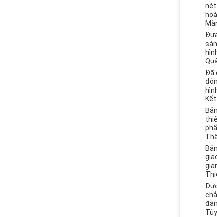
nét
hoà
Màn
Đưa
sàn
hìn
Quả
Đã 
độn
hìn
Kết
Bản
thi
phẩ
Thâ
Bản
gia
gia
Thi
Đượ
chắ
đán
Tùy