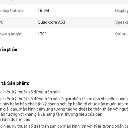
splay Colors:
16.7M
Displa
PU:
Quad-core A53
Speake
ewing Angle:
178°
Color:
 sản phẩm
 tả Sản phẩm:
g hiệu kỹ thuật số đứng trên sàn
g hiệu kỹ thuật số đứng trên sàn là giải pháp tối ưu cho nhu cầu quảng
t này hoàn hảo cho bất kỳ doanh nghiệp hoặc tổ chức nào muốn tạo r
n giải cao, màn hình cảm ứng tương tác và thiết kế thân thiện với ngư
 ấn tượng với khán giả và nâng tầm thương hiệu của bạn.
 hình độ nét cao
g hiệu kỹ thuật số đặt trên sàn có màn hình lớn với tỷ lệ tương phản c