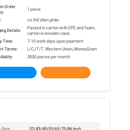
um Order
1 piece
ty:
:
có thể đàm phán
Packed in carton with EPE and foam,
ing Details:
carton in wooden case.
y Time:
7-10 work days upon payment
nt Terms:
L/C,/T/T, Western Union, MoneyGram
Ability:
3000 pieces per month
 Size:
32/43/49/55/65/75/86 Inch