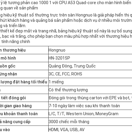
g quan về sản phẩm
g hiệu kỹ thuật số thường trực trên sàn Hongnuo là giải pháp hiển thị 
 hút khách hàng và quảng bá sản phẩm hoặc dịch vụ ở nhiều môi trườn
g và triển lãm.
 thiết kế đẹp mắt và trang nhã, bảng hiệu kỹ thuật số này là sự bổ su
, bạc và trắng, cho phép bạn chọn màu phù hợp nhất với thương hiệu 
 tính năng chính
n thương hiệu
Hongnuo
 mô hình
HN-3201SP
uồn gốc
Quảng Đông, Trung Quốc
ứng nhận
3C, CE, FCC, ROHS
 lượng đặt hàng tối thiểu
1 miếng
á
Có thể thương lượng
 tiết đóng gói
Đóng gói trong thùng carton với EPE và bọt, 
ời gian giao hàng
7-10 ngày làm việc sau khi thanh toán
ều khoản thanh toán
L/C, T/T, Western Union, MoneyGram
ả năng cung cấp
3000 chiếc mỗi tháng
u vào
HDMI, VGA, USB, AV