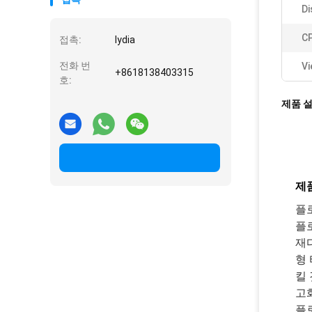
Di
C
접촉:
lydia
전화 번
Vi
+8618138403315
호:
제품 
제품
플
플
재
형
킬
고
플