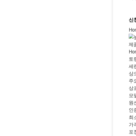
신청
Ho
제
Ho
토
세
상
주
상
모
원
인
최
가
포