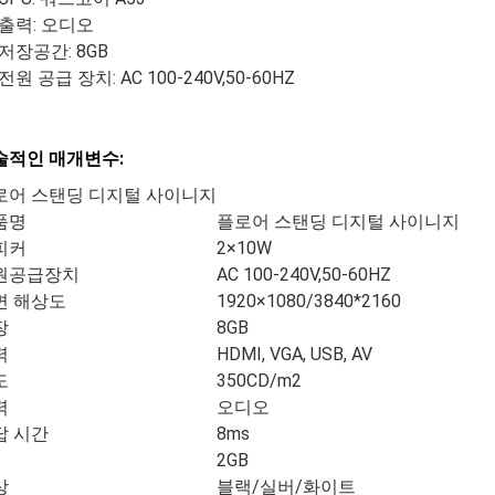
출력: 오디오
저장공간: 8GB
전원 공급 장치: AC 100-240V,50-60HZ
술적인 매개변수:
로어 스탠딩 디지털 사이니지
품명
플로어 스탠딩 디지털 사이니지
피커
2×10W
원공급장치
AC 100-240V,50-60HZ
면 해상도
1920×1080/3840*2160
장
8GB
력
HDMI, VGA, USB, AV
도
350CD/m2
력
오디오
답 시간
8ms
2GB
상
블랙/실버/화이트