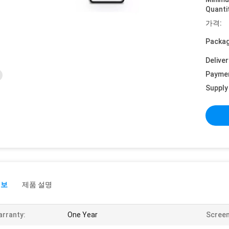
Quanti
가격:
Packag
Deliver
Payme
Supply 
정보
제품 설명
rranty:
One Year
Screen