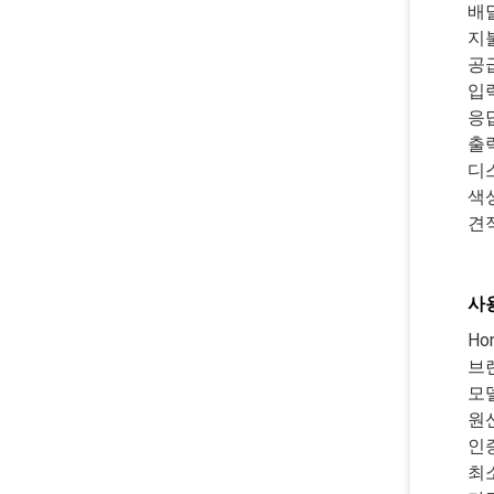
배
지
공
입
응
출
디
색
견
사
Ho
브
모델
원
인증
최소