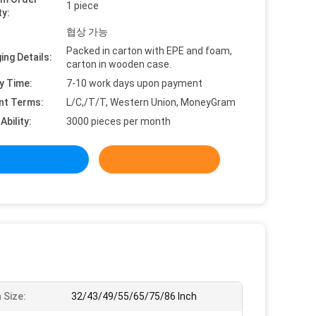
1 piece
ty:
협상 가능
Packed in carton with EPE and foam,
ing Details:
carton in wooden case.
y Time:
7-10 work days upon payment
nt Terms:
L/C,/T/T, Western Union, MoneyGram
Ability:
3000 pieces per month
 Size:
32/43/49/55/65/75/86 Inch