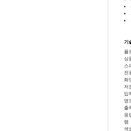
기
플
상
스
전
화
저
입
명
출
응
램
색