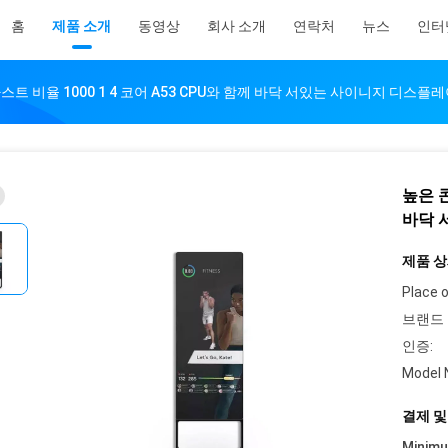
홈
제품 소개
동영상
회사 소개
연락처
뉴스
인터
트 비율 1000 1 4 코어 A53 CPU와 함께 바닥 서있는 사이니지 디스플
높은 콘
바닥 
제품 상
Place o
브랜드 
인증:
Model 
결제 및
Minim