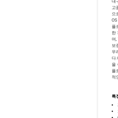
내
고
으
OS
플로
한
며,
보
우
다
을 
플
적
특징