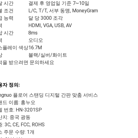
달 시간
결제 후 영업일 기준 7~10일
불 조건
L/C, T/T, 서부 동맹, MoneyGram
급 능력
달 당 3000 조각
력
HDMI, VGA, USB, AV
답 시간
8ms
력
오디오
스플레이 색상
16.7M
상
블랙/실버/화이트
적을 받으려면 문의하세요
용자 정의:
ngnuo 플로어 스탠딩 디지털 간판 맞춤 서비스
랜드 이름: 홍누오
 번호: HN-3201SP
산지: 중국 광동
: 3C, CE, FCC, ROHS
 주문 수량: 1개