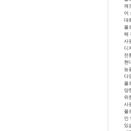
깨
어
대
플
해
사
디
전
현
능
다
플로
양
위
사
플
인
있