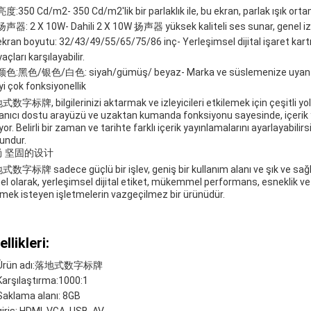
亮度:350 Cd/m2
- 350 Cd/m2'lik bir parlaklık ile, bu ekran, parlak ışık orta
扬声器: 2 X 10W
- Dahili 2 X 10W 扬声器 yüksek kaliteli ses sunar, genel iz
ekran boyutu: 32/43/49/55/65/75/86 inç
- Yerleşimsel dijital işaret kart
yaçları karşılayabilir.
颜色:黑色/银色/白色: siyah/gümüş/ beyaz
- Marka ve süslemenize uyan 
yi çok fonksiyonellik
数字标牌, bilgilerinizi aktarmak ve izleyicileri etkilemek için çeşitli yollar
lanıcı dostu arayüzü ve uzaktan kumanda fonksiyonu sayesinde, içerik 
yor. Belirli bir zaman ve tarihte farklı içerik yayınlamalarını ayarlayabil
undur.
尚 坚固的设计
数字标牌 sadece güçlü bir işlev, geniş bir kullanım alanı ve şık ve sağ
el olarak, yerleşimsel dijital etiket, mükemmel performans, esneklik ve 
mek isteyen işletmelerin vazgeçilmez bir ürünüdür.
llikleri:
Ürün adı:落地式数字标牌
Karşılaştırma:1000:1
Saklama alanı: 8GB