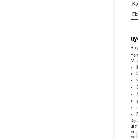
Ko
Ek
uy
Hoş
Yen
Mod
Dij
üre
En 
edil