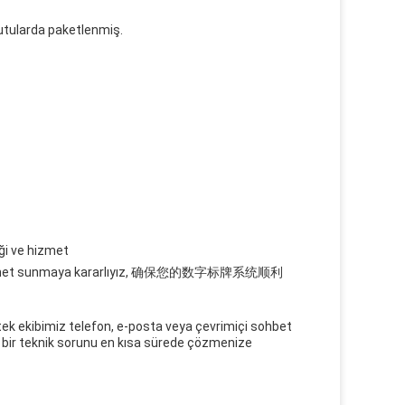
kutularda paketlenmiş.
i ve hizmet
met sunmaya kararlıyız, 确保您的数字标牌系统顺利
stek ekibimiz telefon, e-posta veya çevrimiçi sohbet
i bir teknik sorunu en kısa sürede çözmenize