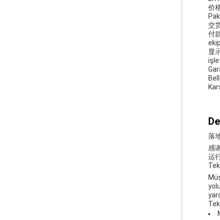
价格
Pak
交货時
付款
eki
显示
işl
Gara
Bel
Kar
De
落地式
感谢
运
Tek
Müş
yol
yar
Tek