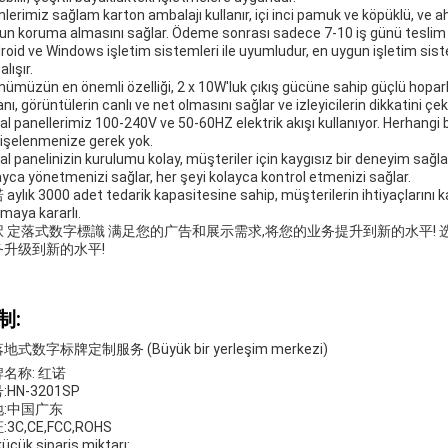
nlerimiz sağlam karton ambalajı kullanır, içi inci pamuk ve köpüklü, ve a
un koruma almasını sağlar. Ödeme sonrası sadece 7-10 iş günü teslim e
roid ve Windows işletim sistemleri ile uyumludur, en uygun işletim sist
alışır.
nümüzün en önemli özelliği, 2 x 10W'luk çıkış gücüne sahip güçlü hopar
nı, görüntülerin canlı ve net olmasını sağlar ve izleyicilerin dikkatini çek
tal panellerimiz 100-240V ve 50-60HZ elektrik akışı kullanıyor. Herhangi b
işelenmenize gerek yok.
ital panelinizin kurulumu kolay, müşteriler için kaygısız bir deneyim sağl
ayca yönetmenizi sağlar, her şeyi kolayca kontrol etmenizi sağlar.
aylık 3000 adet tedarik kapasitesine sahip, müşterilerin ihtiyaçlarını ka
maya kararlı.
択 定落式数字標識 满足您的广告和展示需求,将您的业务提升到新的水平!
务升级到新的水平!
制:
落地式数字标牌定制服务 (Büyük bir yerleşim merkezi)
名称: 红诺
:HN-3201SP
地:中国广东
3C,CE,FCC,ROHS
küçük sipariş miktarı: