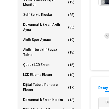
(19)
Monitör
Self Servis Kiosku
(28)
Dokunmatik Ekran Akıllı
(35)
Ayna
Akıllı Spor Aynası
(19)
Akıllı Interaktif Beyaz
(18)
Tahta
Çubuk LCD Ekran
(15)
LCD Ekleme Ekranı
(10)
Dijital Tabela Pencere
(17)
Detay 
Ekranı
Dokunmatik Ekran Kiosku
(13)
Ou