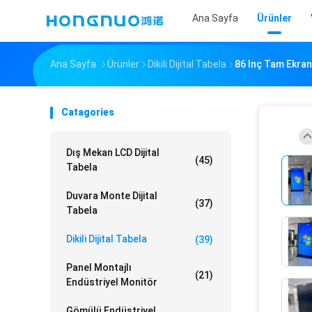
Ana Sayfa
Ürünler
Ana Sayfa
Ürünler
Dikili Dijital Tabela
86 Inç Tam Ekran
Catagories
Dış Mekan LCD Dijital
(45)
Tabela
Duvara Monte Dijital
(37)
Tabela
Dikili Dijital Tabela
(39)
Panel Montajlı
(21)
Endüstriyel Monitör
Gömülü Endüstriyel