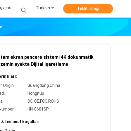
ışveris
Turkish
Teklif isteği
me
ç tam ekran pencere sistemi 4K dokunmatik
zemin ayakta Dijital işaretleme
rıntıları:
f Origin:
Guangdong,China
dı:
Hongnuo
ka:
3C, CE,FCC,ROHS
Number:
HN-8601SP
& teslimat koşulları:
um Order