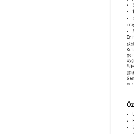
ihti
En i
落地式
Kul
geli
uyg
时
落地式
Gen
çek
Öze