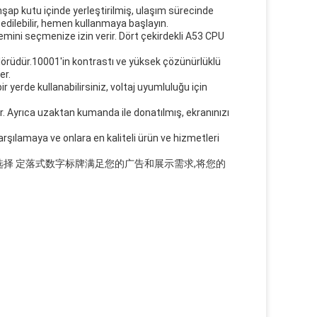
hşap kutu içinde yerleştirilmiş, ulaşım sürecinde
dilebilir, hemen kullanmaya başlayın.
emini seçmenize izin verir. Dört çekirdekli A53 CPU
lörüdür.10001'in kontrastı ve yüksek çözünürlüklü
er.
ir yerde kullanabilirsiniz, voltaj uyumluluğu için
ar. Ayrıca uzaktan kumanda ile donatılmış, ekranınızı
rşılamaya ve onlara en kaliteli ürün ve hizmetleri
 选择 定落式数字标牌满足您的广告和展示需求,将您的