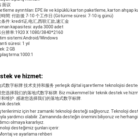
:面议
etleme ayrıntıları: EPE ile ve köpüklü karton paketleme, karton ahşap 
間: 付款後 7-10 个工作日 (Götürme süresi: 7-10 iş günü)
条件: kredit证,电汇,西联汇款,速汇金
pman kapasitesi: ayda 3000 adet
分辨率:1920 X 1080/3840*2160
etim sistemi:Android/Windows
nti süresi: 1 yıl
lek: 2 GB
şılaştırma:1000:1
stek ve hizmet:
数字标牌 技术支持和服务 yerleşik dijital işaretleme teknolojisi desteğ
您选择我们的落地式数字标牌. Biz mükemmel bir teknik destek ve hiz
行和维护. 感谢您选择我们的落地式数字标牌.
nik destek
terilerimiz için her zamanki teknoloji desteği sağlıyoruz. Teknoloji de
uyla yardımcı olabilir. Zamanında desteğin önemini biliyoruz ve herhang
dımcı olmaya kararlıyız.
noloji desteğimiz şunları içerir:
Montaj ve ayarlama rehberi