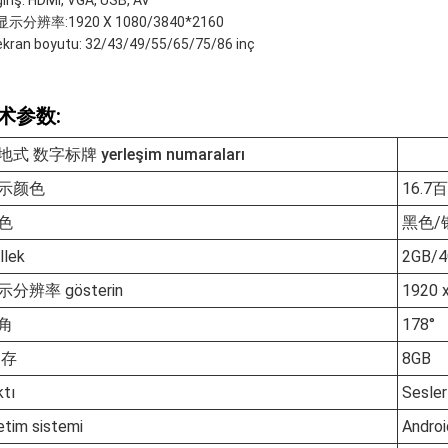
giriş: HDMI, VGA, USB, AV
显示分辨率:1920 X 1080/3840*2160
ekran boyutu: 32/43/49/55/65/75/86 inç
术参数:
式 数字标牌 yerleşim numaraları
示颜色
16.7
色
黑色/
llek
2GB/4
示分辨率 gösterin
1920 
角
178°
 存
8GB
ktı
Sesler
letim sistemi
Andro