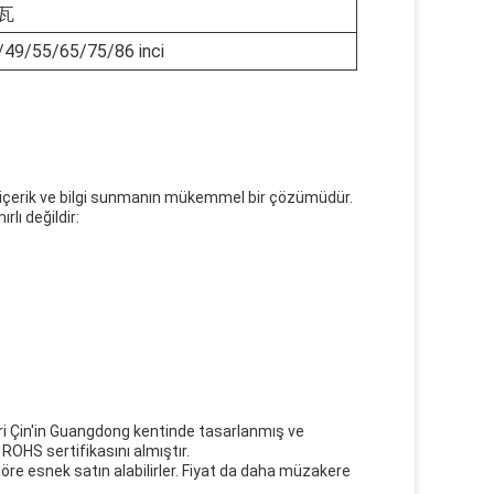
0瓦
/49/55/65/75/86 inci
mli içerik ve bilgi sunmanın mükemmel bir çözümüdür.
lı değildir:
eri Çin'in Guangdong kentinde tasarlanmış ve
 ROHS sertifikasını almıştır.
göre esnek satın alabilirler. Fiyat da daha müzakere