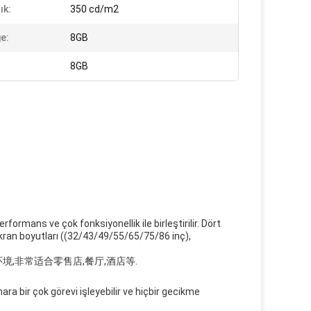
ık:
350 cd/m2
e:
8GB
8GB
ans ve çok fonksiyonellik ile birleştirilir. Dört
ekran boyutları ((32/43/49/55/65/75/86 inç),
环境,非常适合零售店,餐厅,酒店等.
ara bir çok görevi işleyebilir ve hiçbir gecikme