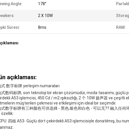
ewing Angle:
178°
Parlakl
eakers:
2 X 10W
Storag
pki Süresi:
8ms
RAM:
çıklaması
ün açıklaması:
式 数字标牌 yerleşim numaraları
数码标牌, son teknoloji bir ekran çözümüdür, moda tasarımı, güçlü perform
irdekli A53 işlemcisi, 450 Cd / m2 ışıksızlığı, 2 个 10W 扬声器 ve çeşitli 
etmelerin müşterileri çekmesi ve etkileşimi için ideal bir seçimdir.
式数字标牌有三种颜色可供选择 - 黑色,银色和白色 - 可以无?? 融入任何
özellik:
CPU: 四核 A53
- Güçlü dört çekirdekli A53 işlemcisiyle donatılmış, bu num
anmaz.