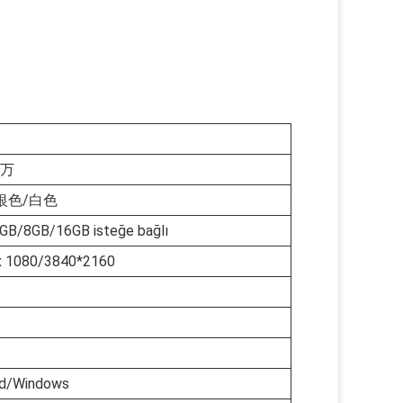
百万
银色/白色
GB/8GB/16GB isteğe bağlı
x 1080/3840*2160
id/Windows