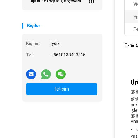
Dijital Fotoğraf Çerçevesi
(1)
Vi
Sp
Kişiler
Te
Kişiler:
lydia
Ürün A
Tel:
+8618138403315
Ür
İletişim
落地
落地式
çek
işl
落地
Ana 
yaş