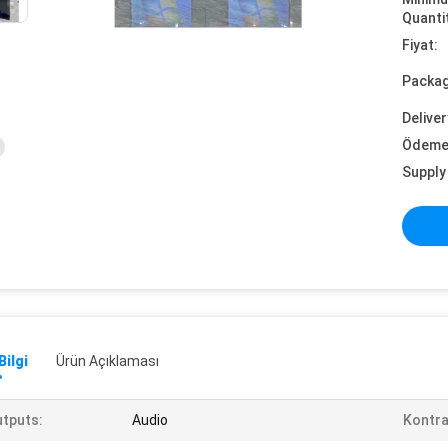
Quanti
Fiyat:
Packag
Deliver
Ödeme 
Supply 
Bilgi
Ürün Açıklaması
tputs:
Audio
Kontra