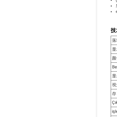
技
落地
显
颜
Be
显
視
存
Çı
iş