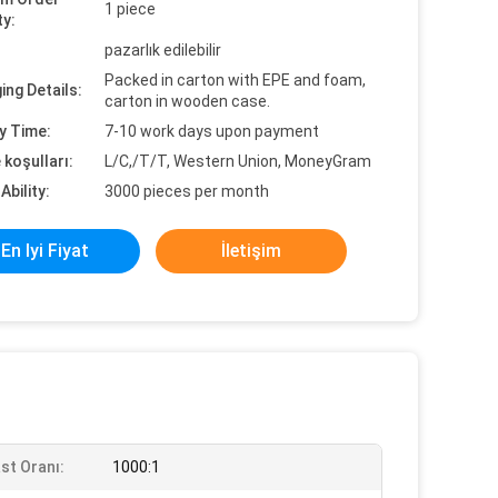
1 piece
ty:
pazarlık edilebilir
Packed in carton with EPE and foam,
ing Details:
carton in wooden case.
y Time:
7-10 work days upon payment
koşulları:
L/C,/T/T, Western Union, MoneyGram
Ability:
3000 pieces per month
En Iyi Fiyat
İletişim
st Oranı:
1000:1