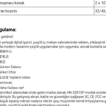
nuşmacı konuk
2 x 1
ran boyutu
32/43
gulama:
 geldiniz!
i yerleşik dijital işaret, çeşitli iç mekan sahnelerinde reklam, etkileşi
a modern tasarımı çeşitli uygulamalar için uygundur, ancak bunlarla sınır
購物中心
零售店
酒店
Gösteri Salonu
Şirket Ofisi
会议室 toplantı odası
restoran
Daha fazlası var!
ital etiket alanındaki önde gelen marka olarak, HN-3201SP modeli ürünl
tilmiştir. Bu gelişmiş ekran, kalite ve güvenliğini sağlayan 3C, CE, FCC ve
düşük sipariş miktarı sadece tek bir şey, müşteriler kendi ihtiyaçlarına 
ebilir, çeşitli büyüklükteki işletmelere uygundur.