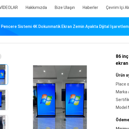
VİDEOLAR
Hakkımızda
Bize Ulaşın
Haberler
Çevrim Içi Al
 Pencere Sistemi 4K Dokunmatik Ekran Zemin Ayakta Dijital Işaretle
86 in
ekran 
Ürün ay
Place o
Marka a
Sertifi
Model 
Ödeme 
Minim