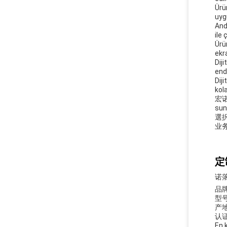
Ürü
uyg
And
ile ç
Ürü
ekra
Diji
end
Dij
kol
宏诺 
sun
選
业
定
诺
品牌
型号
产
认证:
En 