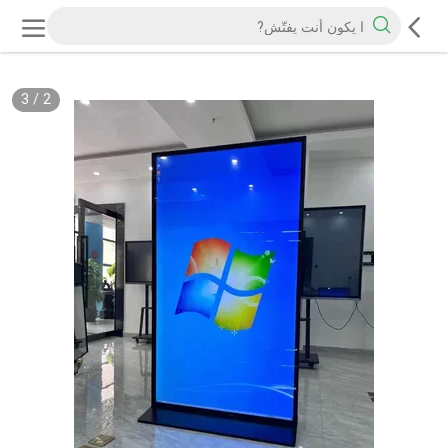
3
/
2