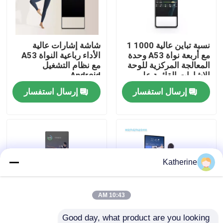
حول بنا
نسبة تباين عالية 1000 1
شاشة إشارات عالية
مع أربعة نواة A53 وحدة
الأداء رباعية النواة A53
جولة في المعمل
المعالجة المركزية للوحة
مع نظام التشغيل
الإشارات القائمة على
Android
الأرض
إرسال استفسار
إرسال استفسار
ضبط الجودة
اتصل بنا
أخبار
Katherine
طلب اقتباس
10:43 AM
Shopping Online
Good day, what product are you looking 
شاشة عرض محسنة
إشارة رقمية عالية سعة