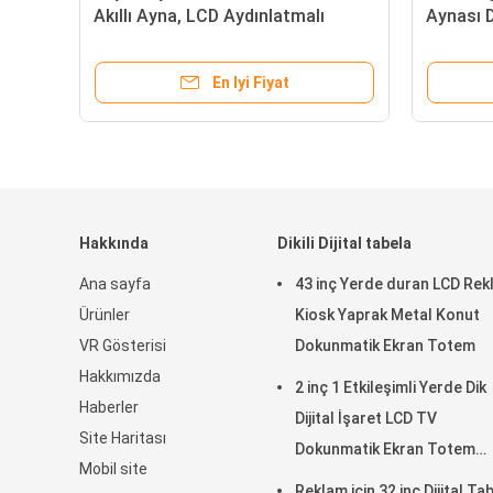
Akıllı Ayna, LCD Aydınlatmalı
Aynası D
Elektrikli Aydınlatmalı Ayna
Monte E
En Iyi Fiyat
Hakkında
Dikili Dijital tabela
Ana sayfa
43 inç Yerde duran LCD Re
Ürünler
Kiosk Yaprak Metal Konut
VR Gösterisi
Dokunmatik Ekran Totem
Hakkımızda
2 inç 1 Etkileşimli Yerde Dik
Haberler
Dijital İşaret LCD TV
Site Haritası
Dokunmatik Ekran Totem
Mobil site
Medya Reklam Video Ekran
Reklam için 32 inç Dijital Ta