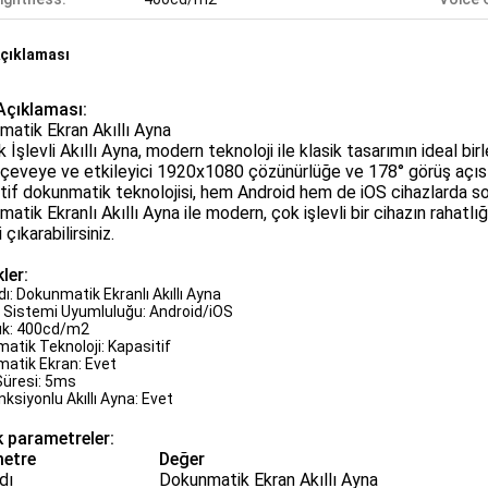
çıklaması
Açıklaması:
atik Ekran Akıllı Ayna
 İşlevli Akıllı Ayna, modern teknoloji ile klasik tasarımın ideal bir
rçeveye ve etkileyici 1920x1080 çözünürlüğe ve 178° görüş açısına
tif dokunmatik teknolojisi, hem Android hem de iOS cihazlarda so
atik Ekranlı Akıllı Ayna ile modern, çok işlevli bir cihazın rahatlığ
 çıkarabilirsiniz.
kler:
ı: Dokunmatik Ekranlı Akıllı Ayna
m Sistemi Uyumluluğu: Android/iOS
lık: 400cd/m2
atik Teknoloji: Kapasitif
atik Ekran: Evet
Süresi: 5ms
ksiyonlu Akıllı Ayna: Evet
k parametreler:
etre
Değer
dı
Dokunmatik Ekran Akıllı Ayna