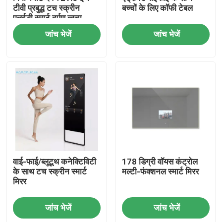
टीवी प्रबुद्ध टच स्क्रीन
बच्चों के लिए कॉफी टेबल
एलईडी स्मार्ट दर्पण त्वचा
विश्लेषक जादू दर्पण डिजाइन
जांच भेजें
जांच भेजें
होम
वाई-फाई/ब्लूटूथ कनेक्टिविटी
178 डिग्री वॉयस कंट्रोल
के साथ टच स्क्रीन स्मार्ट
मल्टी-फंक्शनल स्मार्ट मिरर
मिरर
उत्पाद
जांच भेजें
जांच भेजें
वीडियो