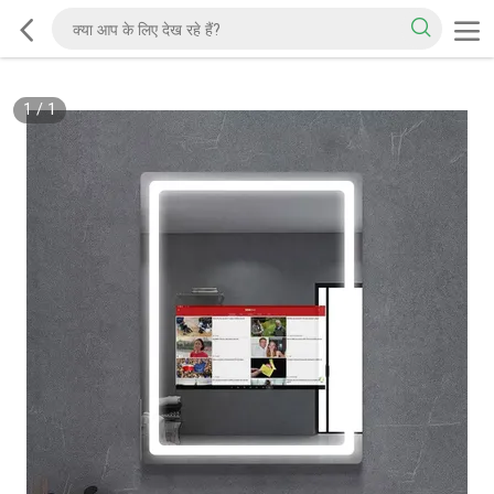
1
/
1