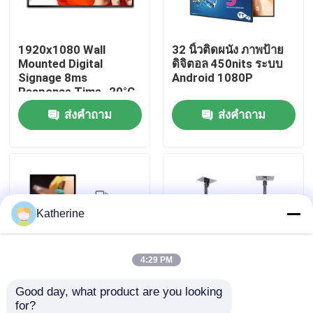
เกี่ยวกับเรา
1920x1080 Wall
32 นิ้วติดผนัง ภาพป้าย
Mounted Digital
ดิจิตอล 450nits ระบบ
Signage 8ms
Android 1080P
ทัวร์โรงงาน
Response Time -20°C
To 50°C Operating
ส่งคำถาม
ส่งคำถาม
Temperature
ควบคุมคุณภาพ
ติดต่อเรา
Katherine
ข่าว
ขออ้าง
4:29 PM
Good day, what product are you looking 
หน้าจอขนาดใหญ่ 43 นิ้ว
43 นิ้ว 178° มุมมอง ป้าย
Shopping Online
for?
Andorid หน้าจอสัมผัส
ดิจิตอลติดผนัง ด้วย