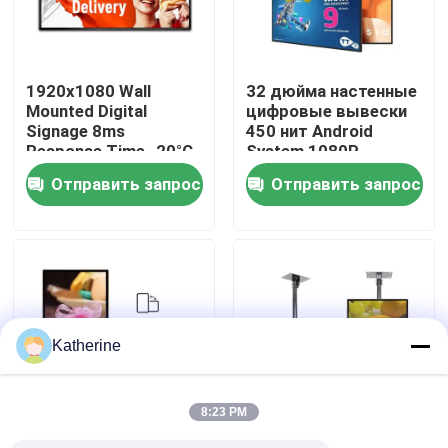
О Компании
1920x1080 Wall
32 дюйма настенные
Mounted Digital
цифровые вывески
Наша фабрика
Signage 8ms
450 нит Android
Response Time -20°C
System 1080P
To 50°C Operating
Отправить запрос
Отправить запрос
контроль качества
Temperature
контактные данные
Новости
Katherine
Отправить запрос
8:23 PM
Shopping Online
43 дюймовый
43 дюйма 178° Угол