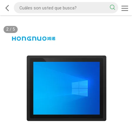
2
/
5