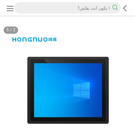
5
/
2