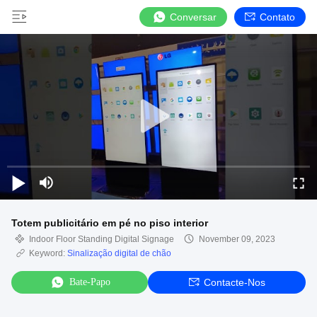
Conversar
Contato
Totem publicitário em pé no piso interior
Indoor Floor Standing Digital Signage
November 09, 2023
Keyword:
Sinalização digital de chão
Bate-Papo
Contacte-Nos