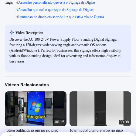
Tags:
#
Assoalho personalizado que está o Signage de Digitas
#
Assoalho que está o quiosque do Signage de Digitas
#
Luminoso do diodo emissor de luz que está a tela de Digitas
Video Description:
Discover the AC 100-240V Power Supply Floor Standing Digital Signage,
featuring a 178-degree wide viewing angle and versatile OS options
(Android/Windows). Perfect for businesses, this signage offers high visibility
with its floor-standing design, ideal for advertising and information display in
busy areas.
Vídeos Relacionados
00:15
00:08
Totem publicitário em pé no piso
Totem publicitário em pé no piso